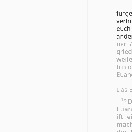
fur­g
ver­h
euch 
an­d
ner 
grie­
wei­ſ
bin i
Euan­
Das 
16
Euan
iſt e
ma­c
die 