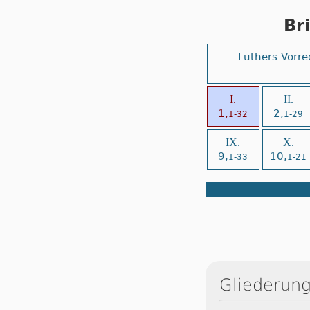
Br
Luthers Vorre
I.
II.
1,
2,
1-32
1-29
IX.
X.
9,
10,
1-33
1-21
Gliederung