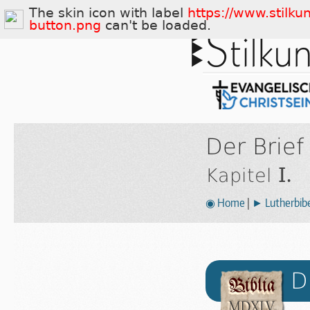
The skin icon with label
The skin icon with label
https://www.stilku
https://www.stilku
button.png
button.png
can't be loaded.
can't be loaded.
Der Brief
I.
Kapitel
◉ Home
|
► Lutherbibe
D