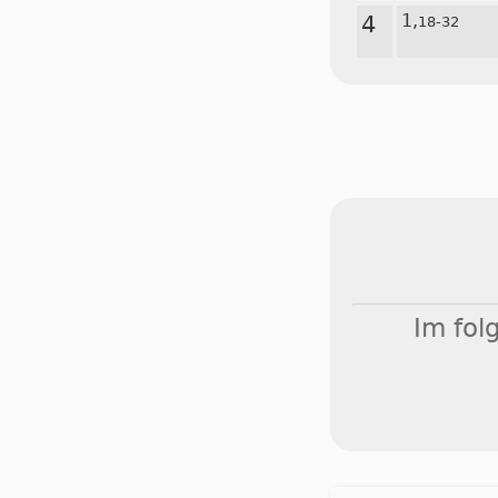
4
1,
18-32
Im fol