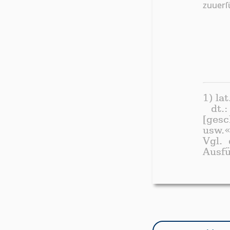
zu­uer­ſ
1) la
dt.
[gesc
usw.
Vgl.
Aus­fü