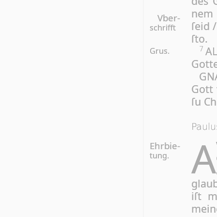
des G
nem 
Vber-
ſeid 
schrifft
ſto.
AL
7
Grus.
Got­te
GNA
Gott 
ſu Chr
Paulu
A
Ehrbie-
tung.
glau­
iſt m
mei­n