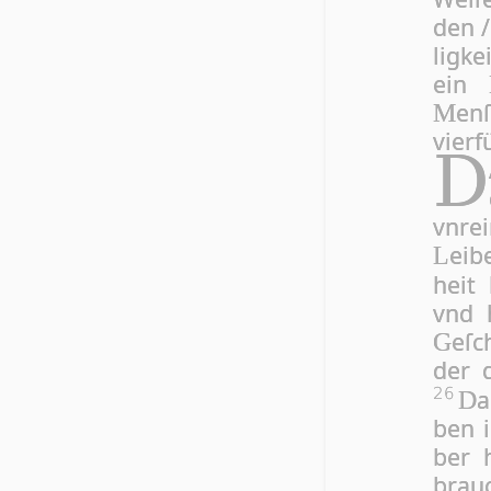
den 
lig­k
ein
en
M
vier­
D
vn­re
ei­
L
heit 
vnd 
e­ſ
G
der d
a
26
D
ben i
ber h
brauc