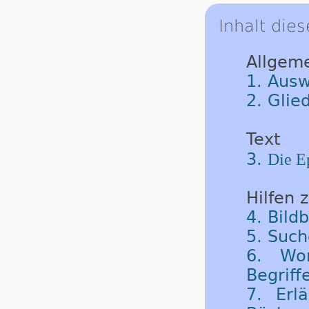
Inhalt dies
Allgem
1. Ausw
2. Glie
Text
3.
Die Ep
Hilfen 
4. Bild
5. Such
6. Wor
Begriff
7. Erl