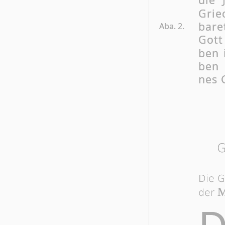
Grie
ba­re
Aba. 2.
Gott
ben 
ben 
nes 
G
Die G
der