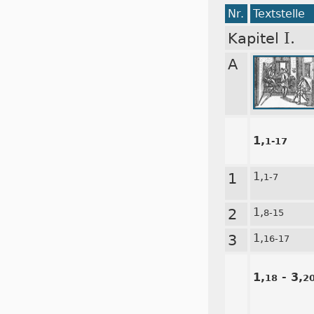
Nr.
Textstelle
I.
Kapitel
A
1,
1-17
1
1,
1-7
2
1,
8-15
3
1,
16-17
1,
- 3,
18
2