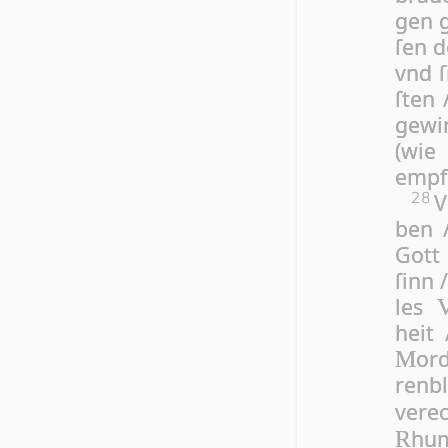
gen g
ſen d
vnd ſ
ſten 
ge­wi
(wie 
emp­f
V
28
ben /
Gott 
ſinn 
les
heit
or­
M
ren­b
ver­
hum
R