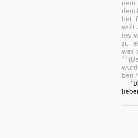
nem S
den­
bet f
wolt 
tes w
zu ſe
was g
(Da
12
wür­d
ben /
I
13
lie­b