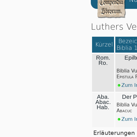
Luthers Ve
Bezeic
Kürzel
Biblia 
Rom.
Epiſt
Ro.
Biblia V
Epistula 
Zum In
Aba.
Der P
Abac.
Biblia V
Hab.
Abacuc
Zum In
Erläuterungen