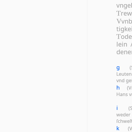
vn­g
rew
T
vn­
V
tig­k
o­d
T
lein 
de­ne
g
(Sch
Leu­te
vnd geſ
h
(Vnue
Hans v
i
(Störi
we­der 
ſchwe­ſ
k
(Vnue