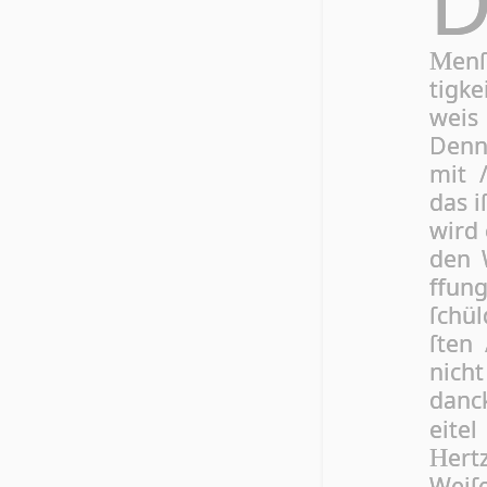
en­
M
tig­k
weis 
Denn 
mit /
das i
wird 
den W
ffung
ſchül
ſten 
nicht
dan­c
ei­te
ert
H
Wei­ſ