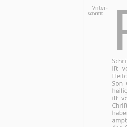
Vnter-
schrifft
Schri
iſt 
Flei
Son 
hei­l
iſt 
Chriſ
ha­be
ampt 