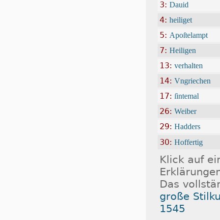
3:
Dauid
4:
heiliget
5:
Apoſtelampt
7:
Heiligen
13:
verhalten
14:
Vngriechen
17:
ſintemal
26:
Wei­ber
29:
Hadders
30:
Hoffertig
Klick auf e
Erklärungen
Das vollstä
große Stilk
1545