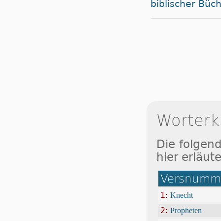
biblischer Büc
Worterk
Die folgen
hier erläute
Versnumme
1:
Knecht
2:
Propheten