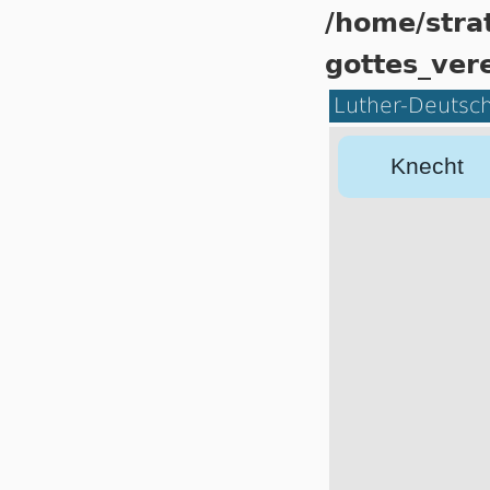
/home/stra
got­tes_ver
Luther-Deutsc
Knecht