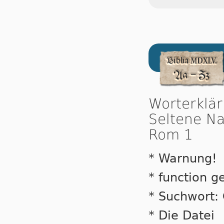
Worterklä
Seltene Na
Rom 1
* Warnung!
* function ge
* Suchwort:
* Die Datei