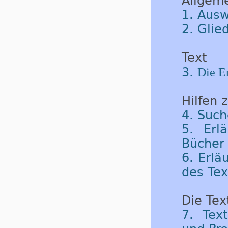
Allgem
1. Ausw
2. Glie
Text
3.
Die Er
Hilfen 
4. Such
5. Erl
Bücher 
6. Erlä
des Tex
Die Tex
7. Tex