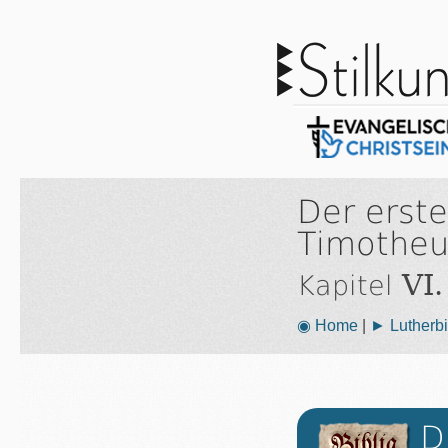
Der erste
Timotheu
VI.
Kapitel
◉ Home
|
► Lutherbi
D