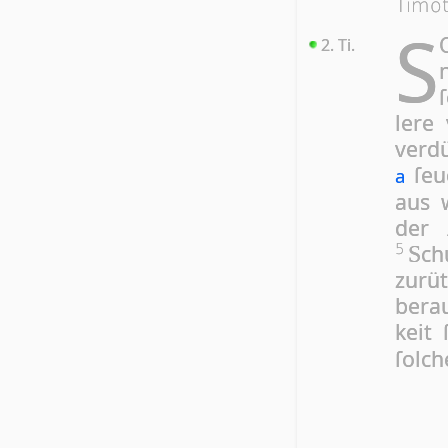
Timo
S
2. Ti.
ſ
lere 
ver­d
ſeuc
a
aus w
der
chu
5
S
zu­rü
be­ra
keit
ſol­ch