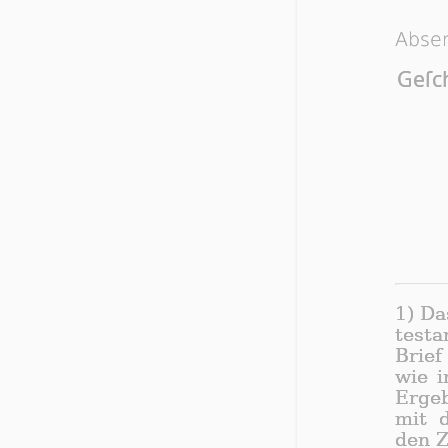
Abse
Geſch
1) Da
tes­ta
Brief
wie i
Er­geb
mit d
den Z