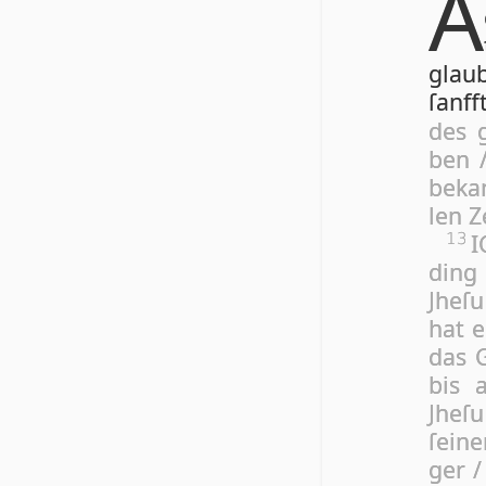
A
glau­
ſanff
des g
ben /
be­ka
len Z
I
13
ding 
Jhe­ſ
hat e
das G
bis a
Jhe­ſ
ſei­ne
ger 