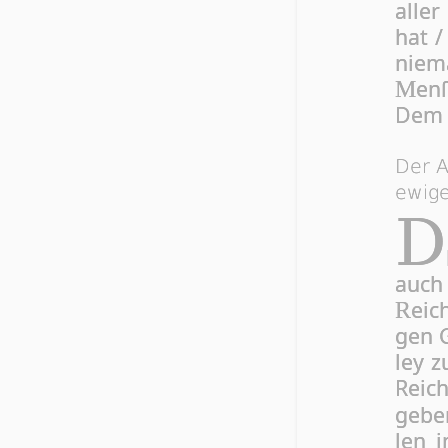
al­le
hat /
nie­
enſ
M
Dem ſ
Der A
ewige
D
auch 
eic
R
gen G
ley z
Reich
ge­be
len j