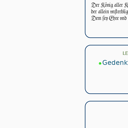
Der König aller 
der allein vnſterblig
Dem ſey Ehre vnd 
L
Gedenkt