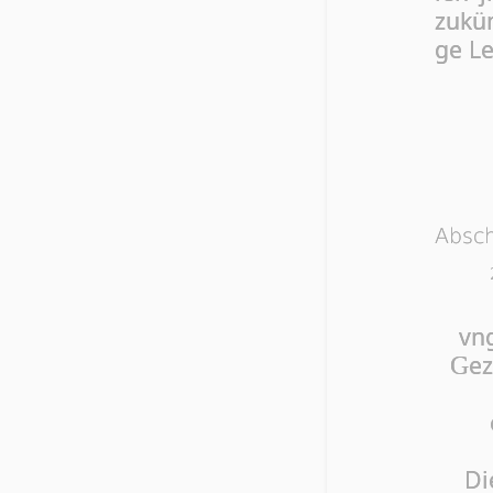
zu­kü
ge Le
Absc
vng
ez
G
Di