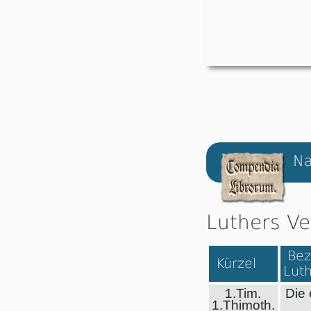
Na
Luthers Ve
Bez
Kürzel
Luth
1.Tim.
Die 
1.Thimoth.