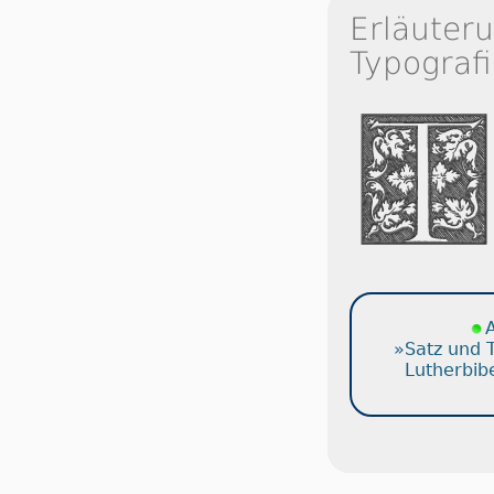
Erläuter
Typografi
A
»Satz und 
Lutherbib