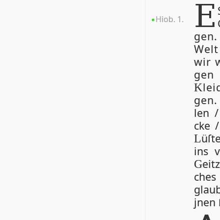
E
Hiob. 1.
gen.
Welt 
wir 
gen
lei
K
gen.
len /
cke /
ü­ſt
L
ins v
eit
G
ches 
glau
jnen 