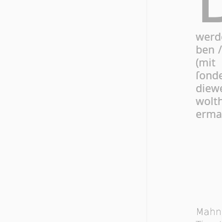
wer­
ben /
(mit 
ſon­d
die­w
wol­t
er­ma
Mahn