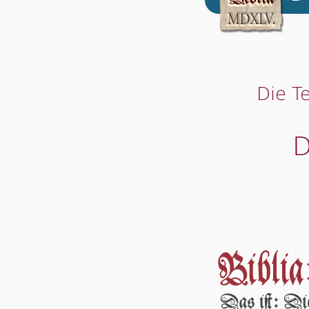
Die T
D