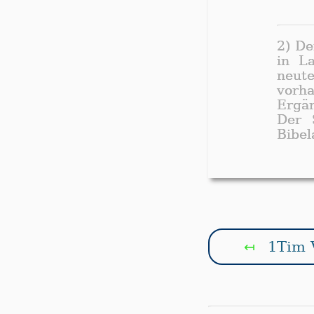
2) De
in La
neut
vorh
Ergä
Der 
Bibel
1Tim 
↤