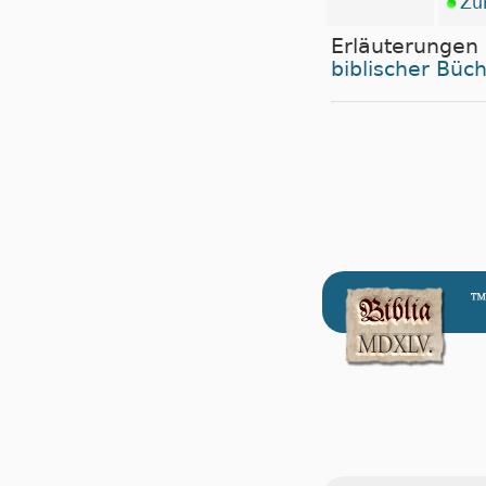
Zu
Erläuterungen
biblischer Büc
™