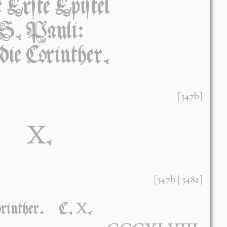
 Erſte Epiſtel
S. Páuli:
die Córinther.
[347b]
X
.
[347b | 348a]
X
Córinther․ C.
.