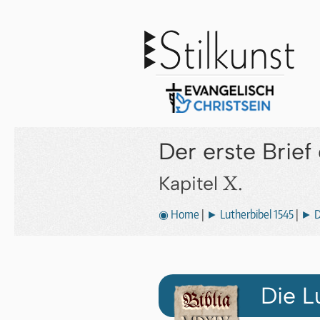
Der erste Brief
X.
Kapitel
◉ Home
|
► Lutherbibel 1545
|
► D
Die L