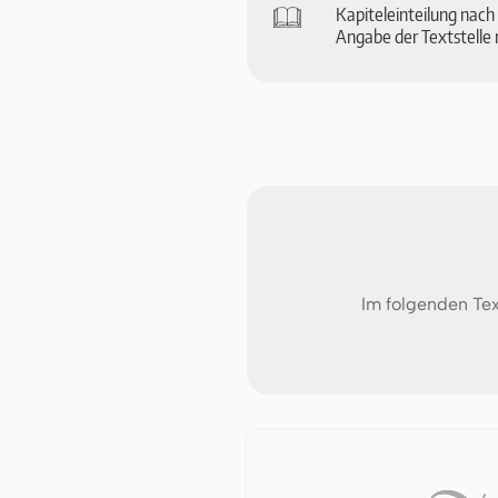
🕮
Ka­pi­tel­ein­tei­lung na
An­ga­be der Text­stel­le 
Im folgenden Tex