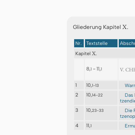
X.
Gliederung Kapitel
Nr.
Textstelle
Abschn
X.
Kapitel
8,
- 11,
V. C
1
1
1
10,
Warn
1-13
2
10,
Das 
14-22
tzendi
3
10,
Die 
23-33
tzenop
4
11,
Erm
1