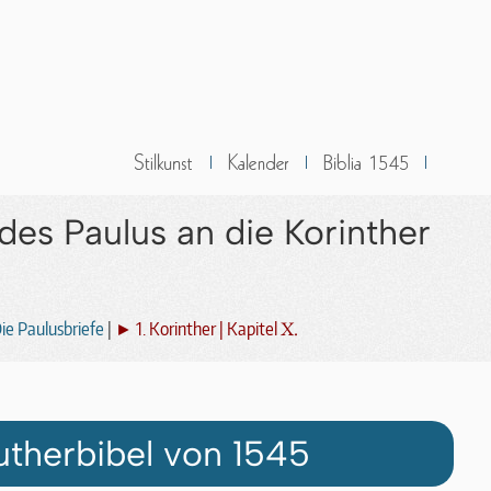
 des Paulus an die Korinther
X.
ie Paulusbriefe
|
► 1. Korinther | Kapitel
utherbibel von 1545