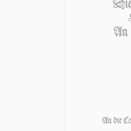
Die
An 
An die 