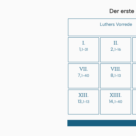
Der erste 
Luthers Vorrede
I.
II.
1,
2,
1-31
1-16
VII.
VIII.
7,
8,
1-40
1-13
XIII.
XIIII.
13,
14,
1-13
1-40