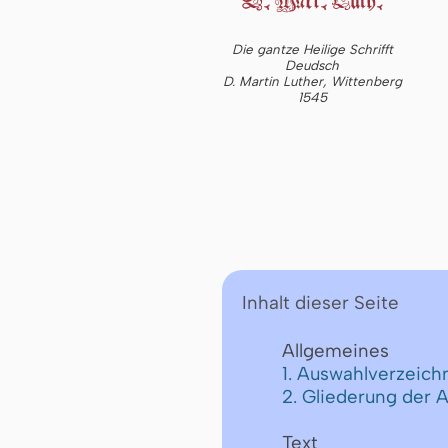
Die gantze Heilige Schrifft
Deudsch
D. Martin Luther, Wittenberg
1545
Inhalt dieser Seite
Allgemeines
1. Auswahlverzeichn
2. Gliederung der 
Text