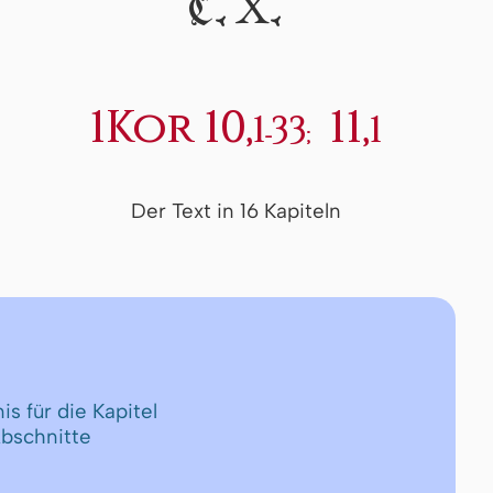
X
C.
.
1Kor 10,
; 11,
1-33
1
Der Text in 16 Kapiteln
is für die Kapitel
Abschnitte