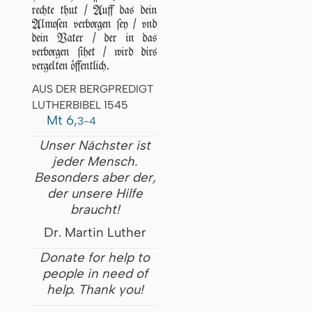
rechte thut / Auff das dein
Almoſen verborgen ſey / vnd
dein Vater / der in das
verborgen ſihet / wird dirs
vergelten öffentlich.
AUS DER BERGPREDIGT
LUTHERBIBEL 1545
Mt 6,
3-4
Unser Nächster ist
jeder Mensch.
Besonders aber der,
der unsere Hilfe
braucht!
Dr. Martin Luther
Donate for help to
people in need of
help. Thank you!