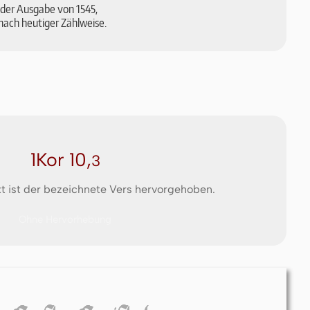
ch der Aus­ga­be von 1545,
nach heu­ti­ger Zähl­wei­se.
1Kor 10,
3
t ist der bezeichnete Vers hervorgehoben.
Ohne Hervorhebung