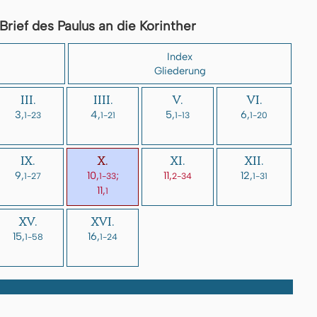
Brief des Paulus an die Korinther
Index
Gliederung
III.
IIII.
V.
VI.
3,
4,
5,
6,
1-23
1-21
1-13
1-20
IX.
X.
XI.
XII.
9,
10,
;
11,
12,
1-27
1-33
2-34
1-31
11,
1
XV.
XVI.
15,
16,
1-58
1-24