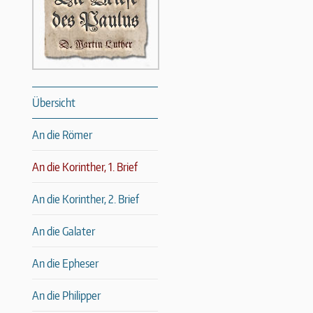
Übersicht
An die Römer
An die Korinther, 1. Brief
An die Korinther, 2. Brief
An die Galater
An die Epheser
An die Philipper