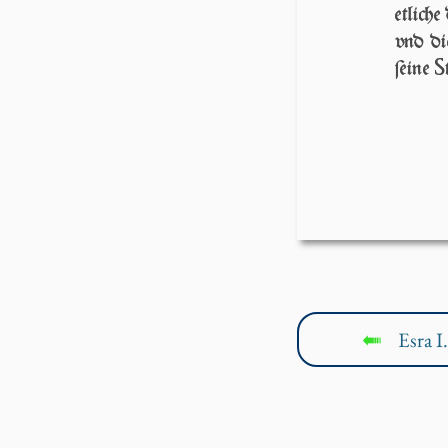
etlich
vnd di
S
ſei­ne
Esra I.
↤