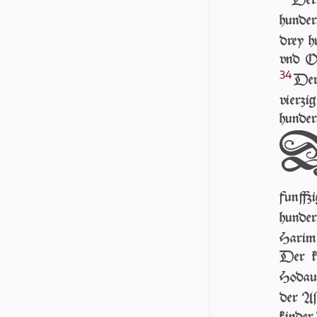
Der
hundert
drey h
vnd On
34
Der 
vierzi
hunder
funff­
hunde
Harim 
Der k
Hodauj
der Aſ