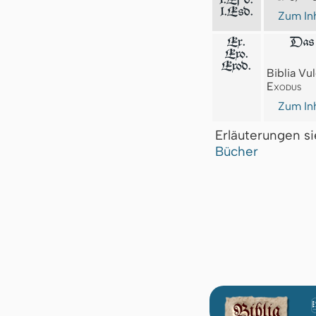
1.Esd.
Zum Inh
Ex.
Das 
Exo.
Exod.
Biblia Vul
Exodus
Zum Inh
Erläuterungen s
Bücher