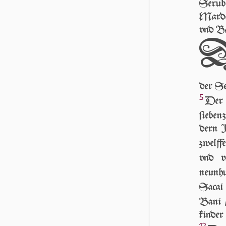
Seruba
Mardo
vnd B
der Se
5
Der 
ſieben
dern J
zwelff
vnd v
neunh
Sacai 
Bani /
kin­de
12