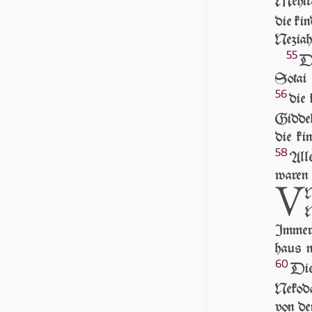
Mehira
die kin
Neziah 
55
DI
Sotai 
56
die 
Gidde
die ki
58
All
waren 
V
N
M
Immer
haus n
60
Die 
Nekoda
von den