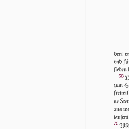
dert v
vnd fü
ſieben
68
V
zum Ha
freiwil
S
ne
te
ans wer
tau­ſe
70
Al­ſ