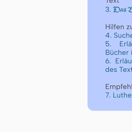
Text
3.
Das Bu
Hilfen 
4. Such
5. Erl
Bücher 
6. Erlä
des Tex
Empfeh
7. Luth