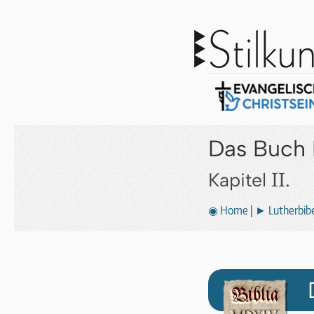
Das Buch 
II.
Kapitel
◉ Home
|
► Lutherbibe