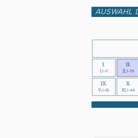
AUSWAHL D
I.
II.
1,
2,
1-11
1-70
IX.
X.
9,
10,
1-15
1-44