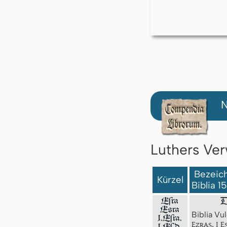
N
Luthers Ver
Bezeich
Kürzel
Biblia 1
Eſra
D
Esra
Biblia Vul
1.Eſra.
Ezras, I E
1.Eſd.