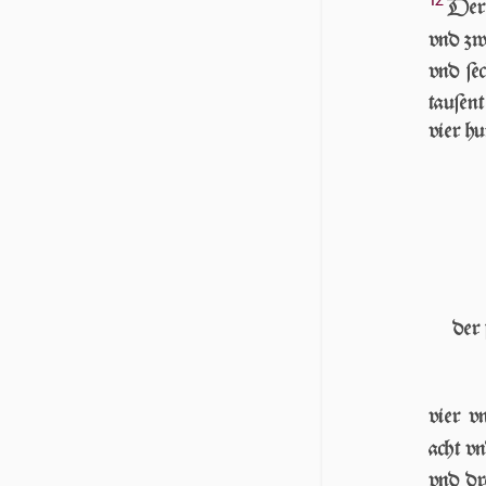
Der 
vnd zw
vnd ſec
tau­ſen
vier h
der 
vier v
acht v
vnd dr