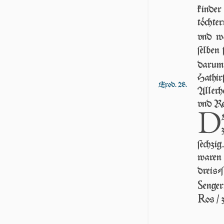
kin­de
töchte
vnd wa
ſelben 
da­r­u
Hathirſ
Exod. 28.
Al­ler­
vnd Re
D
ſech­zig
waren 
dreiſ
S
enger
R
os /