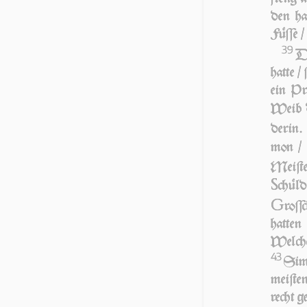
den ha
Füſſe /
39
D
hatte /
ein Pr
Weib d
derin
mon / 
Mei­ſt
S
chül
G
roſſ
hatten
Welche
43
Si­m
meiſten
recht g