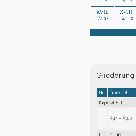
XVII.
XVIII.
17,
18,
1-37
1-43
Gliederung
Nr.
Textstelle
VII.
Kapitel
4,
- 9,
14
50
1
7,
1-10