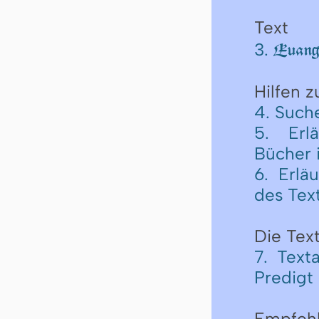
Text
3.
Euange
Hilfen 
4. Such
5. Erl
Bücher 
6. Erlä
des Tex
Die Text
7. Text
Predigt
Empfeh