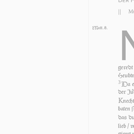
||
Mt
Matt. 8.
ge­red
Heubt
3
Da er
der Jü­
K
nech
baten ſ
das du 
lieb / 
gieng m