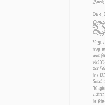
Knecht
Der J
12
Als 
trug 
war ſe
viel V
der HEr
jr / W
S
arck
Jünglin
richtet
jn ſei