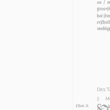
an / vn
groſ­ſ
hat ſei
erſcha
vmblig
Des T
||
Mt
Matt. 11.