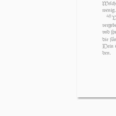
Welch
wenig.
48
V
vergeb
vnd ſpr
die ſü
Dein G
den.