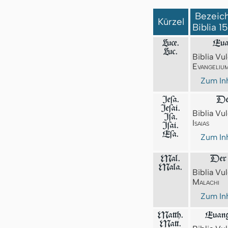
Bezeich
Kürzel
Biblia 1
Luce.
Eua
Luc.
Biblia Vul
Evangeliu
Zum Inh
Jeſa.
Der
Jeſai.
Biblia Vul
Jſa.
Isaias
Iſai.
Eſa.
Zum Inh
Mal.
Der 
Mala.
Biblia Vul
Malachi
Zum Inh
Matth.
Euang
Matt.