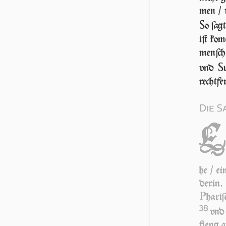
men / 
S
o ſagt
iſt ko­
menſch
S
vnd
rechtfe
Die S
he / e
derin.
P
ha­ri
38
vnd 
fieng 