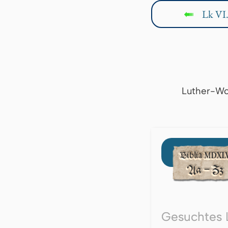
Lk VI
↤
Luther-Wo
Gesuchtes 