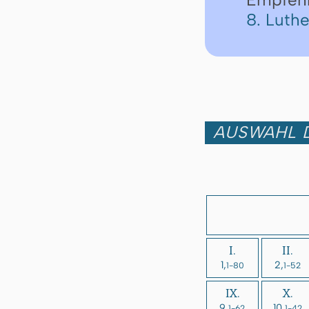
8. Luth
AUSWAHL D
I.
II.
1,
2,
1-80
1-52
IX.
X.
9,
10,
1-62
1-42