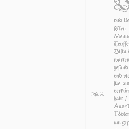
vnd li
ſolle
M
en­
Teuffer
Biſtu d
warte
ge­ſun
vnd vi
ſus an
verkün
Jeſa. 35.
habt 
A
uſ­ſ
T
ödten
um gepr