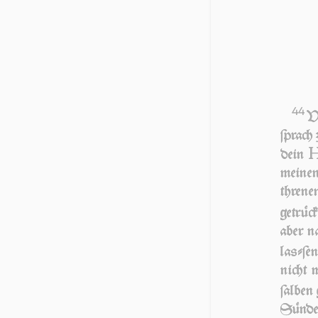
44
V
ſprach
dein
mei­ne
threne
getrück
aber na
laſ­ſe
nicht m
ſalben g
Sünde 