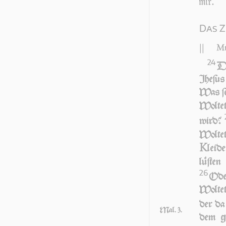
mir.
Das Z
||
Mt
24
DA
Jhe­ſu
Was ſei
Woltet
wird?
Wolte
K
leid
lüſten
26
Ode
Woltet
der da
Mal. 3.
dem ge