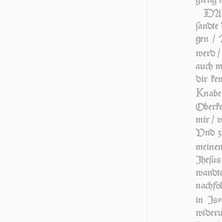
DA ſ
ſand­t
gen / 
werd /
auch mi
dir ke
K
nabe
Oberke
mir / v
Vnd z
meinem
Jhe­ſu
wandte
nachfol
in Iſ­
wi­der­