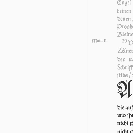
Engel 
deinen 
denen /
Proph
Kleiner
29
Matt. 11.
V
Z
ölner
der t
S
chrif
ſelbs /
A
die au
vnd ſp
nicht g
nicht 