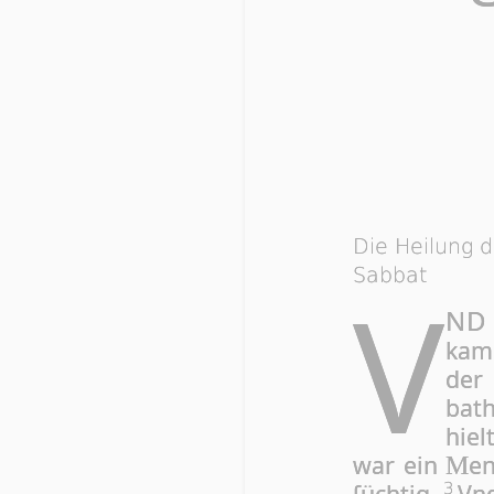
Die Heilung 
Sabbat
V
ND 
kam 
de
bath
hiel
war ein
en
M
ſüchtig.
Vnd
3