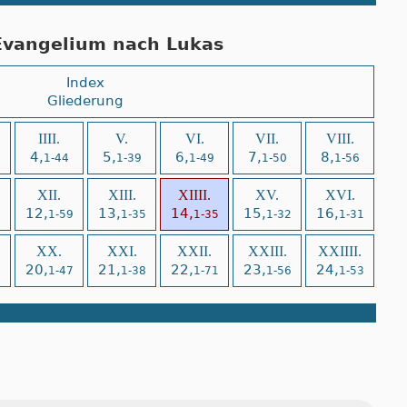
Evangelium nach Lukas
Index
Gliederung
IIII.
V.
VI.
VII.
VIII.
4,
5,
6,
7,
8,
1-44
1-39
1-49
1-50
1-56
XII.
XIII.
XIIII.
XV.
XVI.
12,
13,
14,
15,
16,
4
1-59
1-35
1-35
1-32
1-31
XX.
XXI.
XXII.
XXIII.
XXIIII.
20,
21,
22,
23,
24,
8
1-47
1-38
1-71
1-56
1-53