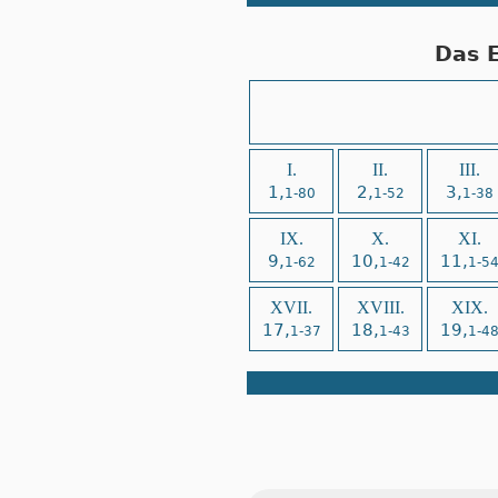
Das 
I.
II.
III.
1,
2,
3,
1-80
1-52
1-38
IX.
X.
XI.
9,
10,
11,
1-62
1-42
1-5
XVII.
XVIII.
XIX.
17,
18,
19,
1-37
1-43
1-4