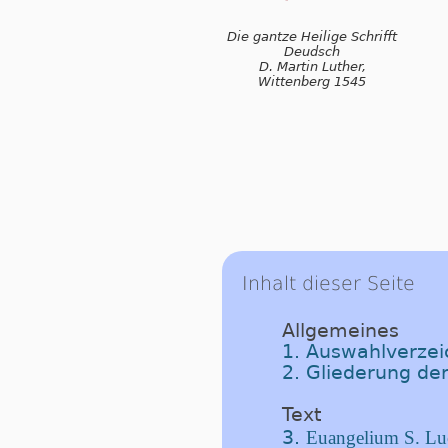
Die gantze Heilige Schrifft
Deudsch
D. Martin Luther,
Wittenberg 1545
Inhalt dieser Seite
Allgemeines
1. Auswahlverzeic
2. Gliederung der
Text
3.
Euangelium S. Luc