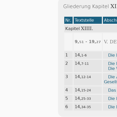
XI
Gliederung Kapitel
Nr.
Textstelle
Abschn
XIIII.
Kapitel
9,
- 19,
V. D
51
27
1
14,
Die
1-6
2
14,
Die
7-11
Die
3
14,
Die
12-14
Gesel
4
14,
Das
15-24
5
14,
Die
25-33
6
14,
Die
34-35