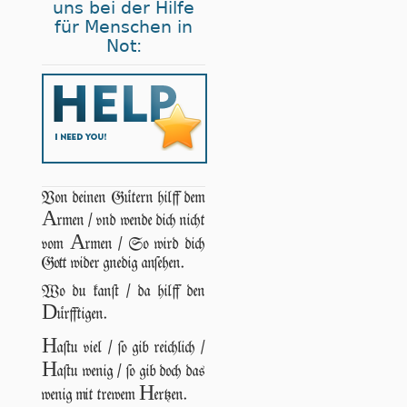
uns bei der Hilfe
für Menschen in
Not:
Von deinen Gütern hilff dem
A
rmen / vnd wende dich nicht
A
vom
rmen / So wird dich
Gott wider gnedig anſehen.
Wo du kanſt / da hilff den
D
ürfftigen.
H
aſtu viel / ſo gib reichlich /
H
aſtu wenig / ſo gib doch das
H
wenig mit trewem
ertzen.