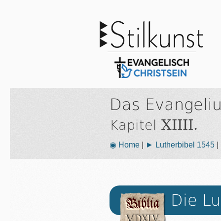
Das Evangeli
XIIII.
Kapitel
◉ Home
|
► Lutherbibel 1545
|
Die Lu