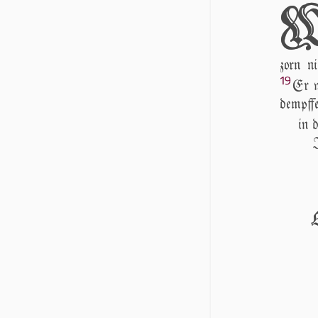
zorn n
19
Er wi
demp
in 