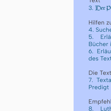
Text
3.
Der Pr
Hilfen 
4. Such
5. Erl
Bücher 
6. Erlä
des Tex
Die Text
7. Text
Predigt
Empfeh
8. Lut