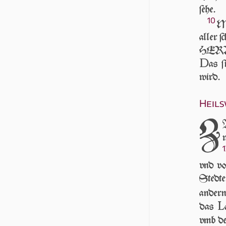
ſe­he.
10
M
aller ſ
HERR 
D
as 
wird.
Heil
Z
1
vnd vo
Sted­t
ander
L
das
vmb d