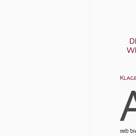
D
WE
Klage
vnd di