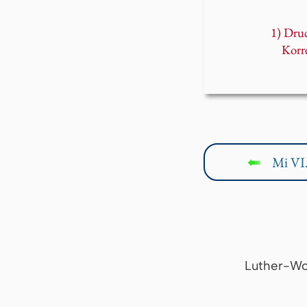
1) Dru
Korr
Mi VI
↤
Luther-Wo