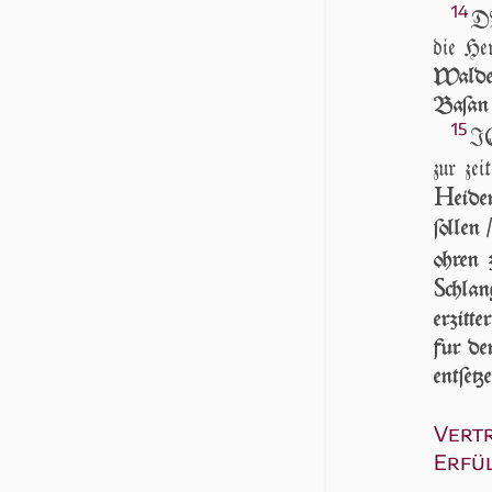
14
DV
die He
Walde 
Baſan 
15
IC
zur zei
H
ei­d
ſollen
ohren 
S
chla
erzitte
fur de
entſetz
Vertr
Erfü