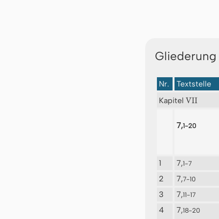
Gliederung
Nr.
Textstelle
VII
Kapitel
7,
1-20
1
7,
1-7
2
7,
7-10
3
7,
11-17
4
7,
18-20