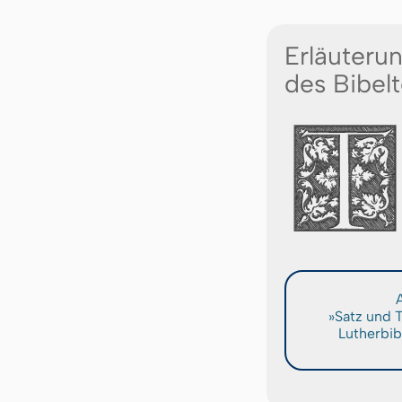
Erläuteru
des Bibelt
A
»Satz und 
Lutherbib