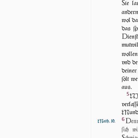
S
ie la
andern
wol da
das ſp
D
ienſ
mutwil
wolle
vnd der
deine
ſolt w
aus.
5
NI
verlaſ
Mundes
6
D
en
Math. 10.
ſich w
S
chwi