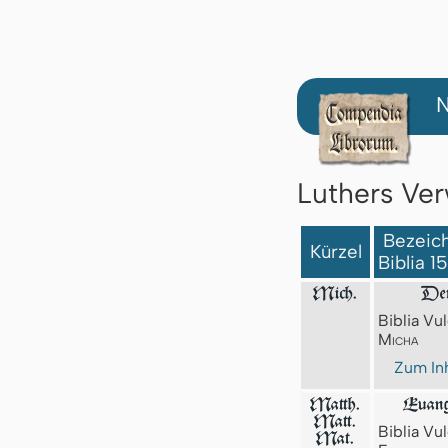
N
Luthers Ver
Bezeich
Kürzel
Biblia 1
Mich.
Der
Biblia Vul
Micha
Zum Inh
Matth.
Euang
Matt.
Biblia Vul
Mat.