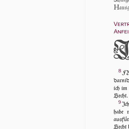
H
ausg
Vertr
Anfe
8
FR
darnid
ich i
Liecht.
9
Ic
habe w
ausfür
Liecht