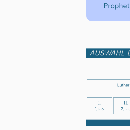
Prophe
AUSWAHL D
Luther
I.
II.
1,
2,
1-16
1-1