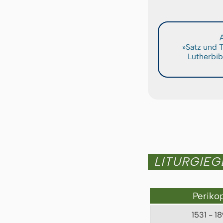
A
»Satz und 
Lutherbib
LITURGIE
Periko
1531 - 1