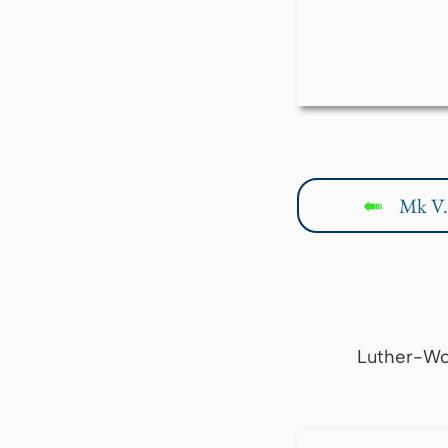
Mk V.
↤
Luther-Wo