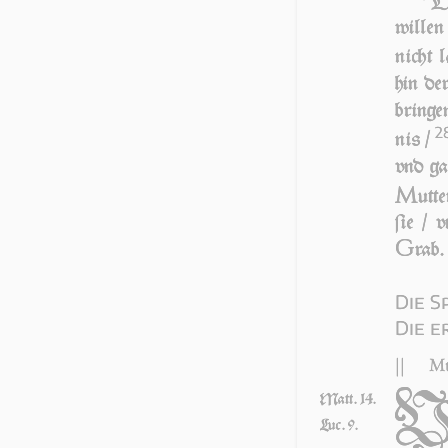
D
wil­len
nicht 
hin de
brin­ge
2
nis /
vnd g
M
ut­t
ſie / 
G
rab.
Die S
Die 
||
Mt
Matt. 14.
Luc. 9.