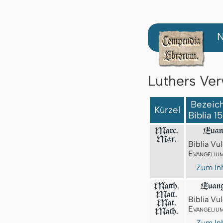
N
Luthers Ver
Bezeich
Kürzel
Biblia 1
Marc.
Euan
Mar.
Biblia Vul
Evangeliu
Zum Inh
Matth.
Euang
Matt.
Biblia Vul
Mat.
Evangeliu
Math.
Zum Inh