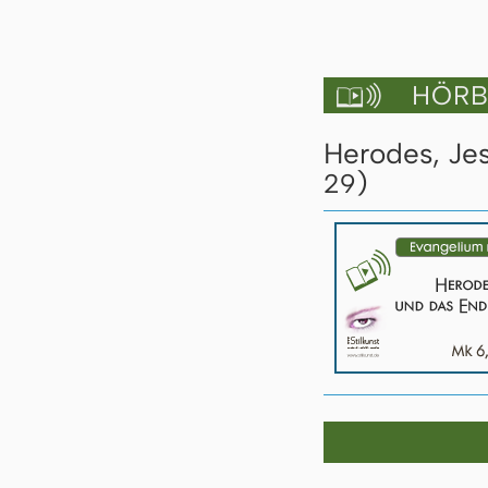
HÖRBU

Herodes, Jes
)
29