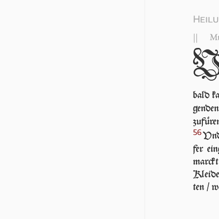
Heilu
||
Mt
bald ka
gen­de
zu­fü­
56
Vnd
fer ei
marckt
Klei­de
ten / w