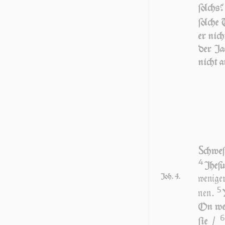
ſolchs?
ſol­che
er nic
der Ja
nicht a
S
chweſ
4
Jhe­ſ
Joh. 4.
weniger
5
nen.
On w
6
ſie /