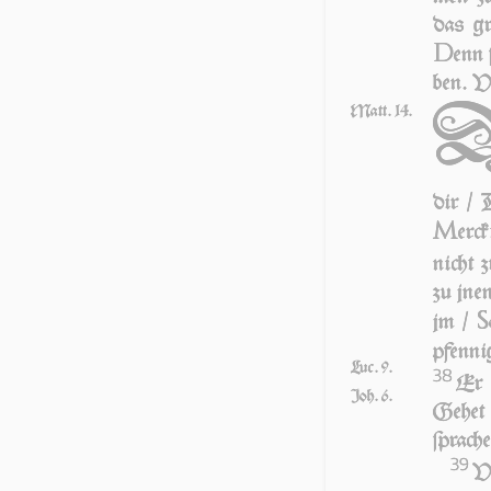
das gr
D
enn 
ben. Vn
Matt. 14.
dir / 
M
er­c
nicht 
zu jnen
S
jm /
pfen­n
Luc. 9.
38
Er 
Joh. 6.
Ge­het 
ſpra­ch
39
VN