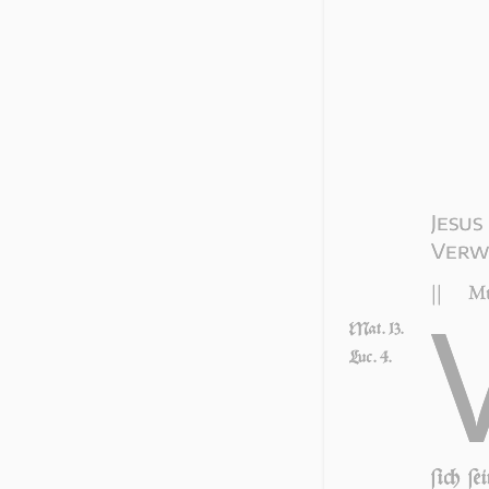
Jesus
Verw
||
Mt
Mat. 13.
Luc. 4.
ſich ſ