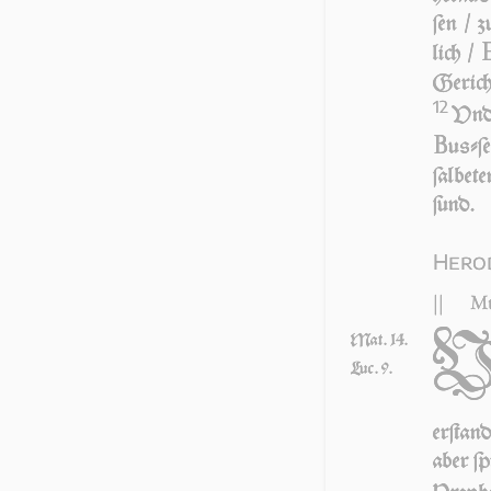
ſen / z
lich /
Ge­rich
12
Vnd 
B
uſ­ſ
ſal­be­
ſund.
Herod
||
Mt
Mat. 14.
Luc. 9.
er­ſtan
aber ſp