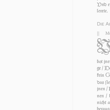
Vnd er
lerete.
Die A
||
Mt
bot jn
ge / De
kein
das ſi
jnen / 
nen / 
nicht 
he­r­au