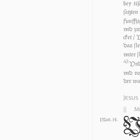
bey ti
ſatz­te
funff­z
vnd zwe
cket / 
das ſie
vn­ter ſ
43
Vnd 
vnd vo
der wa
Jesus
||
Mt
Matt. 14.