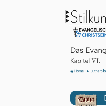
Das Evang
VI.
Kapitel
◉ Home
|
► Lutherbibe