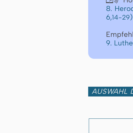
8. Hero
6,
)
14-29
Empfeh
9. Luth
AUSWAHL D