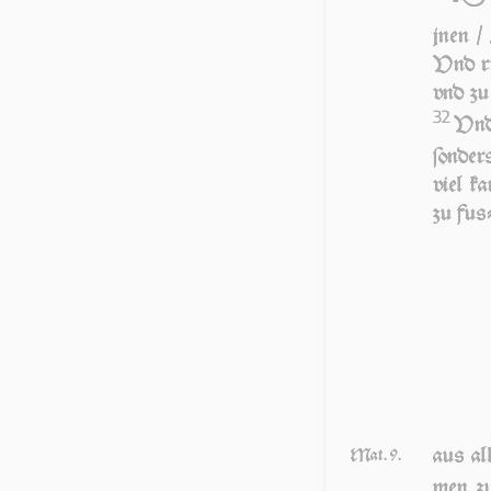
jnen / 
Vnd ru
vnd zu 
32
Vnd 
ſon­de
viel ka
zu fuſ­
aus al
Mat. 9.
men z