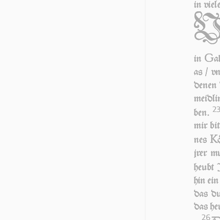
in vie­
G
in
a­
as / vn
de­nen 
meid­li
2
ben.
mir bit
K
nes
jrer m
heubt 
hin ein
das du 
das heu
26