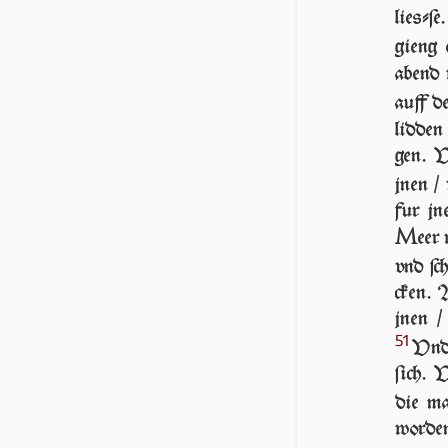
lieſ­ſe
gieng 
abend 
auff de
lid­den
gen. V
jnen /
fur jn
M
eer 
vnd ſch
cken. A
jnen / 
51
Vnd 
ſich. V
die m
wor­den