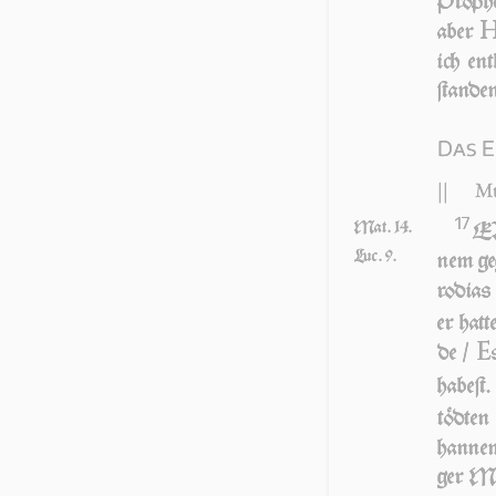
Pro­ph
aber
ich ent
ſtan­de
Das E
||
Mt
17
Mat. 14.
E
Luc. 9.
nem ge­
ro­di­as
er hat­t
E
de /
ha­beſt
töd­te
han­ne
ger Ma