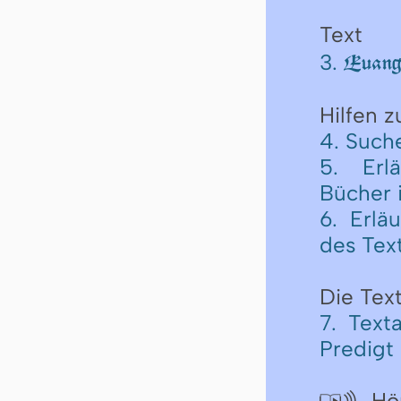
Text
3.
Euange
Hilfen 
4. Such
5. Erl
Bücher 
6. Erlä
des Tex
Die Text
7. Text
Predigt
Hör
