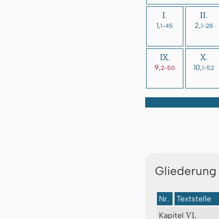
I.
II.
1,
2,
1-45
1-28
IX.
X.
9,
10,
2-50
1-52
Gliederung
Nr.
Textstelle
VI.
Kapitel