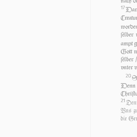
nach de
17
Da­r­
Cre­a­tu
wor­de
ſel­be
ampt g
Gott w
ſel­ber
vn­ter
20
So
Denn G
Chri­ſ
21
Denn
Vns zu
die Ger