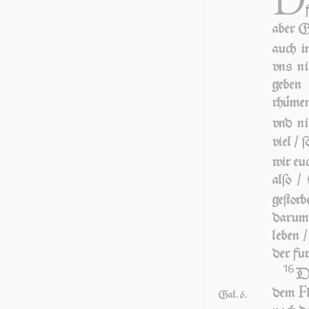
D
aber G
auch i
vns nic
geben
rhümen
vnd ni
viel /
wir eu
al­ſo /
geſtorb
da­r­um
leben /
der fur
16
DA
F
dem
Gal. 6.