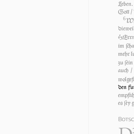
Leben
Gott / 
6
WIr
diewe
HErrn
im ſch
mehr l
zu ſei
auch /
wolgef
den fur
empfah
es ſey 
Botsc