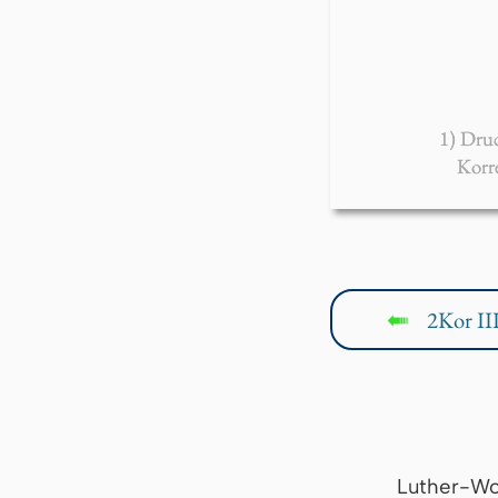
1) Dru
Korr
2Kor III
↤
Luther-Wo