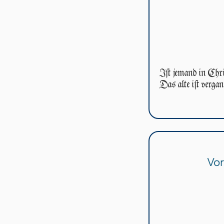
Iſt jemand in Chri­ſ
Das alte iſt vergang
Vor