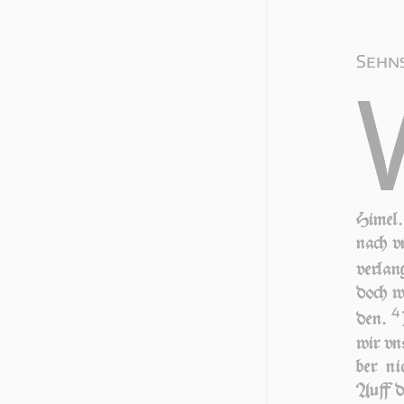
Sehns
Hi­mel
nach vn
verlan
doch w
4
den.
wir vns
ber ni
Auff d