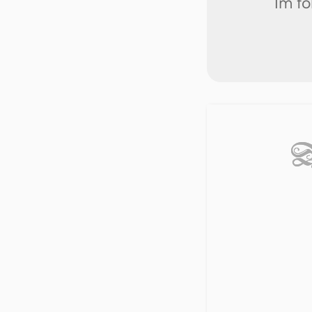
Im fo
D