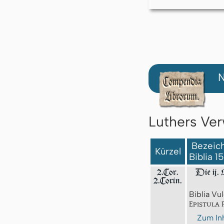
N
Luthers Ver
Bezeich
Kürzel
Biblia 1
2.Cor.
Die ij. 
2.Corin.
Biblia Vul
Epistula 
Zum Inh