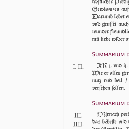
trö­ſtli­cher Pre­
Ge­wiſ­ſ­en auff­
Da­r­umb lobet er
vnd geuſſet auc
wunder freundli
mit lie­be wi­der
Summarium de
I
II
IM j. vnd ij. 
.
.
Wie er alles ge­r
nutz vnd heil /
verſehen ſollen.
Summarium de
III
DArnach preiſ
.
das höheſte vnd t
IIII
.