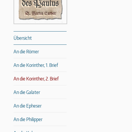
Übersicht
An die Römer
An die Korinther, 1. Brief
An die Korinther, 2. Brief
An die Galater
An die Epheser
An die Philipper