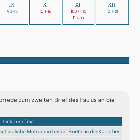
IX.
X.
XI.
XII.
9,
10,
10,
;
12,
1-15
1-16
17-18
1-21
11,
1-33
orrede zum zweiten Brief des Paulus an die
 | Link zum Text
schiedliche Motivation beider Briefe an die Korinther