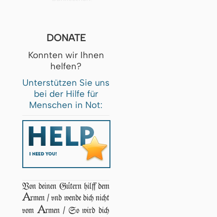
DONATE
Konnten wir Ihnen
helfen?
Unterstützen Sie uns
bei der Hilfe für
Menschen in Not:
Von deinen Gütern hilff dem
A
rmen / vnd wende dich nicht
A
vom
rmen / So wird dich