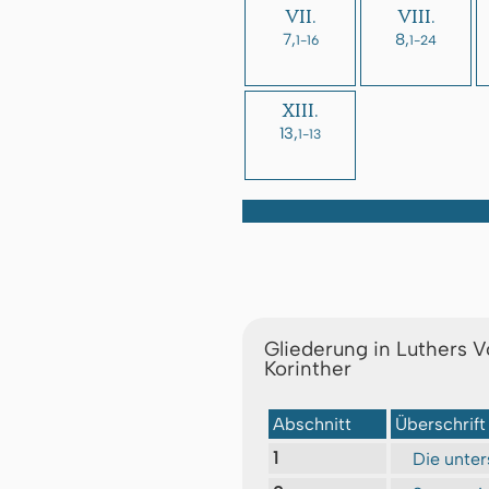
VII.
VIII.
7,
8,
1-16
1-24
XIII.
13,
1-13
Gliederung in Luthers V
Korinther
Abschnitt
Überschrift
1
Die unter