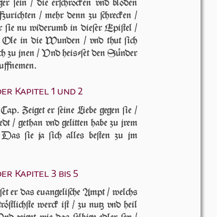
di­ger ſein / die er­ſchro­cken vnd blö­den
zu­rich­ten / mehr denn zu ſchrecken /
 ſie nu wi­der­umb in die­ſer Epiſtel /
h Ole in die Wunden / vnd thut ſich
ch zu jnen / Vnd heiſ­ſet den Sünder
 auffnemen.
r Kapitel 1 und 2
Cap. Zeiget er ſei­ne Liebe gegen ſie /
edt / ge­than vnd gelitten habe zu jrem
 Das ſie ja ſich alles beſten zu jm
r Kapitel 3 bis 5
et er das euangeliſche Ampt / welchs
röſtlichſte werck iſt / zu nutz vnd heil