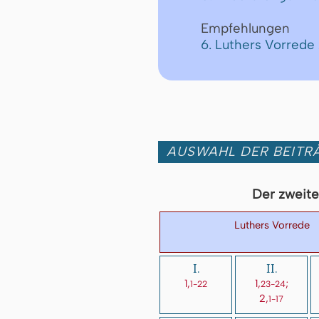
Empfehlungen
6. Luthers Vorred
AUSWAHL DER BEITRÄ
Der zweite 
Luthers Vorrede
I.
II.
1,
1,
;
1-22
23-24
2,
1-17