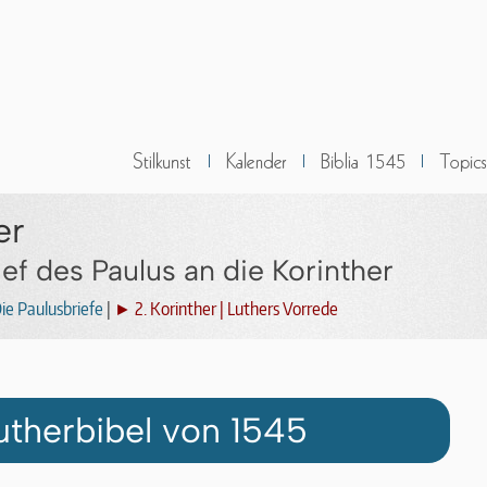
er
ef des Paulus an die Korinther
ie Paulusbriefe
|
► 2. Korinther | Luthers Vorrede
utherbibel von 1545