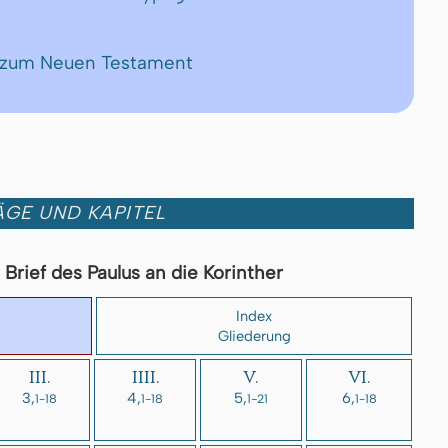
e zum Neuen Testament
GE UND KAPITEL
Brief des Paulus an die Korinther
Index
Gliederung
III.
IIII.
V.
VI.
3,
4,
5,
6,
1-18
1-18
1-21
1-18