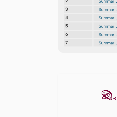
2
Summariu
3
Summarium
4
Summariu
5
Summariu
6
Summarium
7
Summariu
D. 