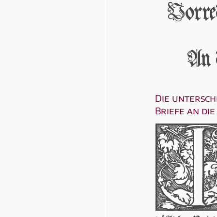
Vorred
An 
Die untersch
Briefe an di