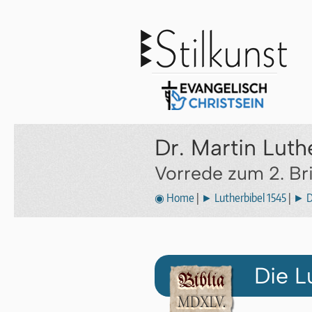
Dr. Martin Luth
Vorrede zum 2. Bri
◉ Home
|
► Lutherbibel 1545
|
► D
Die L