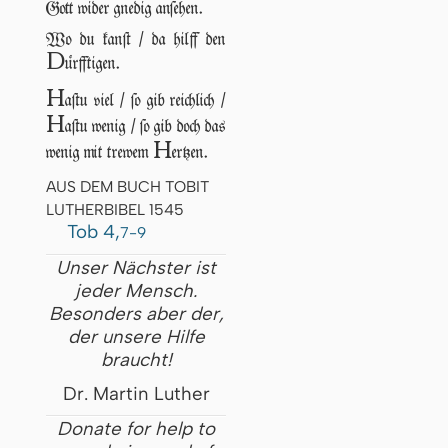
Gott wider gnedig anſehen.
Wo du kanſt / da hilff den
D
ürfftigen.
H
aſtu viel / ſo gib reichlich /
H
aſtu wenig / ſo gib doch das
H
wenig mit trewem
ertzen.
AUS DEM BUCH TOBIT
LUTHERBIBEL 1545
Tob 4,
7-9
Unser Nächster ist
jeder Mensch.
Besonders aber der,
der unsere Hilfe
braucht!
Dr. Martin Luther
Donate for help to