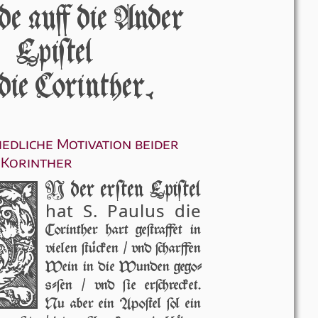
e áuff die Ander
Epiſtel
die Corinther.
iedliche Motivation beider
e Korinther
I
N der er­ſten Epiſtel
hat S. Paulus die
Co­rin­ther hart ge­ſtraf­fet in
vie­len ſtü­cken / vnd ſchar­f­fen
Wein in die Wun­den ge­go­
ſ­ſen / vnd ſie er­ſchre­cket.
Nu aber ein Apo­ſtel ſol ein