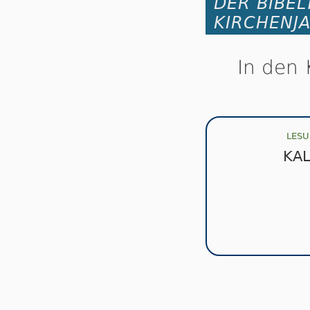
DER BIBEL
KIRCHENJ
In den 
LESU
KA