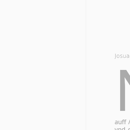
Josua
auff 
vnd d