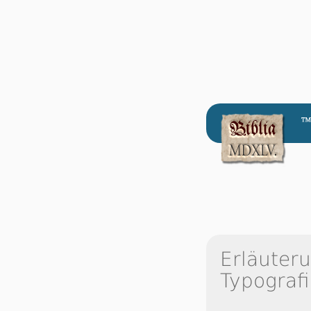
™
Erläuter
Typografi