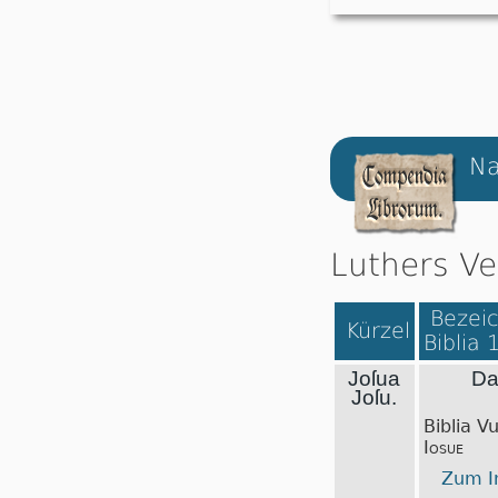
Na
Luthers Ve
Bezeic
Kürzel
Biblia 
Joſua
Da
Joſu.
Biblia V
Iosue
Zum In