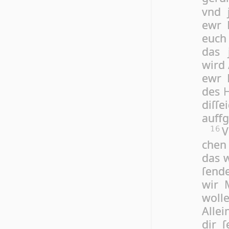
vnd 
ewr 
euch 
das 
wird 
ewr 
des H
diſſ
auff
V
16
chen
das w
ſen­d
wir M
woll
Alle
dir 