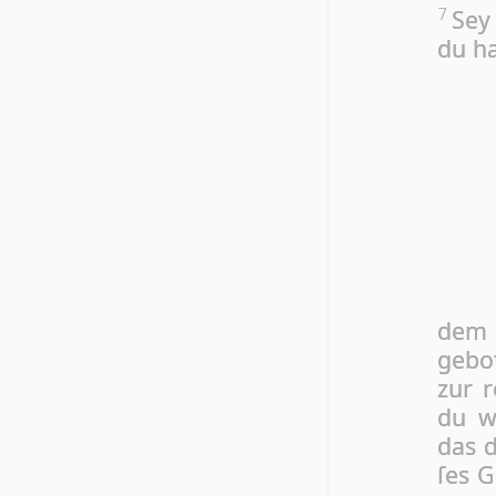
Sey
7
du ha
dem 
gebo
zur r
du w
das d
ſes G