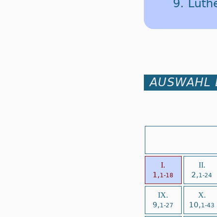
9. Luth
AUSWAHL 
I.
II.
1,
2,
1-18
1-24
IX.
X.
9,
10,
1-27
1-43