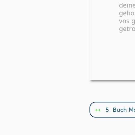
deine
gehor
vns g
getro
↤
5. Buch M