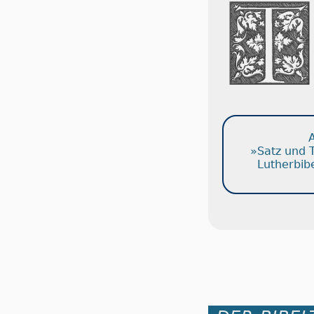
A
»Satz und 
Lutherbib