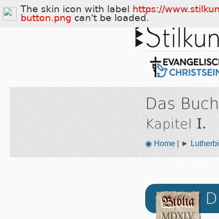
The skin icon with label
https://www.stilku
button.png
can't be loaded.
Das Buch
I.
Kapitel
◉ Home
|
► Lutherbi
D