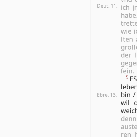
Deut. 11.
ich j
hab
trett
wie i
ſten 
groſ­
der H
gege
ſein.
ES
5
lebe
bin /
Ebre. 13.
wil d
weic
denn
auste
ren 