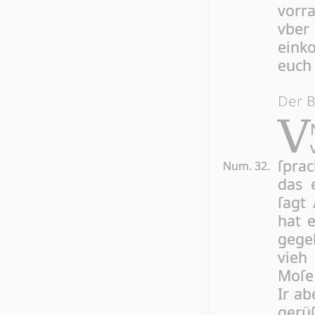
vorra
vber
eink
euch 
Der B
V
ſprac
Num. 32.
das 
ſagt
hat 
gege
vieh
Moſe
Ir ab
ge­rü