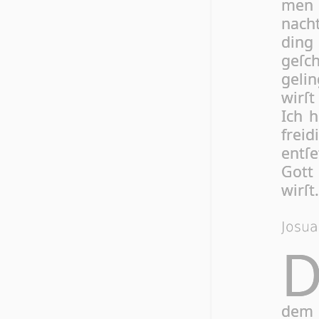
men 
nacht
din
geſc
gelin
wirſ
Ich 
freid
entſe
Gott 
wirſt.
Josua
dem v