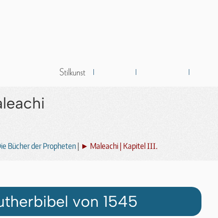
leachi
III.
ie Bücher der Propheten
|
► Maleachi | Kapitel
utherbibel von 1545