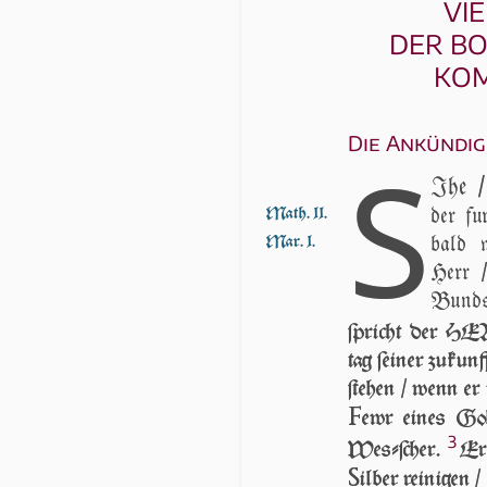
VI
DER BO
KOM
Die Ankündig
S
Ihe /
der fu
Math. 11.
bald 
Mar. 1.
Herr /
Bunds 
ſpricht der HE
tag ſei­ner zu­ku
ſte­hen / wenn er
F
ewr ei­nes Go
3
Weſ­ſcher.
Er 
S
il­ber rei­ni­gen