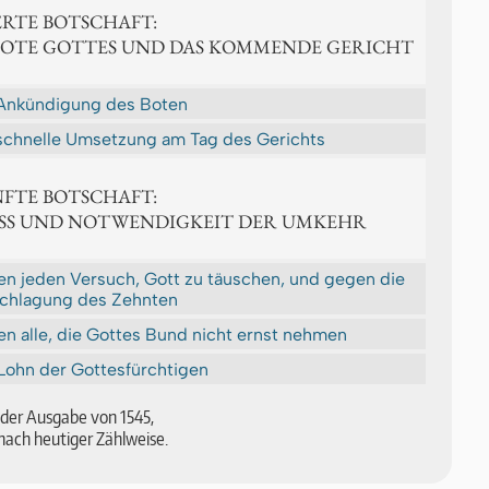
IERTE BOTSCHAFT:
BOTE GOTTES UND DAS KOMMENDE GERICHT
Ankündigung des Boten
schnelle Umsetzung am Tag des Ge­richts
NFTE BOTSCHAFT:
SS UND NOTWENDIGKEIT DER UMKEHR
n jeden Versuch, Gott zu täuschen, und gegen die
chlagung des Zehnten
n alle, die Got­tes Bund nicht ernst nehmen
Lohn der Gottesfürchtigen
ch der Aus­ga­be von 1545,
nach heu­ti­ger Zähl­wei­se.