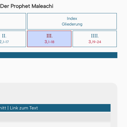
Der Prophet Maleachi
Index
Gliederung
II.
III.
IIII.
2,
3,
3,
1-17
1-18
19-24
itt | Link zum Text