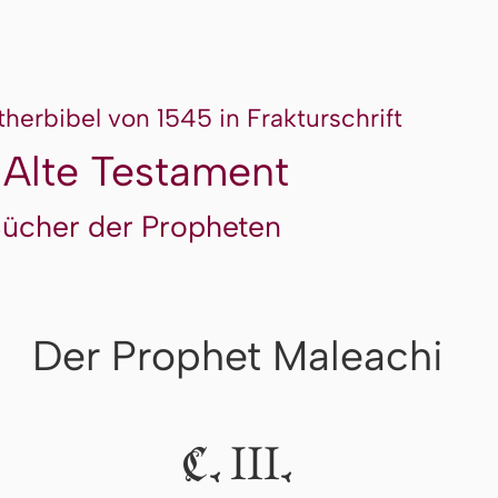
therbibel von 1545 in Frakturschrift
 Alte Testament
Bücher der Propheten
Der Prophet Maleachi
III
C.
.