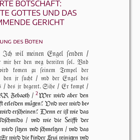
ERTE BOTSCHAFT:
TE GOTTES UND DAS
MENDE GERICHT
ung des Boten
 Ich wil mei­nen Engel ſen­den /
r mir her den weg be­rei­ten ſol. Vnd
wird ko­men zu ſei­nem Tem­pel der
 den jr ſucht / vnd der En­gel des
/ des jr be­ge­ret.
Si­he / Er kompt /
2
RR Ze­ba­oth /
Wer wird aber den
nfft er­lei­den mü­gen? Vnd wer wird be­
 wird erſchei­nen? Denn er iſt wie das
S
ld­ſchmids / vnd wie die
eif­fe der
wird ſi­tzen vnd ſchmel­tzen / vnd das
 / Er wird die kin­der Le­ui rei­ni­gen vnd