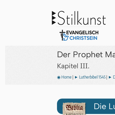
Der Prophet Ma
III.
Kapitel
◉ Home
|
► Lutherbibel 1545
|
► D
Die L