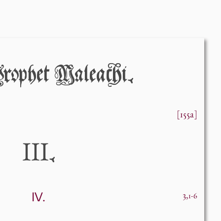
óphet Máleacĥi.
[155a]
III
.
IV.
3,
1-6