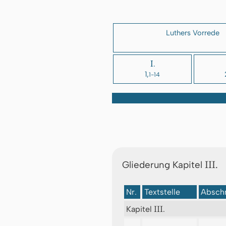
Luthers Vorrede
I.
1,
1-14
III.
Gliederung Kapitel
Nr.
Textstelle
Abschn
III
Kapitel
.