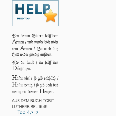
Von deinen Gütern hilff dem
A
rmen / vnd wende dich nicht
A
vom
rmen / So wird dich
Gott wider gnedig anſehen.
Wo du kanſt / da hilff den
D
ürfftigen.
H
aſtu viel / ſo gib reichlich /
H
aſtu wenig / ſo gib doch das
H
wenig mit trewem
ertzen.
AUS DEM BUCH TOBIT
LUTHERBIBEL 1545
Tob 4,
7-9