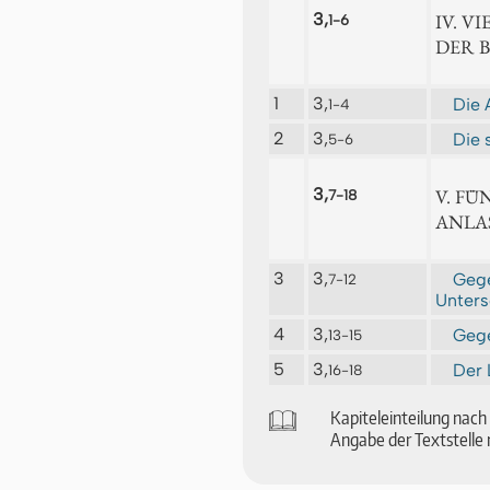
3,
IV. V
1-6
DER 
1
3,
Die 
1-4
2
3,
Die 
5-6
3,
V. FÜ
7-18
ANLA
3
3,
Gege
7-12
Unters
4
3,
Gege
13-15
5
3,
Der 
16-18
🕮
Ka­pi­tel­ein­tei­lung na
An­ga­be der Text­stel­le 