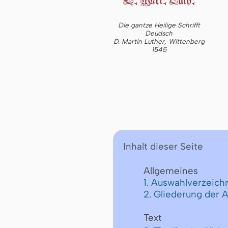
Die gantze Heilige Schrifft
Deudsch
D. Martin Luther, Wittenberg
1545
Inhalt dieser Seite
Allgemeines
1. Auswahlverzeichn
2. Gliederung der 
Text