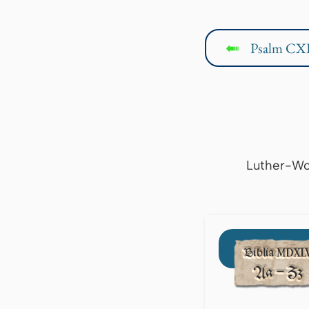
Psalm CX
↤
Luther-Wo