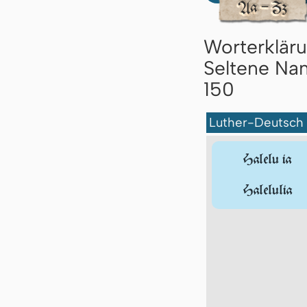
Worterklär
Seltene Nam
150
Luther-Deutsch
Halelu ia
Halelulia