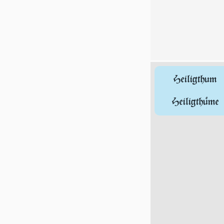
Hei­lig­thum
Heiligthüme