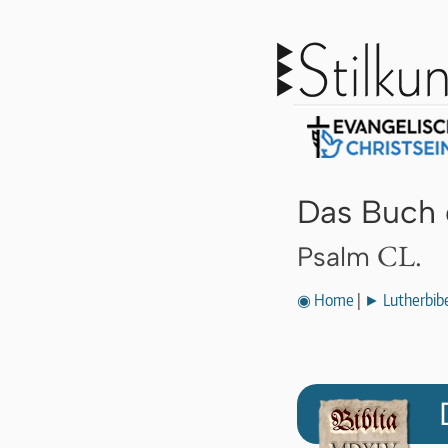
Das Buch 
CL.
Psalm
◉ Home
|
► Lutherbibe