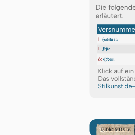
Die folgende
erläutert.
Versnummer
1:
Halelu ia
1:
Feſte
6:
Odem
Klick auf ei
Das vollstän
Stilkunst.de