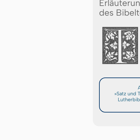
Erläuteru
des Bibelt
A
»Satz und 
Lutherbib