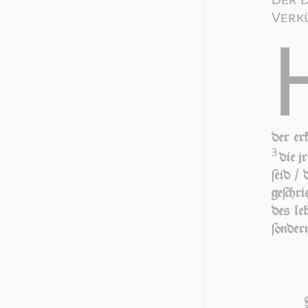
Verkü
der er
3
die jr
ſeid /
geſchri
des le
ſon­der