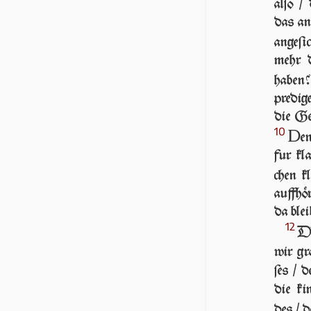
al­ſo /
das an
angeſic
mehr 
haben
pre­di­
die Ger
10
D
en
fur kla
chen kl
auffhö
da blei
12
DI
wir gr
ſes / 
die ki
des / d