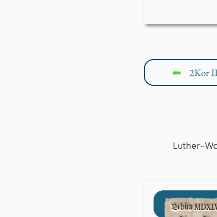
2Kor II
↤
Luther-Wo