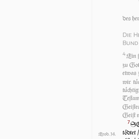
des her
Die H
Bund
4
Ein ſ
zu Got
et­was 
wir tü
tüchti
Teſtam
Geiſte
Geiſt m
7
SO
töd­tet
Exod. 34.