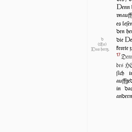
D
enn 
vnauff
es leſe
den he
D
die
d
(Es)
ke­ret
Das hertz.
17
Denn
des HEr
ſich 
auffged
in das
andern