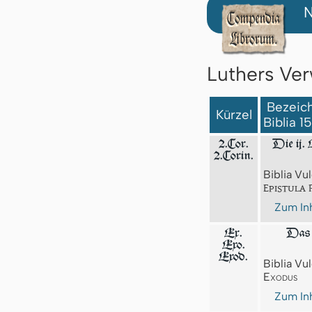
N
Luthers Ver
Bezeich
Kürzel
Biblia 1
2.Cor.
Die ij. 
2.Corin.
Biblia Vul
Epistula 
Zum Inh
Ex.
Das 
Exo.
Exod.
Biblia Vul
Exodus
Zum Inh