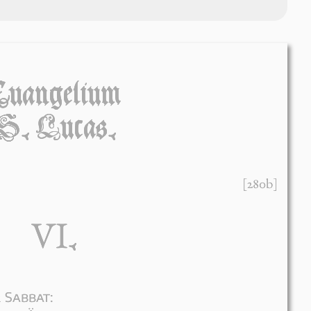
Euangelium
S. Lucas.
[280b]
VI
.
 Sabbat: