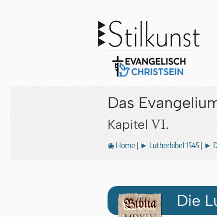
Das Evangeliu
VI.
Kapitel
◉ Home
|
► Lutherbibel 1545
|
► D
Die L