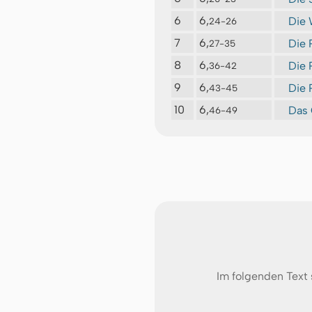
6
6,
Die 
24-26
7
6,
Die 
27-35
8
6,
Die 
36-42
9
6,
Die 
43-45
10
6,
Das 
46-49
Im folgenden Text