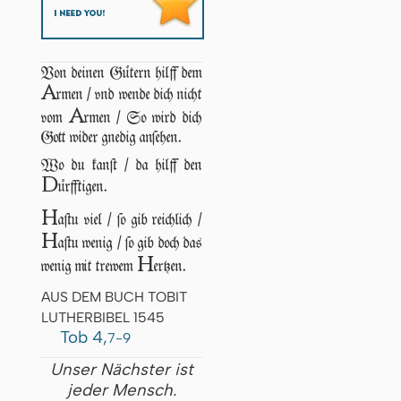
Von deinen Gütern hilff dem
A
rmen / vnd wende dich nicht
A
vom
rmen / So wird dich
Gott wider gnedig anſehen.
Wo du kanſt / da hilff den
D
ürfftigen.
H
aſtu viel / ſo gib reichlich /
H
aſtu wenig / ſo gib doch das
H
wenig mit trewem
ertzen.
AUS DEM BUCH TOBIT
LUTHERBIBEL 1545
Tob 4,
7-9
Unser Nächster ist
jeder Mensch.