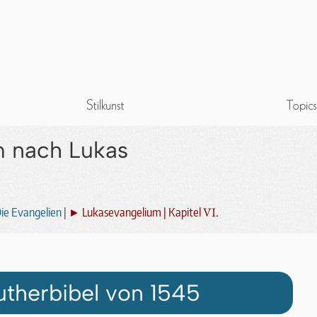
m nach Lukas
VI.
ie Evangelien
|
► Lukasevangelium | Kapitel
utherbibel von 1545