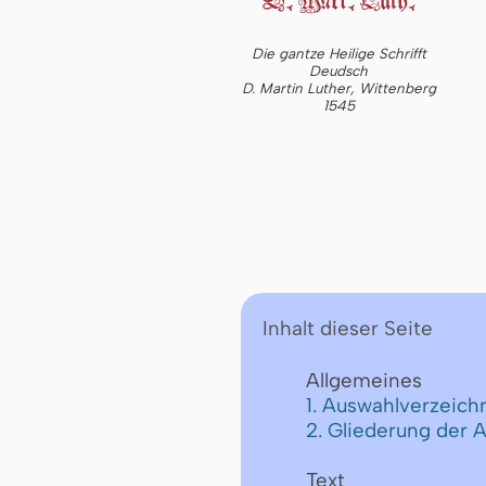
Die gantze Heilige Schrifft
Deudsch
D. Martin Luther, Wittenberg
1545
Inhalt dieser Seite
Allgemeines
1. Auswahlverzeichn
2. Gliederung der 
Text