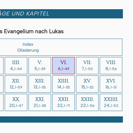
GE UND KAPITEL
s Evangelium nach Lukas
Index
Gliederung
IIII.
V.
VI.
VII.
VIII.
4,
5,
6,
7,
8,
1-44
1-39
1-49
1-50
1-56
XII.
XIII.
XIIII.
XV.
XVI.
12,
13,
14,
15,
16,
1-59
1-35
1-35
1-32
1-31
XX.
XXI.
XXII.
XXIII.
XXIIII.
20,
21,
22,
23,
24,
1-47
1-38
1-71
1-56
1-53