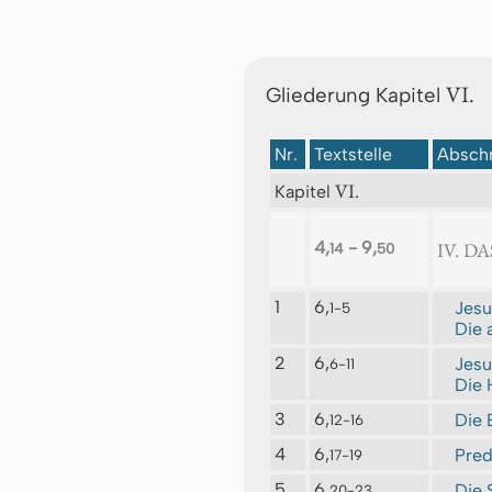
VI.
Gliederung Kapitel
Nr.
Textstelle
Abschn
VI.
Kapitel
4,
- 9,
IV. D
14
50
1
6,
Jesu
1-5
Die 
2
6,
Jesu
6-11
Die 
3
6,
Die 
12-16
4
6,
Pred
17-19
5
6,
Die 
20-23