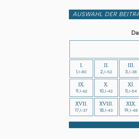
AUSWAHL DER BEITRÄ
Da
I.
II.
III.
1,
2,
3,
1-80
1-52
1-38
IX.
X.
XI.
9,
10,
11,
1-62
1-42
1-54
XVII.
XVIII.
XIX.
17,
18,
19,
1-37
1-43
1-48