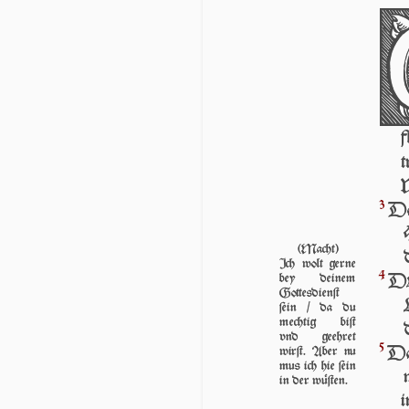
f
t
W
3
Da
(Macht)
Ich wolt ger­ne
4
DE
bey deinem
Got­tes­dienſt
ſein / da du
mech­tig biſt
vnd geehret
5
Da
wirſt. Aber nu
mus ich hie ſein
in der wü­ſten.
i