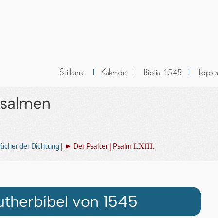
Psalmen
LXIII.
ücher der Dichtung
|
► Der Psalter | Psalm
utherbibel von 1545