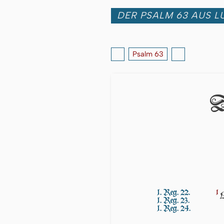
DER PSALM 63 AUS LU
Psalm 63
D
1. Reg. 22.
1
1. Reg. 23.
1. Reg. 24.