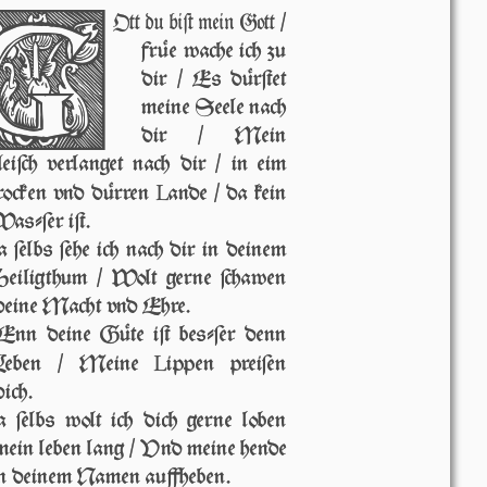
G
Ott du biſt mein Gott /
früe wache ich zu
dir / Es dürſtet
meine Seele nach
dir / Mein
leiſch verlanget nach dir / in eim
L
rocken vnd dürren
ande / da kein
aſ­ſer iſt.
 ſelbs ſe­he ich nach dir in deinem
Hei­lig­thum / Wolt ger­ne ſchaw­en
deine Macht vnd Ehre.
nn deine Güte iſt beſ­ſer denn
L
Leben / Meine
ippen preiſen
dich.
 ſelbs wolt ich dich ger­ne loben
mein leben lang / Vnd meine hende
n deinem Namen auffheben.