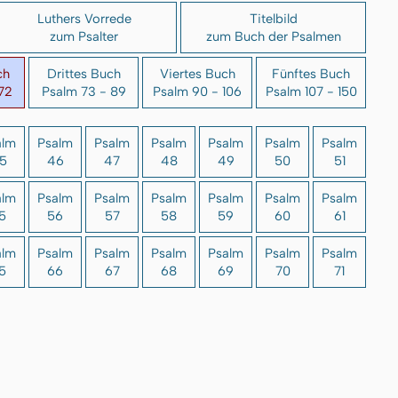
Luthers Vorrede
Titelbild
zum Psalter
zum Buch der Psalmen
ch
Drittes Buch
Viertes Buch
Fünftes Buch
72
Psalm 73 - 89
Psalm 90 - 106
Psalm 107 - 150
alm
Psalm
Psalm
Psalm
Psalm
Psalm
Psalm
5
46
47
48
49
50
51
alm
Psalm
Psalm
Psalm
Psalm
Psalm
Psalm
5
56
57
58
59
60
61
alm
Psalm
Psalm
Psalm
Psalm
Psalm
Psalm
5
66
67
68
69
70
71