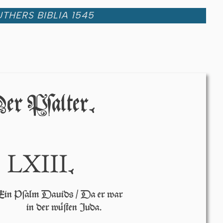
THERS BIBLIA 1545
er Pſalter.
LXIII
.
Ein Pſalm Dauids / Da er war
in der wü­ſten Juda.