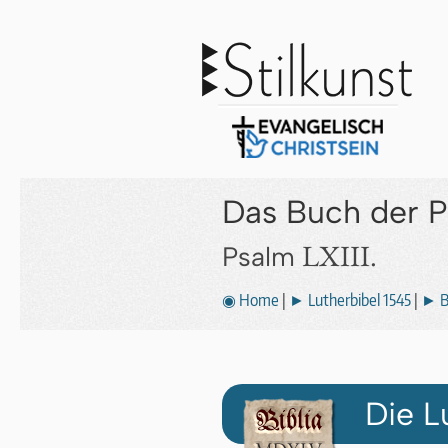
Das Buch der 
LXIII.
Psalm
◉ Home
|
► Lutherbibel 1545
|
► B
Die L