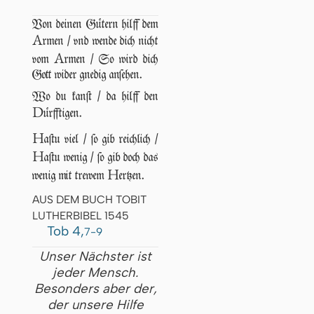
Von deinen Gütern hilff dem
A
rmen / vnd wende dich nicht
A
vom
rmen / So wird dich
Gott wider gnedig anſehen.
Wo du kanſt / da hilff den
D
ürfftigen.
H
aſtu viel / ſo gib reichlich /
H
aſtu wenig / ſo gib doch das
H
wenig mit trewem
ertzen.
AUS DEM BUCH TOBIT
LUTHERBIBEL 1545
Tob 4,
7-9
Unser Nächster ist
jeder Mensch.
Besonders aber der,
der unsere Hilfe