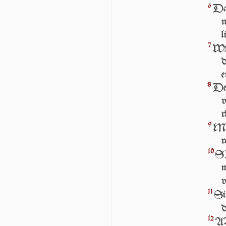
6
Das
w
l
7
WE
e
8
De
v
r
9
M
r
10
SI
m
v
11
Si
12
AB