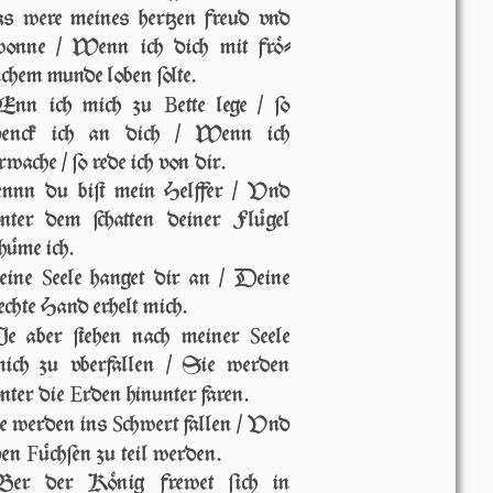
 we­re meines her­tzen freud vnd
onne / Wenn ich dich mit frö­
ichem mun­de loben ſolte.
B
nn ich mich zu
ette lege / ſo
denck ich an dich / Wenn ich
rwache / ſo rede ich von dir.
nnn du biſt mein Helffer / Vnd
n­ter dem ſchatten deiner Flügel
hüme ich.
S
eine
eele hanget dir an / Deine
echte Hand erhelt mich.
S
e aber ſte­hen nach meiner
eele
ich zu vberfallen / Sie wer­den
E
n­ter die
rden hinunter faren.
S
e wer­den ins
chwert fallen / Vnd
F
den
üchſen zu teil wer­den.
er der König frewet ſich in