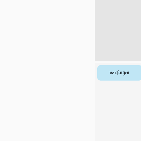
vorſingen