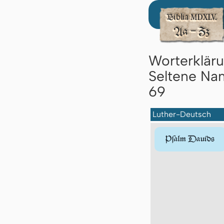
Worterklär
Seltene Nam
69
Luther-Deutsch
Pſalm Dauids