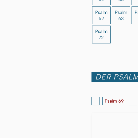
Psalm
Psalm
P
62
63
Psalm
72
DER PSALM
Psalm 69