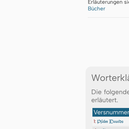
Erläuterungen s
Bücher
Worterkl
Die folgend
erläutert.
Versnummer:
1:
Pſalm Dauids