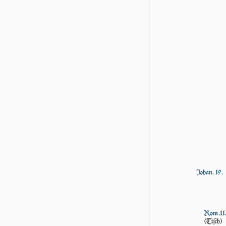
Johan. 19.
Rom.11
(Tiſch)