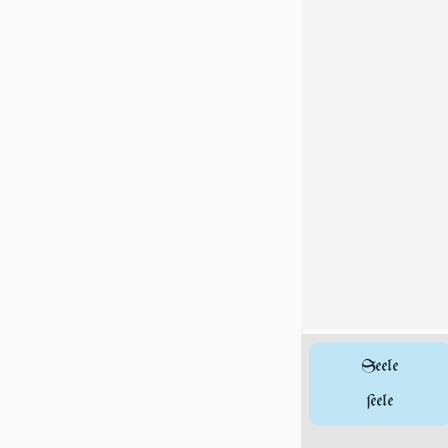
Seele
ſeele