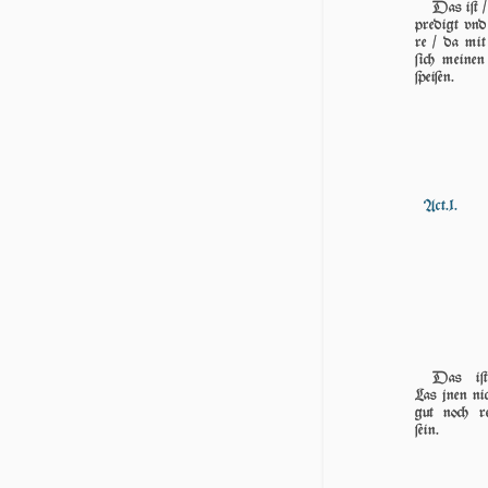
Das iſt /
pre­digt vnd
re / da mit 
ſich mei­nen
ſpeiſen.
Act.1.
Das iſ
Las jnen nic
gut noch re
ſein.