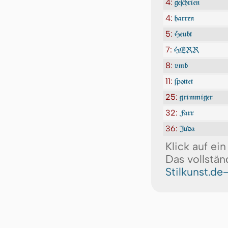
4:
geſchrien
4:
harren
5:
Heubt
7:
HERR
8:
vmb
11:
ſpottet
25:
grimmiger
32:
Farr
36:
Juda
Klick auf ei
Das vollstän
Stilkunst.de