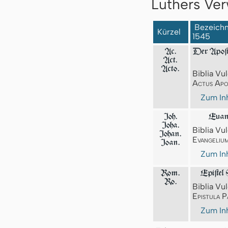
Luthers Ver
Bezeichnu
Kürzel
1545
Ac.
Der Apoſte
Act.
Acto.
Biblia Vul
Actus Apo
Zum Inh
Joh.
Euang
Joha.
Biblia Vul
Johan.
Evangeliu
Joan.
Zum Inh
Rom.
Epiſtel
Ro.
Biblia Vul
Epistula P
Zum Inh