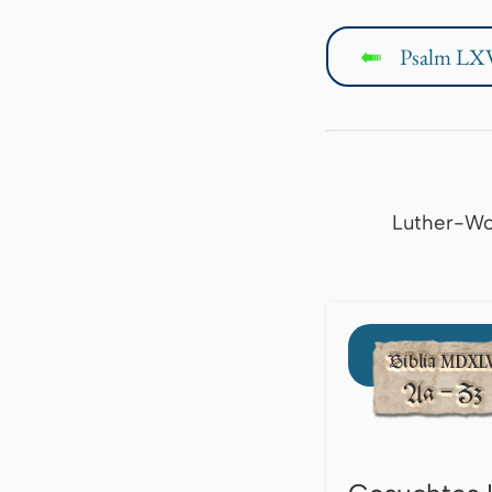
Psalm LXV
↤
Luther-Wo