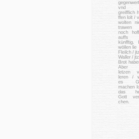
gegen­wert
vnd
greifflich h
ffen ſolt / 
wolten ni
trawen
noch hof
auffs 
künfftig. I
wöl­len ſie
Fleiſch / jt
Waſ­ſer / jtz
Brot habe
Aber 
ſetzen v
leren / 
es Go
mach­en ſo
das heiſ
Gott ver­
chen.