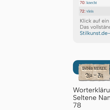
70:
knecht
72:
vleis
Klick auf ei
Das vollstän
Stilkunst.de
Worterklär
Seltene Nam
78