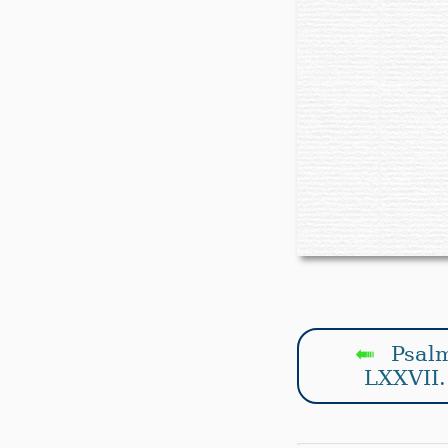
Psal
↤
LXXVII.