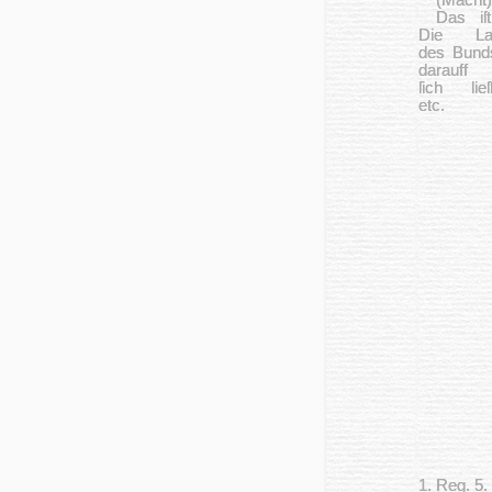
(Macht)
Das iſ
Die La
des Bund
dar­auff 
ſich lieſ
etc.
1. Reg. 5.