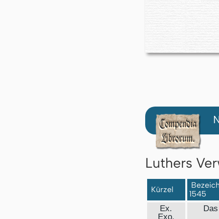
N
Luthers Ver
Bezeichn
Kürzel
1545
Ex.
Das
Exo.