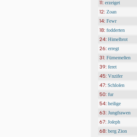
11:
erzeiget
12:
Zoan
14:
Fewr
18:
fodderten
24:
Himelbrot
26:
erregt
31:
Fürnemeſten
39:
feret
45:
Vnzifer
47:
Schloſen
50:
fur
54:
heilige
63:
Jung­frawen
67:
Joſeph
68:
berg Zion