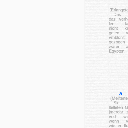
(Erlanget
Das ſ
das ver­he
ſen la
nicht kr
geten v
vmb­ſonſt
gezogen
waren a
Egyp­ten.
a
(Mei­ſtert
Sie
ſtelleten G
jmerdar z
vnd wei
wenn v
wie er fl