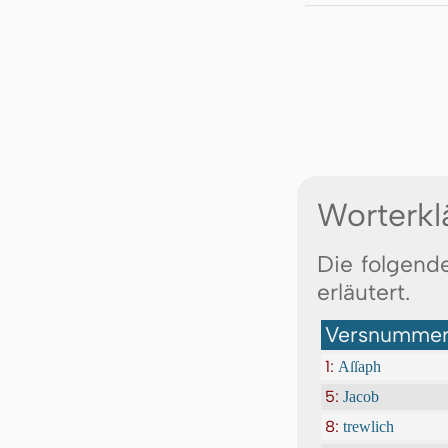
Worterkl
Die folgend
erläutert.
Versnummer:
1:
Aſſaph
5:
Jacob
8:
trewlich