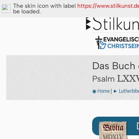
The skin icon with label
https://www.stilkunst.
be loaded.
Das Buch 
LXXV
Psalm
◉ Home
|
► Lutherbibe