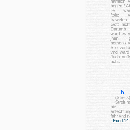
har­niſch 
bo­gen / A
ſie war
ſtoltz v
traweten
Gott nich
Da­r­umb
ward es 
jnen g
nomen / 
Silo ver­ſtö
vnd ward
Juda auff
richt.
b
(Streits
Streit he
hie
anfechtun
fahr vnd n
Exod.14.