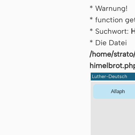
* Warnung!
* function ge
* Suchwort:
H
* Die Datei
/home/strato
hi­mel­brot.ph
Luther-Deutsch
Aſſaph