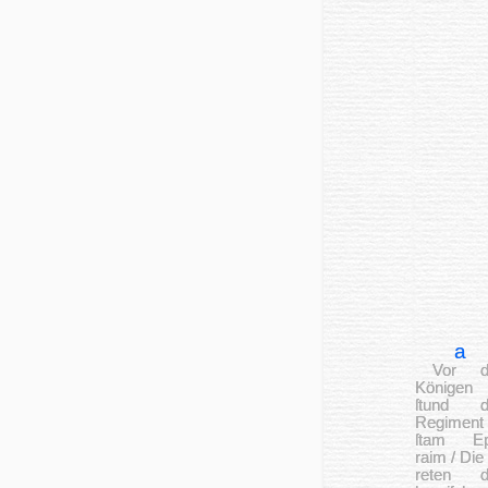
a
Vor d
Kö­nigen
ſtund d
Regiment
ſtam Ep
raim / Die 
reten d