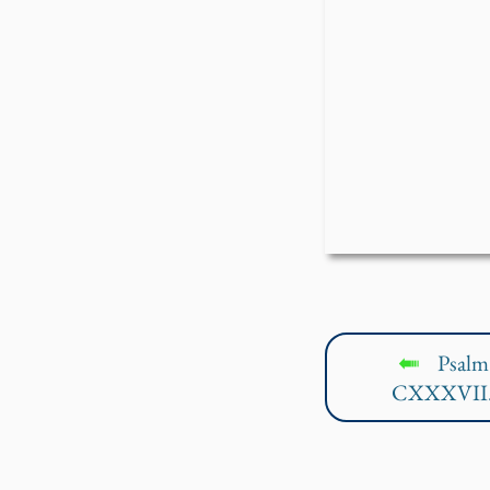
Psalm
↤
CXXXVII