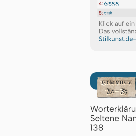
4:
HERR
8:
vmb
Klick auf ei
Das vollstän
Stilkunst.de
Worterklär
Seltene Nam
138