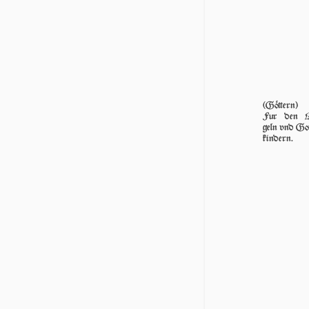
(Göttern)
Fur den 
geln vnd Got
kin­dern.