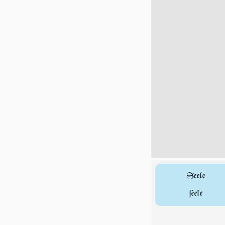
Seele
ſeele