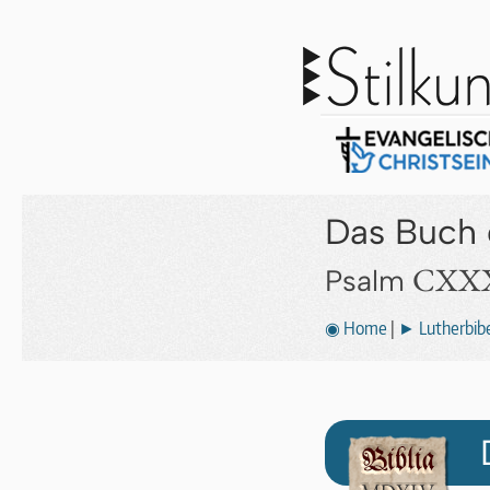
Das Buch 
CXXX
Psalm
◉ Home
|
► Lutherbibe