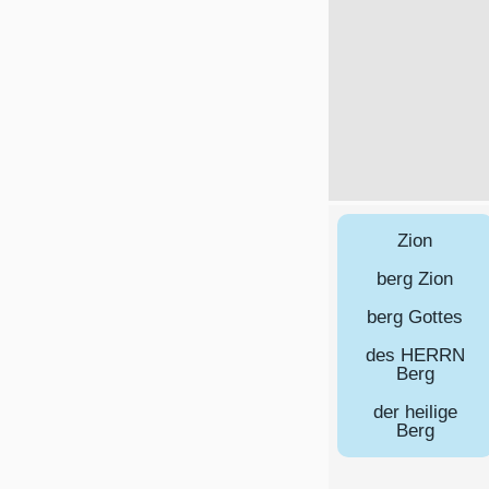
Zion
berg Zion
berg Gottes
des HERRN
Berg
der heilige
Berg