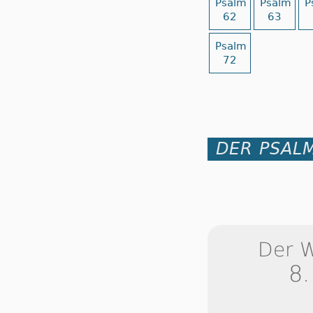
Psalm
Psalm
P
62
63
Psalm
72
DER PSALM
Der 
8.