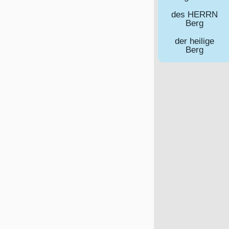
des HERRN
Berg
der heilige
Berg