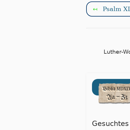
Psalm XL
↤
Luther-W
Gesuchtes 