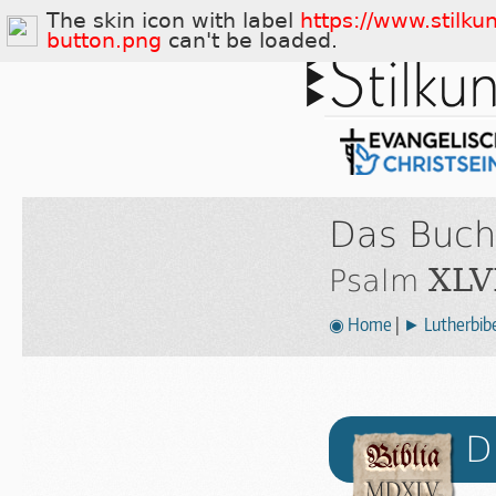
The skin icon with label
https://www.stilku
button.png
can't be loaded.
Das Buch
XLVI
Psalm
◉ Home
|
► Lutherbibe
D