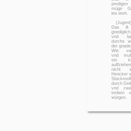
predigen
müge Go
tes wort.
(Jugent
Das iſt
gnediglich
vnd ſanf
durchs w
der gnade
Wie vat
vnd mutt
ein ki
auffziehe
nicht w
Hencker 
Stockmeiſ
durch Ge­ſ
vnd zwa
treiben 
würgen.