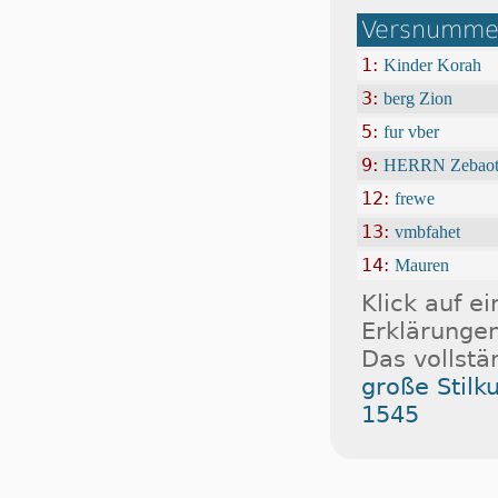
Versnummer
1:
Kinder Korah
3:
berg Zion
5:
fur vber
9:
HERRN Zebaot
12:
frewe
13:
vmbfahet
14:
Mauren
Klick auf e
Erklärungen
Das vollstä
große Stilk
1545