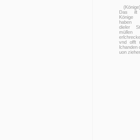
(Könige
Das iſt
Könige
haben f
die­ſer S
müſſen
erſchrecke
vnd offt 
ſchan­den 
uon ziehe