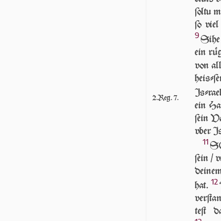
ſol­tu
ſo viel
9
Si­he
ein rü
von all
heiſ­ſ
Iſ­ra­e
2.Reg. 7.
ein Ha
ſein Va
vber Iſ­
11
SO
ſein / 
dei­nem
12
hat.
ver­ſta
teſt 