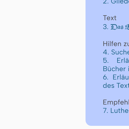
2. Glie
Text
3.
Das Er
Hilfen 
4. Such
5. Erl
Bücher 
6. Erlä
des Tex
Empfeh
7. Luth