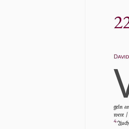
2
David
geln an
we­re 
4
Auch 