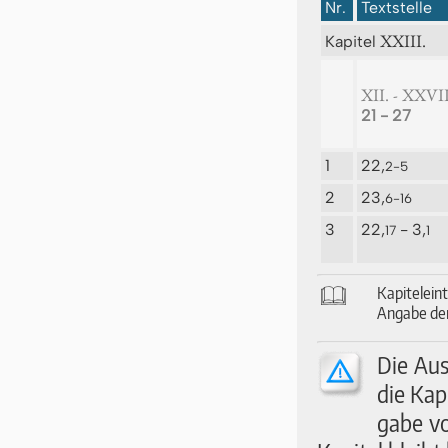
Nr.
Textstelle
XXIII.
Kapitel
XII. - XXVII
21 - 27
1
22,
2-5
2
23,
6-16
3
22,
- 3,
17
1
🕮
Ka­pi­tel­ei
An­ga­be der
Die Aus­
die Ka­p
ga­be v