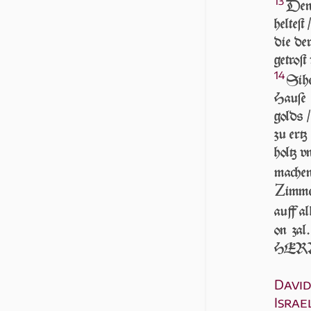
13
Denn
hel­teſ
die de
ge­troſ
14
Si­h
Hau­ſ
golds /
zu ertz
holtz v
ma­che
Z
im­me
auff al­
on zal
HERR w
David
Israe