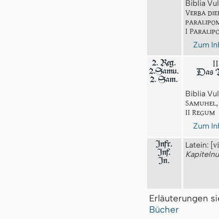
Biblia Vu
Verba di
paralipo
I Parali
Zum Inh
II
2. Reg.
2.Samu.
Das A
2. Sam.
Biblia Vu
Samuhel,
II Regum
Zum Inh
Infr.
Latein:
[v
Inf.
Kapiteln
In.
Erläuterungen s
Bücher