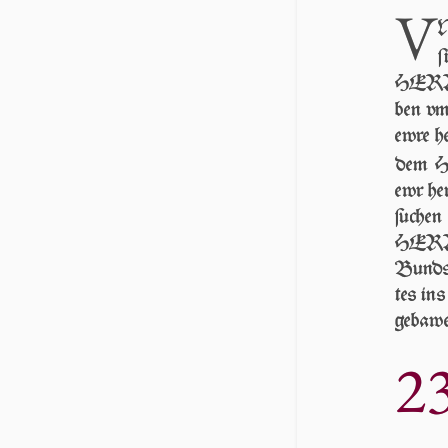
V
N
ſ
HERR e
ben vm
ew­re h
dem H
ewr he
ſu­che
HER­RN
Bunds 
tes in
ge­baw­
2