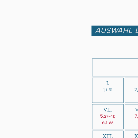
AUSWAHL D
I.
1,
2
1-51
VII.
V
5,
;
7
27-41
6,
1-66
XIII.
X