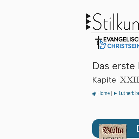
Das erste
XXII
Kapitel
◉ Home
|
► Lutherbibe