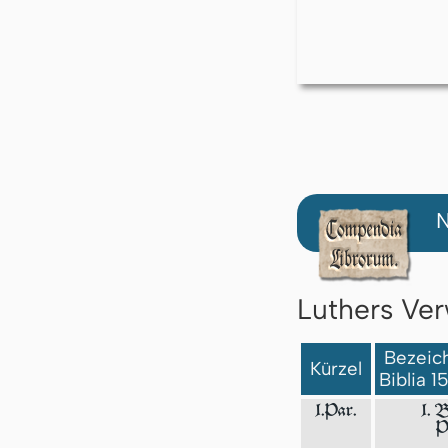
N
Luthers Ver
Bezeich
Kürzel
Biblia 1
1.Par.
1. 
P