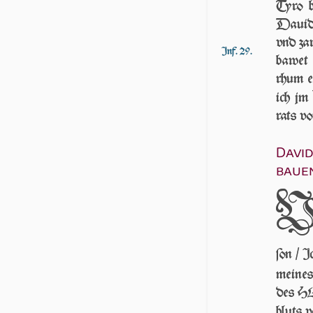
Ty­ro 
Da­uid
vnd za
Inf. 29.
baw­et
rhum e
ich j
rats vo
David
baue
ſon / 
mei­ne
des HE
bluts v