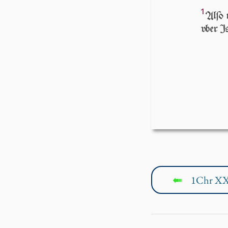
1
Al­ſo
vber Iſ
1Chr XX
↤