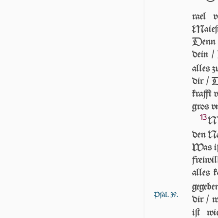
ra­el 
Maieſt
Denn a
dein /
alles 
dir / D
krafft 
gros v
13
NV
den Na
Was iſ
freiwil
alles 
gegebe
Pſal. 39.
dir / w
iſt w