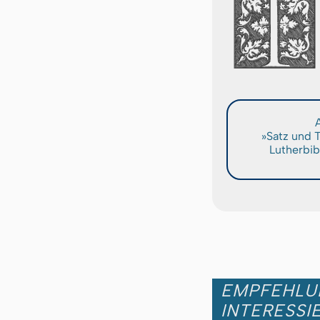
A
»Satz und 
Lutherbib
EMPFEHLUN
INTERESSI