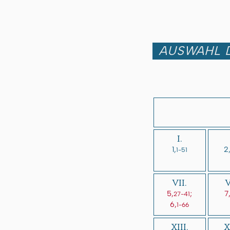
AUSWAHL D
I.
1,
2
1-51
VII.
V
5,
;
7
27-41
6,
1-66
XIII.
X