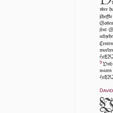
vber h
ſcheff­t
Got­tes
ſent G
achzehe
Centen
wurden
HER­RN
9
Vnd 
waren 
HER­R
Davi