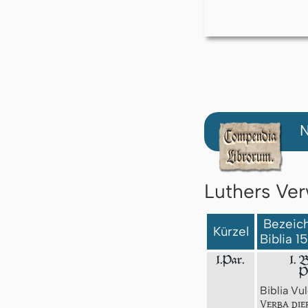
N
Luthers Ver
Bezeich
Kürzel
Biblia 1
1.Par.
1. 
P
Biblia Vul
Verba die