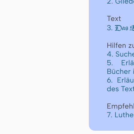
2. Glie
Text
3.
Das Er
Hilfen 
4. Such
5. Erl
Bücher 
6. Erlä
des Tex
Empfeh
7. Luth