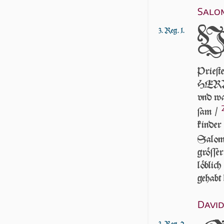
Sa­lo
3. Reg. 1.
Prie­ſ
HER­RN
vnd war
ſam /
kin­der
Sa­lo­
gröſſe
löblic
gehabt 
David