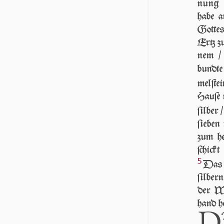
nung 
habe au
Got­te
Ertz zu
nem / g
bund­t
mel­ſte
Hau­ſe
ſilber 
ſieben 
zum he
ſchick
5
Das 
ſilbern
der Wer
hand 
D