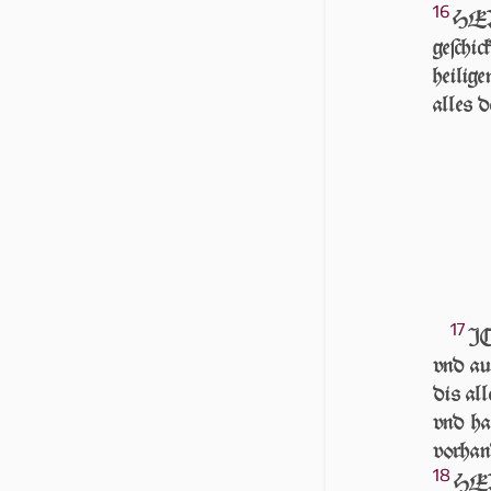
16
HERR
geſchi
heilig
alles d
17
IC
vnd auf
dis all
vnd hab
vorhan
18
HERR