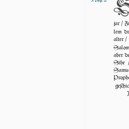
3. Reg. 2.
jar / Z
lem dr
alter /
Sa­lo­
aber de
Sihe /
Samuel
Prop
geſch