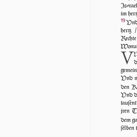
Iſ­ra­e
im her­
19
Vnd 
hertz
Recht
Wonunge
V
N
d
gemein
Vnd n
den K
Vnd des
tau­ſen
jren Tr
dem gan
ſel­be