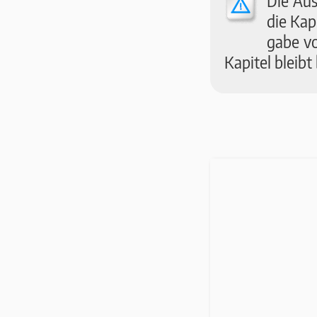
Die Aus­
die Ka­p
ga­be v
Ka­pi­tel bleib