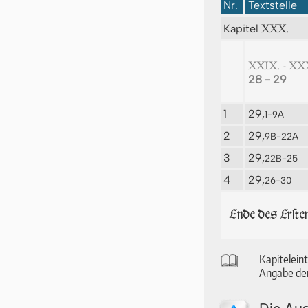
Nr.
Textstelle
XXX.
Kapitel
XXIX. - XX
28 - 29
1
29,
1-9A
2
29,
9B-22A
3
29,
22B-25
4
29,
26-30
Ende des Erſte
🕮
Ka­pi­tel­ei
An­ga­be der