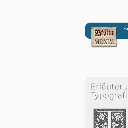
™
Erläuter
Typografi