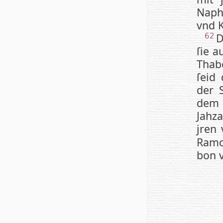
Naph­
vnd Ki
D
62
ſie a
Tha­b
ſeid 
der 
dem ſ
Jah­
jren 
Ra­mo
bon v