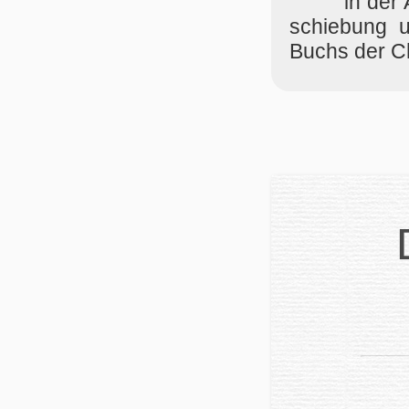
in der 
schie­bung u
Buchs der Ch