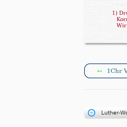
1) Dr
Kor
Wir
1Chr V
↤
Luther-W