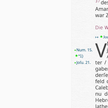
de
37
Amar
war Z
Die W
↦
Jos
V
Num. 15.
*1)
ter /
Joſu. 21.
gabe
der­ſ
feld
Caleb
nu de
Hebro
Ja­th