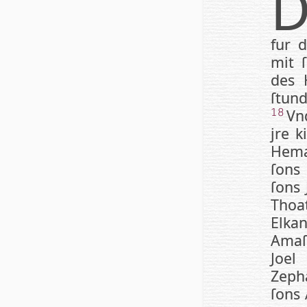
fur 
mit 
des 
ſtun­
Vnd
18
jre k
Hem
ſons
ſons 
Thoa
Elka
Amaſ
Joel
Zeph
ſons 