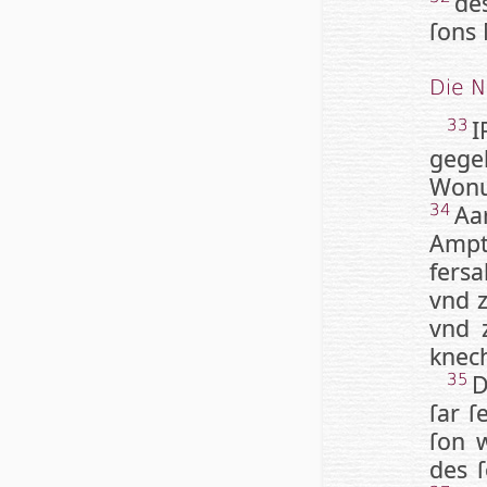
de
ſons 
Die 
I
33
gege
Won
Aa
34
Ampt 
fers­
vnd z
vnd z
knech
D
35
ſar ſ
ſon 
des ſ