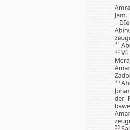
Am­ra
Jam.
DIe
Abih
zeug
Ab
31
Vſ
32
Mera
Amar
Zad
Ah
35
Joha
der P
baw­
Amar
zeug
Sa
39