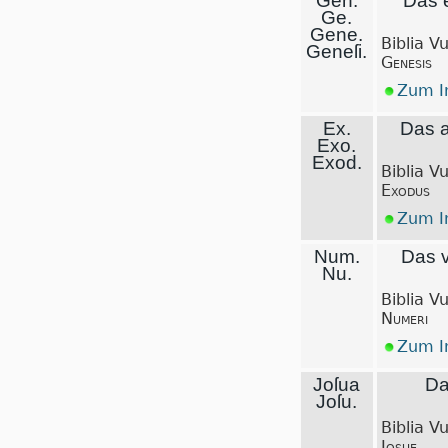
Gen.
Das 
Ge.
Gene.
Biblia V
Geneſi.
Genesis
Zum In
Ex.
Das a
Exo.
Exod.
Biblia V
Exodus
Zum In
Num.
Das v
Nu.
Biblia V
Numeri
Zum In
Joſua
Da
Joſu.
Biblia V
Iosue