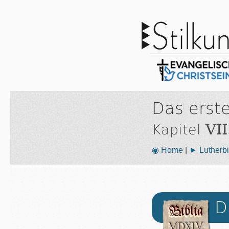
Das erst
VII
Kapitel
◉ Home
|
► Lutherbi
D