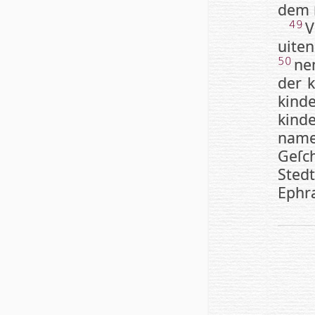
dem ſ
V
49
ui­te
ne
50
der k
kin­
kin­d
nam
Geſc
Sted
Ephr