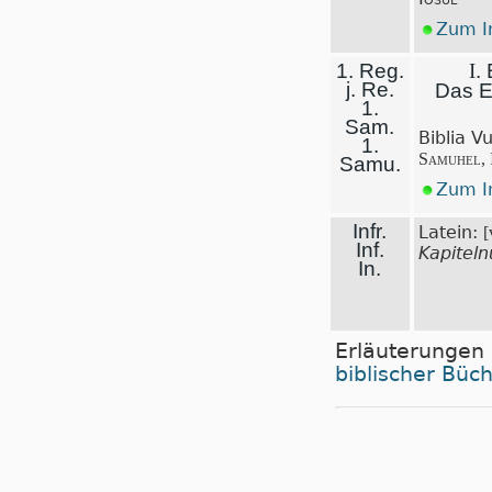
Zum In
1. Reg.
I
.
j. Re.
Das E
1.
Sam.
Biblia V
1.
Samuhel, 
Samu.
Zum In
Infr.
Latein:
[
Inf.
Kapitel
In.
Erläuterungen
biblischer Büc