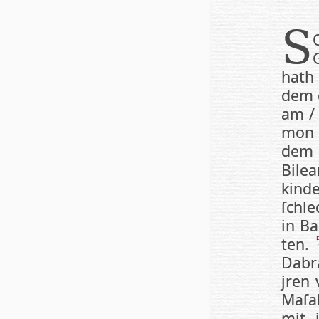
S
hath 
dem g
am / 
mon 
dem 
Bilea
kin­
ſchle
in Ba
ten.
Dabr
jren 
Maſa
mit j