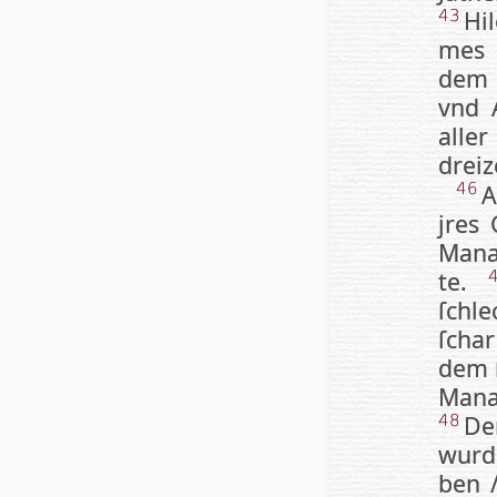
Hi
43
mes 
dem 
vnd A
aller
drei­z
A
46
jres 
Ma­na
te.
ſchl
ſchar
dem ſ
Ma­na
Den
48
wurd
ben 