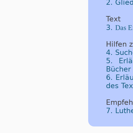
2. Glie
Text
3.
Das E
Hilfen 
4. Such
5. Erl
Bücher 
6. Erlä
des Tex
Empfeh
7. Luth