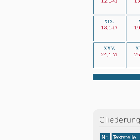
12,
13
1-41
XIX.
18,
19
1-17
XXV.
X
24,
25
1-31
Gliederung
Nr.
Textstelle