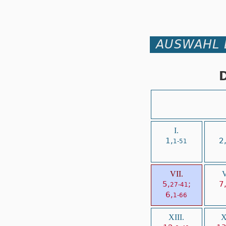
AUSWAHL 
D
I.
1,
2
1-51
VII.
V
5,
;
7
27-41
6,
1-66
XIII.
X