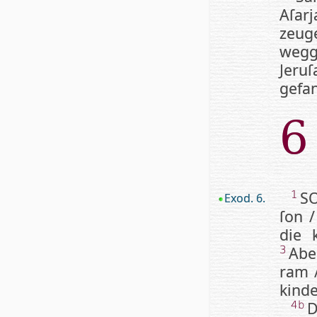
Aſar
zeug
wegg
Jeru
gefa
6
SO
1
Exod. 6.
ſon /
die k
Abe
3
ram /
kin­de
D
4b