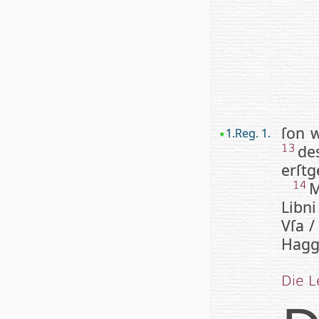
ſon 
1.Reg. 1.
d
13
erſtg
M
14
Libni
Vſa 
Haggi
Die L