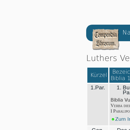
Na
Luthers Ve
Bezeic
Kürzel
Biblia 
1.Par.
1. Bu
Pa
Biblia V
Verba die
I Paralip
Zum In