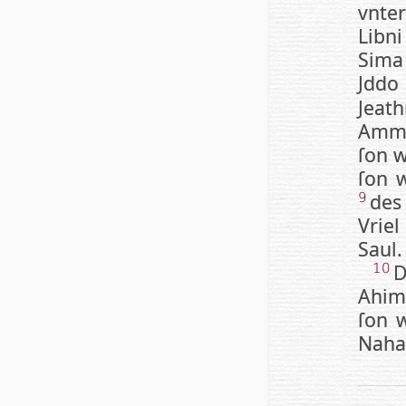
vn­t
Libni
Sima
Jddo
Jeat
Ammi
ſon w
ſon w
des
9
Vriel
Saul.
D
10
Ahi­
ſon w
Naha