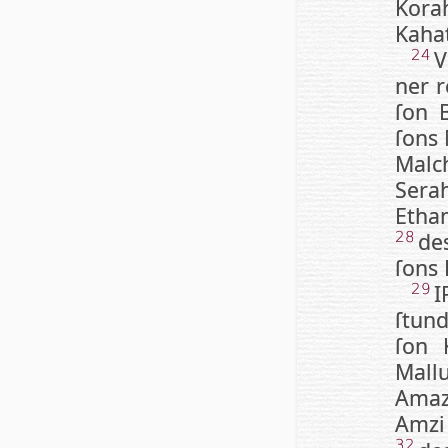
Kora
Kahat
V
24
ner r
ſon 
ſons 
Malc
Sera
Ethan
de
28
ſons 
I
29
ſtun­
ſon 
Mall
Amaz
Amzi 
32