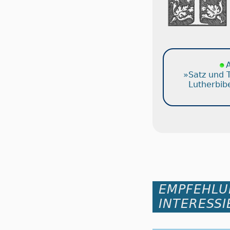
A
»Satz und 
Lutherbib
EMPFEHLU
INTERESSI