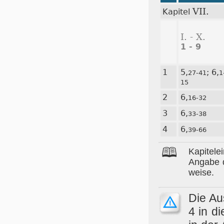
VII.
Kapitel
I. - X.
1 - 9
1
5,
; 6,
27-41
1
15
2
6,
16-32
3
6,
33-38
4
6,
39-66
🕮
Ka­pi­tel
An­ga­be 
wei­se.
Die Aus
4 in di