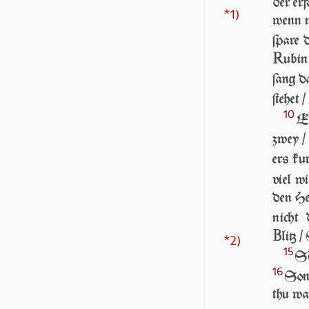
der er­f
*1)
wenn ma
ſpa­re 
R
u­bi
ſang d
ſte­het /
10
EI
zwey /
ers ku
viel wi
den Her
nicht 
B
litz 
*2)
15
ST
16
Son­
thu wa