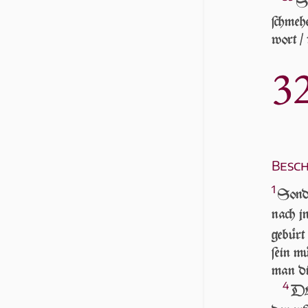
SC
ſchme­h
wort / 
3
Besch
1
Son­d
nach jne
ge­bürt 
ſein mü
man dic
4
DEr