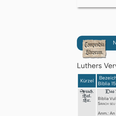
N
Luthers Ver
Bezeich
Kürzel
Biblia 1
Syrach.
Das B
Eccl.
Biblia Vul
Ecc.
Sirach seu
Anm.: An 