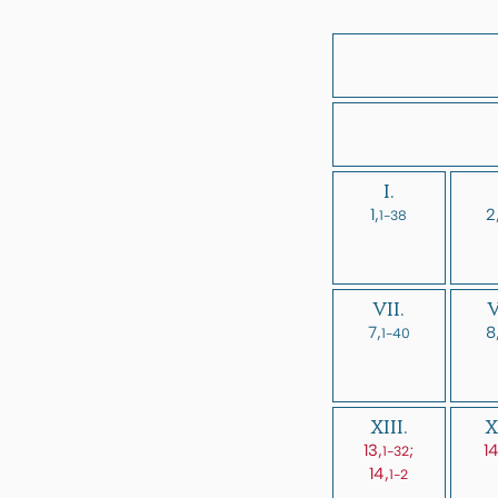
I.
1,
2
1-38
VII.
V
7,
8
1-40
XIII.
X
13,
;
14
1-32
14,
1-2