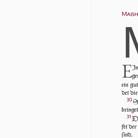
Maßh
E
In
ge
ein gu
det die
30
S
brin­ge
31
DI
fet der
ſind.