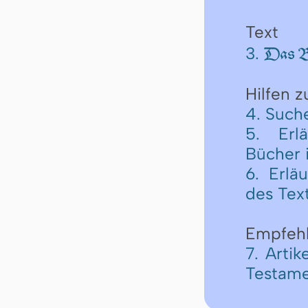
Text
3.
Das Bu
Hilfen 
4. Such
5. Erl
Bücher 
6. Erlä
des Tex
Empfeh
7. Arti
Testame