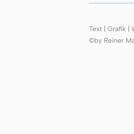
Text | Grafik 
©by Reiner Mak