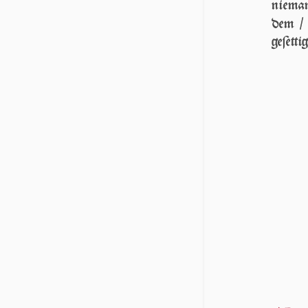
nie­m
dem / 
geſet­ti­