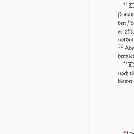
32
DE
ſo man 
ben / d
er Men
not­du
36
A
be
hertz­le
37
D
noch tö
blew­et
39