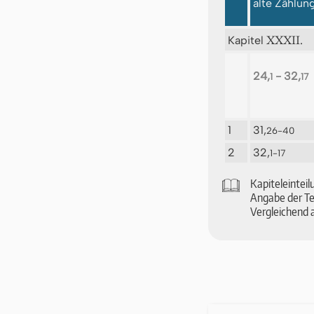
alte Zählun
XXXII.
Kapitel
24,
- 32,
1
17
1
31,
26-40
2
32,
1-17
🕮
Ka­pi­tel­ein­te
An­ga­be der Tex
Vergleichend 