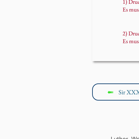
1) Druc
Es mus
2) Druc
Es mus
Sir XXX
↤
Luther-Wo