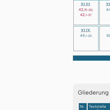
XLIII.
XL
42,
;
44
15-26
42,
1-37
XLIX.
49,
5
1-20
Gliederung
Nr.
Textstelle