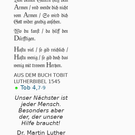
Von deinen Gütern hilff dem
A
rmen / vnd wende dich nicht
A
vom
rmen / So wird dich
Gott wider gnedig anſehen.
Wo du kanſt / da hilff den
D
ürfftigen.
H
aſtu viel / ſo gib reichlich /
H
aſtu wenig / ſo gib doch das
H
wenig mit trewem
ertzen.
AUS DEM BUCH TOBIT
LUTHERBIBEL 1545
Tob 4,
7-9
Unser Nächster ist
jeder Mensch.
Besonders aber
der, der unsere
Hilfe braucht!
Dr. Martin Luther