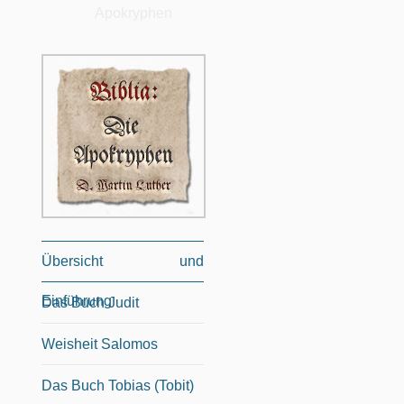
Apokryphen
Übersicht und
Einführung
Das Buch Judit
Weisheit Salomos
Das Buch Tobias (Tobit)