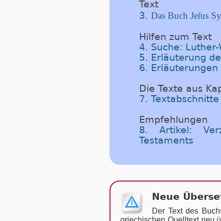
Text
3.
Das Buch Jeſus Sy
Hilfen zum Text
4. Suche: Luther
5. Erläuterung d
6. Erläuterungen
Die Texte aus Kap
7. Textabschnitte
Empfehlungen
8. Artikel: Ve
Testaments
Neue Überset
Der Text des Buch
grie­chi­schen Quell­text neu ü