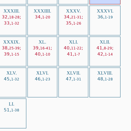
XXXIII.
XXXIIII.
XXXV.
XXXVI.
32,
;
34,
34,
;
36,
18-28
1-20
21-31
1-19
33,
35,
1-32
1-26
XXXIX.
XL.
XLI.
XLII.
38,
;
39,
;
40,
;
41,
;
25-39
16-41
11-22
8-29
39,
40,
41,
42,
1-15
1-10
1-7
1-14
XLV.
XLVI.
XLVII.
XLVIII.
45,
46,
47,
48,
1-32
1-23
1-31
1-28
LI.
51,
1-38