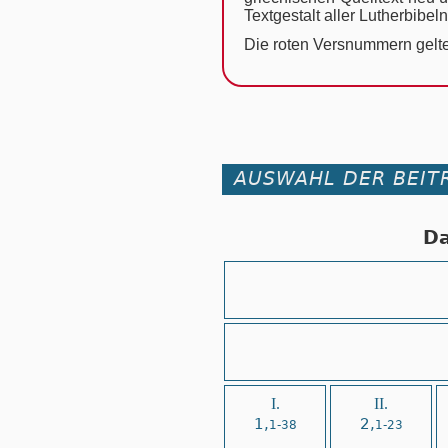
Text­ge­stalt al­ler Luther­bi­be
Die roten Vers­num­mern gel­te
AUSWAHL DER BEIT
Da
I.
II.
1,
2,
1-38
1-23