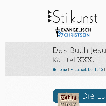
Das Buch Jesu
XXX.
Kapitel
◉ Home
|
► Lutherbibel 1545
|
Die Lu