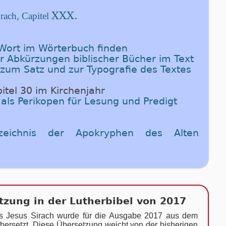
XXX.
rach, Capitel
-Wort im Wörterbuch finden
er Abkürzungen biblischer Bücher im Text
 zum Satz und zur Typografie des Textes
itel 30 im Kirchenjahr
 als Perikopen für Lesung und Predigt
rzeichnis der Apokryphen des Alten
zung in der Lutherbibel von 2017
s Jesus Sirach wurde für die Aus­ga­be 2017 aus dem
ber­setzt. Die­se Über­se­tzung weicht von der bis­he­ri­gen