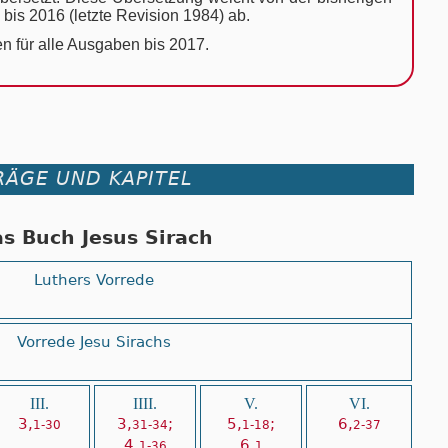
ln bis 2016 (letz­te Re­vi­si­on 1984) ab.
n für alle Aus­ga­ben bis 2017.
RÄGE UND KAPITEL
s Buch Jesus Sirach
Luthers Vorrede
Vorrede Jesu Sirachs
III.
IIII.
V.
VI.
3,
3,
;
5,
;
6,
1-30
31-34
1-18
2-37
4,
6,
1-36
1