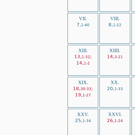
VII.
VIII.
7,
8,
1-40
1-22
XIII.
XIIII.
13,
;
14,
1-32
3-21
14,
1-2
XIX.
XX.
18,
;
20,
30-33
1-33
19,
1-27
XXV.
XXVI.
25,
26,
1-34
1-24