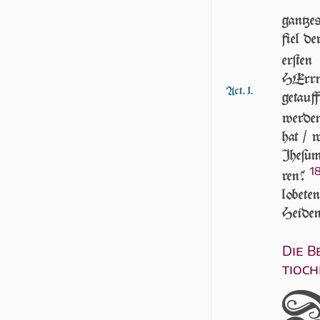
gantz
fiel de
er­ſte
HErrn 
Act. 1.
getauff
wer­d
hat / 
Jhe­ſu
1
ren?
lobete
Hei­de
Die B
ti­o­ch