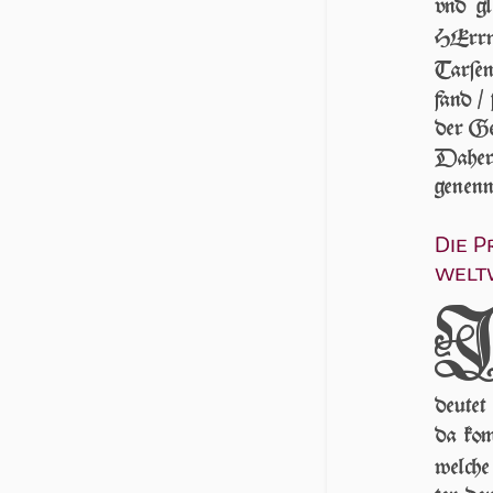
vnd g
HErrn
Tarſen
fand /
der Ge­
Daher 
genenn
Die P
weltw
deutet
da ko­
welche 