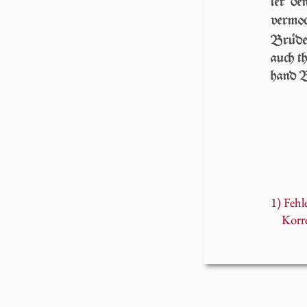
ter de
vermo
Brüder
auch th
hand B
1) Fehl
Korr