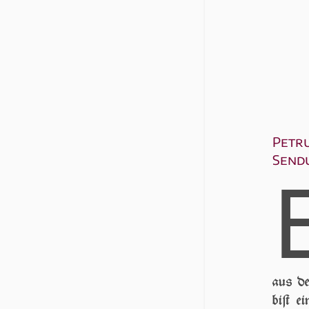
Petru
Sendu
aus de
biſt e