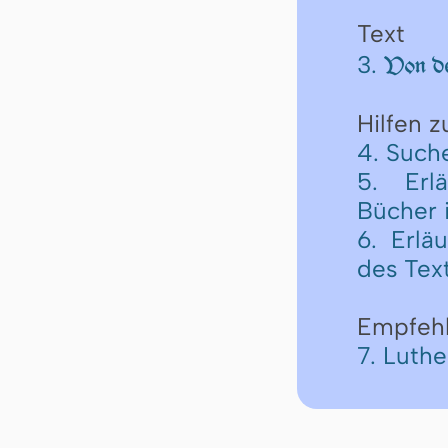
Text
3.
Von de
Hilfen 
4. Such
5. Erl
Bücher 
6. Erlä
des Tex
Empfeh
7. Luth