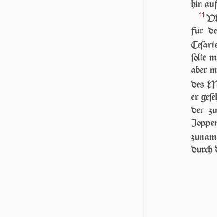
hin auf
11
VN
fur de
Ceſari
ſolte 
aber mi
des M
er ge­ſ
der zu
Joppe
zunam
durch d