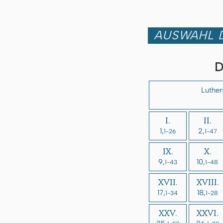
AUSWAHL D
D
Luther
I.
II.
1,
2,
1-26
1-47
IX.
X.
9,
10,
1-43
1-48
XVII.
XVIII.
17,
18,
1-34
1-28
XXV.
XXVI.