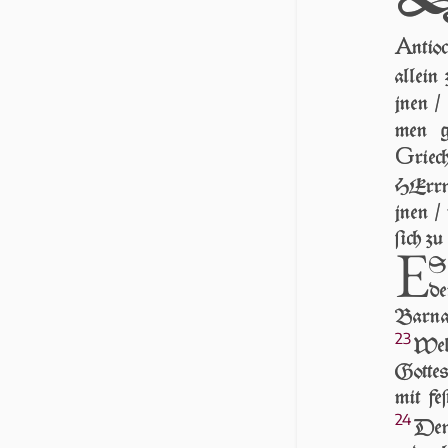
A
ntio
allein
jnen /
men 
G
riec
HErrn 
jnen / 
ſich z
E
S 
de
Barnab
23
Welc
Got­tes
mit fe
24
Denn