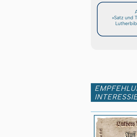
A
»Satz und 
Lutherbib
EMPFEHLUN
INTERESSI