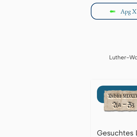
Apg X
↤
Luther-Wo
Gesuchtes 