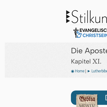
Die Apost
XI.
Kapitel
◉ Home
|
► Lutherbibe