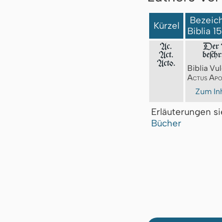
Bezeich
Kürzel
Biblia 1
Ac.
Der A
Act.
beſch
Acto.
Biblia Vul
Actus Apo
Zum Inh
Erläuterungen s
Bücher