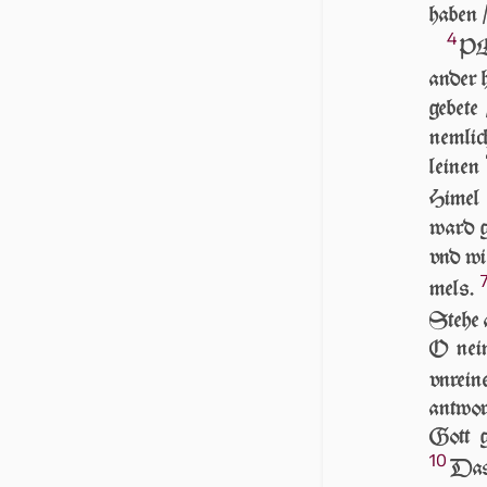
haben /
4
PEt
an­der 
gebete
nem­li
leinen
Hi­mel
ward ge
vnd w
mels.
Stehe a
O nein
vnrein
ant­wo
Gott g
10
Das 