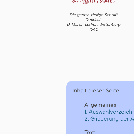
Die gantze Heilige Schrifft
Deudsch
D. Martin Luther, Wittenberg
1545
Inhalt dieser Seite
Allgemeines
1. Auswahlverzeichn
2. Gliederung der 
Text