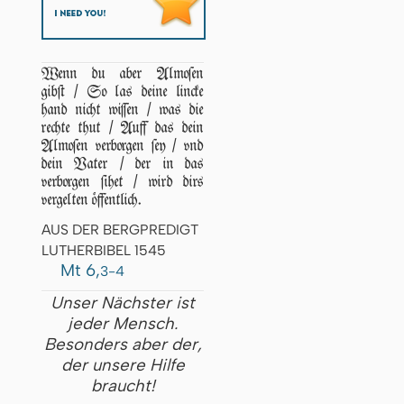
Wenn du aber Almoſen
gibſt / So las deine lincke
hand nicht wiſſen / was die
rechte thut / Auff das dein
Almoſen verborgen ſey / vnd
dein Vater / der in das
verborgen ſihet / wird dirs
vergelten öffentlich.
AUS DER BERGPREDIGT
LUTHERBIBEL 1545
Mt 6,
3-4
Unser Nächster ist
jeder Mensch.
Besonders aber der,
der unsere Hilfe
braucht!