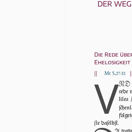
DER WEG 
Die Rede übe
Ehelosigkeit
||
Mt 5,
|
V
27-32
ND e
rede v
li­le
ſchen
fol­ge
ſie da­ſelbſt.
A tratt