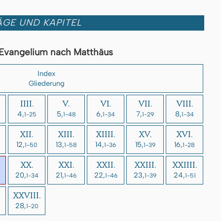
GE UND KAPITEL
Evangelium nach Matthäus
Index
Gliederung
IIII.
V.
VI.
VII.
VIII.
4,
5,
6,
7,
8,
1-25
1-48
1-34
1-29
1-34
XII.
XIII.
XIIII.
XV.
XVI.
12,
13,
14,
15,
16,
1-50
1-58
1-36
1-39
1-28
XX.
XXI.
XXII.
XXIII.
XXIIII.
20,
21,
22,
23,
24,
1-34
1-46
1-46
1-39
1-51
XXVIII.
28,
1-20