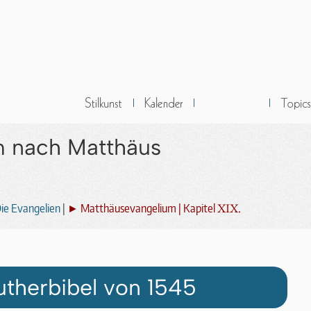
m nach Matthäus
XIX.
ie Evangelien
|
► Matthäusevangelium | Kapitel
utherbibel von 1545