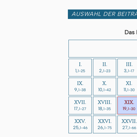
AUSWAHL DER BEITRÄ
Das 
I.
II.
III.
1,
2,
3,
1-25
1-23
1-17
IX.
X.
XI.
9,
10,
11,
1-38
1-42
1-30
XVII.
XVIII.
XIX.
17,
18,
19,
1-27
1-35
1-30
XXV.
XXVI.
XXVII.
25,
26,
27,
1-46
1-75
1-66