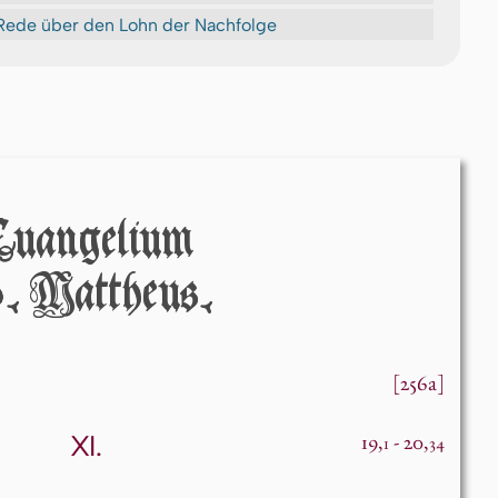
Rede über den Lohn der Nachfolge
Euangelium
. Mattheus.
[256a]
XI.
19,
- 20,
1
34