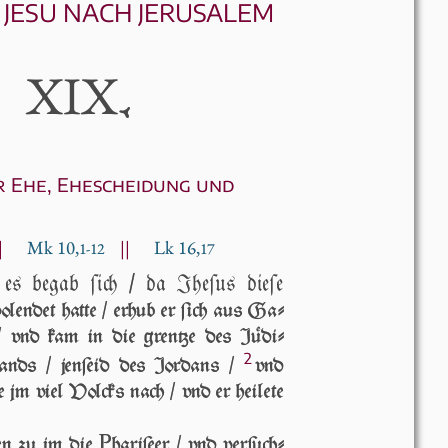
JESU NACH JERUSALEM
XIX
.
r Ehe, Ehescheidung und
|
Mk 10,
||
Lk 16,
1-12
17
s begab ſich / da Jhe­ſus die­ſe
ol­en­det hatte / er­hub er ſich aus Ga­
a / vnd kam in die gren­tze des Jü­di­
2
­lands / jen­ſeid des Jor­dans /
vnd
­te jm viel Volcks nach / vnd er hei­le­te
P
en zu jm die
ha­ri­ſe­er / vnd ver­ſuch­