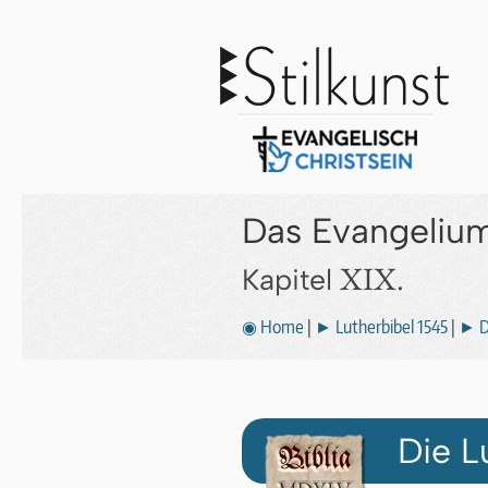
Das Evangeliu
XIX.
Kapitel
◉ Home
|
► Lutherbibel 1545
|
► D
Die L