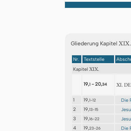
XIX.
Gliederung Kapitel
Nr.
Textstelle
Abschn
XIX.
Kapitel
19,
- 20,
XI. D
1
34
1
19,
Die 
1-12
2
19,
Jesu
13-15
3
19,
Jesu
16-22
4
19,
Die 
23-26