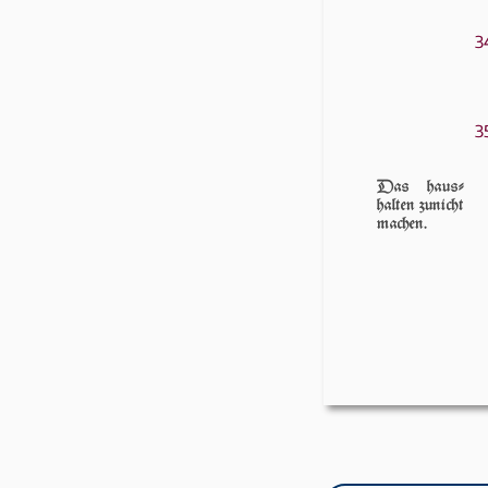
3
3
Das haus­
hal­ten zu­nicht
ma­chen.