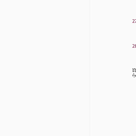
2
2
W
He