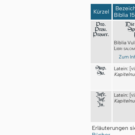
Bezeich
Kürzel
Biblia 1
Pro.
Die
Prou.
Spr
Prouer.
Biblia Vul
Libri salo
Zum Inh
Sup.
Latein:
[v
Su.
Kapiteln
Infr.
Latein:
[vi
Inf.
Kapiteln
In.
Erläuterungen s
Bücher