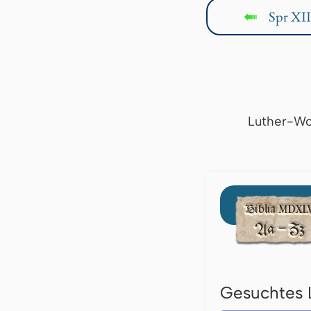
Spr XII
↤
Luther-Wo
Gesuchtes 