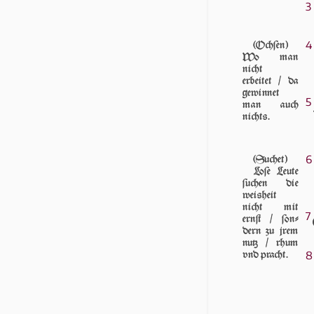
3
4
(Ochſen)
Wo man
nicht
erbeitet / da
gewinnet
5
man auch
nichts.
6
(Suchet)
Loſe Leu­te
ſu­chen die
weis­heit
nicht mit
7
ernſt / ſon­
dern zu jrem
nutz / rhum
8
vnd pracht.