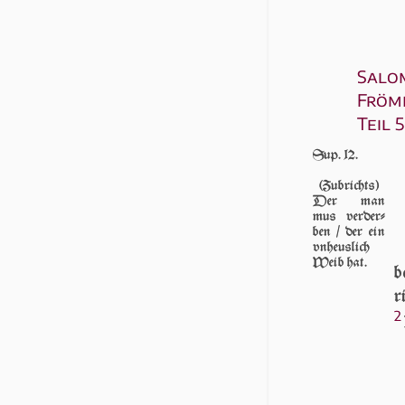
Salo
Fröm
Teil 5
Sup. 12.
(Zubrichts)
Der man
mus ver­der­
ben / der ein
vnheuslich
Weib hat.
b
r
2