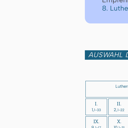
8. Luth
AUSWAHL D
Luther
I.
II.
1,
2,
1-33
1-22
IX.
X.
9,
10,
1-17
1-31