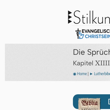
Die Sprüc
XIIII
Kapitel
◉ Home
|
► Lutherbibe