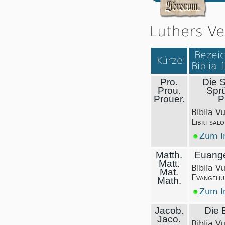
Luthers Ve
Bezeic
Kürzel
Biblia 
Pro.
Die 
Prou.
Spr
Prouer.
P
Biblia V
Libri sal
Zum In
Matth.
Euange
Matt.
Biblia V
Mat.
Evangeli
Math.
Zum In
Jacob.
Die E
Jaco.
Biblia V