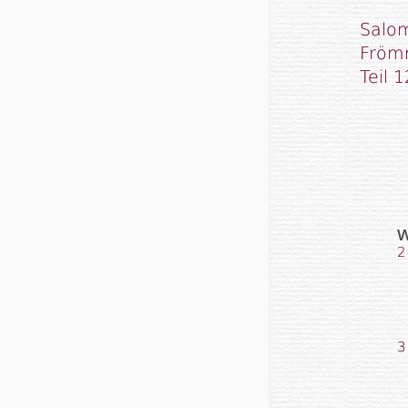
Salom
Fröm
Teil 1
w
2
3