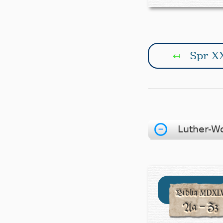
Spr X
↤
Luther-W