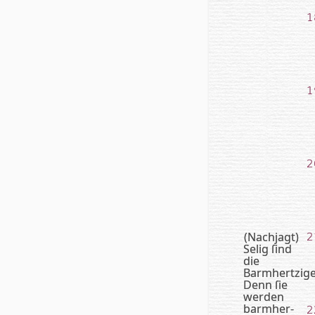
1
1
2
(Nachjagt)
2
Selig ſind
die
Barmhertzige
Denn ſie
wer­den
barm­her­
2