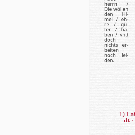
herrn /
Die wöl­len
den Hi­
mel / eh­
re / gü­
ter / ha­
ben / vnd
doch
nichts er­
bei­ten
noch lei­
den.
1) La
dt.: