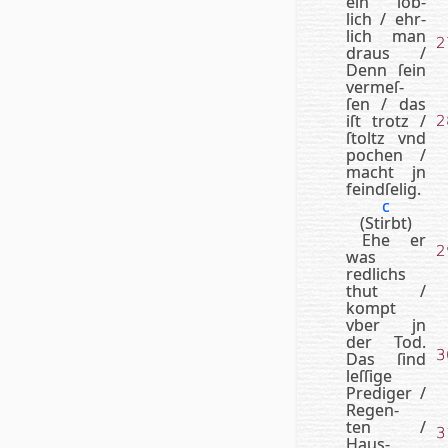
ein löb­
lich / ehr­
lich man
2
draus /
Denn ſein
ver­meſ­
ſen / das
iſt trotz /
2
ſtoltz vnd
po­ch­en /
macht jn
feind­ſe­lig.
c
(Stirbt)
Ehe er
2
was
redlichs
thut /
kompt
vber jn
der Tod.
3
Das ſind
leſſige
Pre­di­ger /
Re­gen­
ten /
3
Haus­