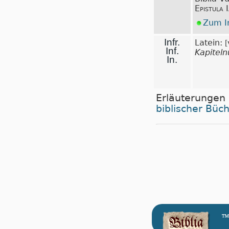
Epistula 
Zum In
Infr.
Latein:
[
Inf.
Kapitel
In.
Erläuterungen
biblischer Büc
™