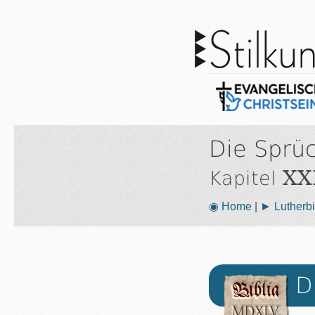
Die Sprü
XXI
Kapitel
◉ Home
|
► Lutherbi
D