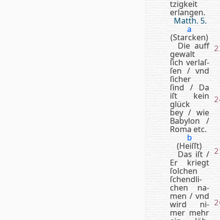
tzig­keit
erlangen.
Matth. 5.
a
(Starcken)
Die auff
2
ge­walt
ſich ve­rlaſ­
ſen / vnd
ſi­ch­er
ſind / Da
iſt kein
2
glück
bey / wie
Ba­by­lon /
Ro­ma etc.
b
(Heiſſt)
2
Das iſt /
Er kriegt
ſol­chen
ſchend­li­
chen na­
men / vnd
2
wird ni­
mer mehr