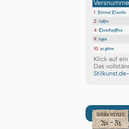
Versnummer
1:
Kleinot Dauids
2:
HErr
4:
Tranckopffers
9:
ligen
10:
zu geben
Klick auf ei
Das vollstän
Stilkunst.de