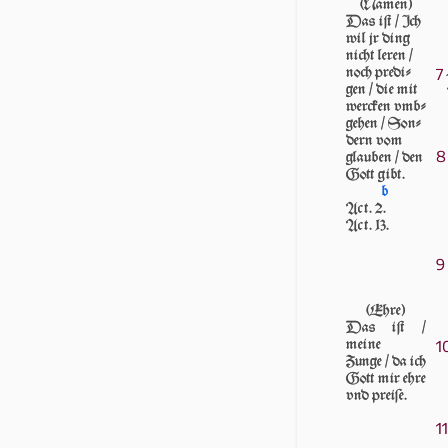
(Namen)
Das iſt / Ich
wil jr ding
nicht le­ren /
noch pre­di­
7
gen / die mit
werck­en vmb­
ge­hen / Son­
dern vom
8
glau­ben / den
Gott gibt.
b
Act. 2.
Act. 13.
9
(Ehre)
Das iſt /
1
mei­ne
Zunge / da ich
Gott mir ehre
vnd preiſe.
11