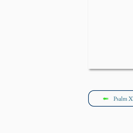
Psalm X
↤