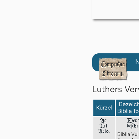
N
Luthers Ver
Bezeich
Kürzel
Biblia 1
Ac.
Der A
Act.
beſch
Acto.
Biblia Vul