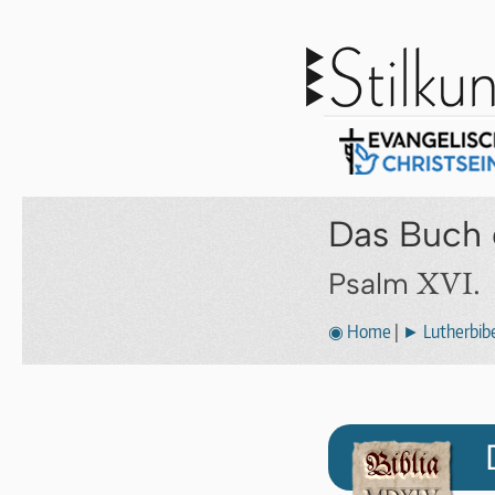
Das Buch 
XVI.
Psalm
◉ Home
|
► Lutherbibe