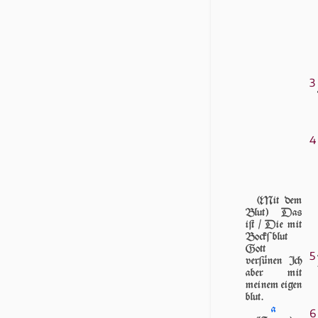
3
4
(Mit dem
Blut) Das
iſt / Die mit
Bockſblut
Gott
5
verſünen Ich
aber mit
meinem eigen
blut.
a
6