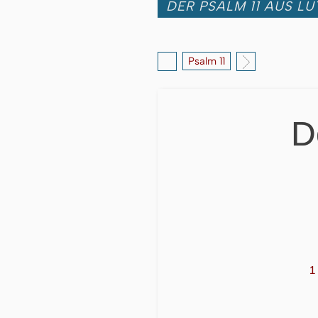
DER PSALM 11 AUS LU
Psalm 11
D
1