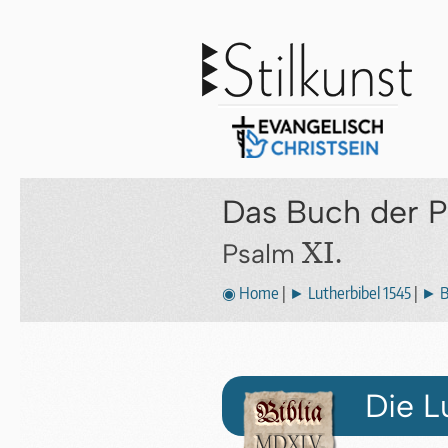
Das Buch der 
XI.
Psalm
◉ Home
|
► Lutherbibel 1545
|
► B
Die L