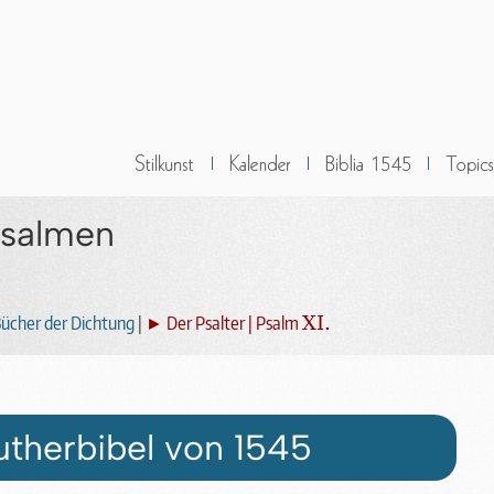
Psalmen
ücher der Dichtung
|
► Der Psalter | Psalm
XI.
utherbibel von 1545