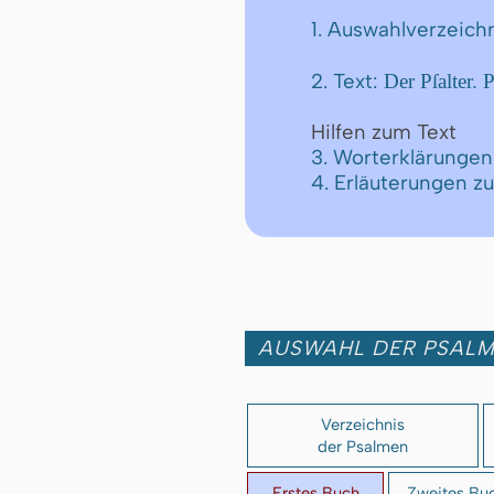
1. Auswahlverzeich
2. Text:
Der Pſalter.
Hilfen zum Text
3. Worterklärungen
4. Erläuterungen z
AUSWAHL DER PSAL
Verzeichnis
der Psalmen
Erstes Buch
Zweites Bu