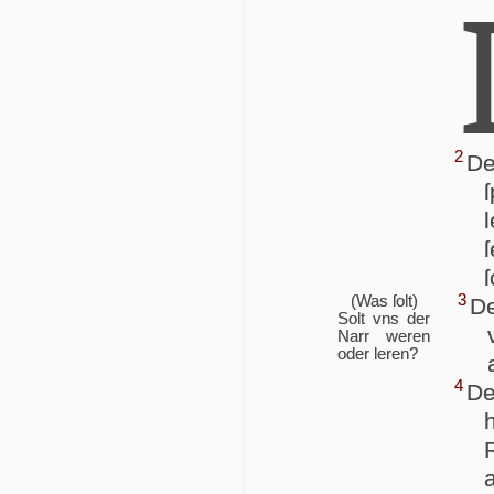
2
D
3
(Was ſolt)
D
Solt vns der
Narr we­ren
oder leren?
4
D
R