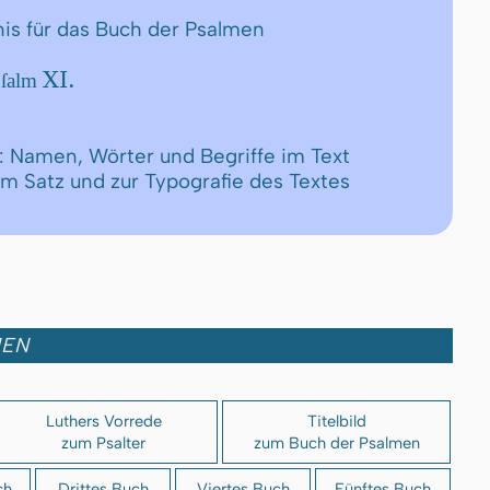
nis für das Buch der Psalmen
XI.
 Pſalm
: Namen, Wörter und Begriffe im Text
um Satz und zur Typografie des Textes
MEN
Luthers Vorrede
Titelbild
zum Psalter
zum Buch der Psalmen
ch
Drittes Buch
Viertes Buch
Fünftes Buch