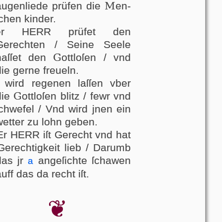
M
augenliede prüfen die
en­
chen kin­der.
er HERR prüfet den
Gerechten / Seine Seele
G
haſſet den
ott­lo­ſen / vnd
ie ger­ne freueln.
 wird regenen laſ­ſen vber
G
die
ott­lo­ſen blitz / fewr vnd
ſchwefel / Vnd wird jnen ein
wetter zu lohn geben.
r HERR iſt Gerecht vnd hat
Gerechtigkeit lieb / Da­r­umb
das jr
angeſichte ſchaw­en
a
uff das da recht iſt.
❦