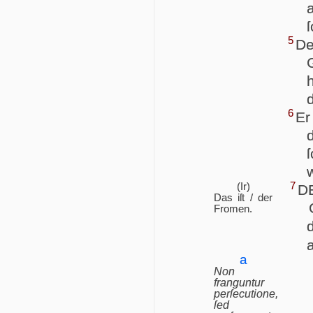
ſ
5
D
d
6
Er
7
(Ir)
DE
Das iſt / der
Fromen.
a
a
Non
franguntur
perſecutione,
ſed