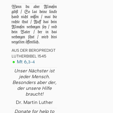
Wenn du aber Almoſen
gibſt / So las deine lincke
hand nicht wiſſen / was die
rechte thut / Auff das dein
Almoſen verborgen ſey / vnd
dein Vater / der in das
verborgen ſihet / wird dirs
vergelten öffentlich.
AUS DER BERGPREDIGT
LUTHERBIBEL 1545
Mt 6,
3-4
Unser Nächster ist
jeder Mensch.
Besonders aber der,
der unsere Hilfe
braucht!
Dr. Martin Luther
Donate for help to