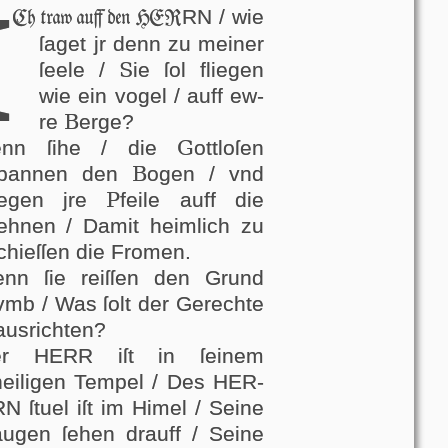
I
RN / wie
Ch traw auff den HER
ſa­get jr denn zu meiner
S
ſeele /
ie ſol fliegen
wie ein vogel / auff ew­
B
re
erge?
G
enn ſi­he / die
ott­lo­ſen
B
ſpannen den
ogen / vnd
P
legen jre
fei­le auff die
ſehnen / Damit heimlich zu
ſchieſſen die Fromen.
enn ſie reiſſen den Grund
vmb / Was ſolt der Gerechte
ausrichten?
er HERR iſt in ſei­nem
heiligen Tempel / Des HER­
N ſtuel iſt im Hi­mel / Seine
augen ſe­hen drauff / Seine