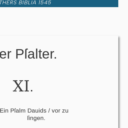
THERS BIBLIA 1545
er Pſalter.
XI
.
Ein Pſalm Dauids / vor zu
ſingen.