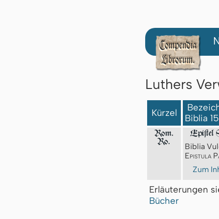
N
Luthers Ver
Bezeich
Kürzel
Biblia 1
Rom.
Epiſtel 
Ro.
Biblia Vul
Epistula P
Zum Inh
Erläuterungen s
Bücher