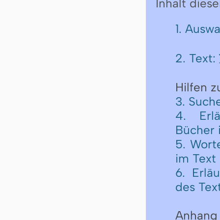
Inhalt diese
1. Ausw
2. Text:
Hilfen 
3. Such
4. Erl
Bücher 
5. Wort
im Text
6. Erlä
des Tex
Anhang