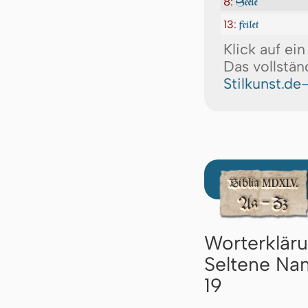
8:
Seele
13:
feilet
Klick auf ei
Das vollstän
Stilkunst.de
Worterklär
Seltene Nam
19