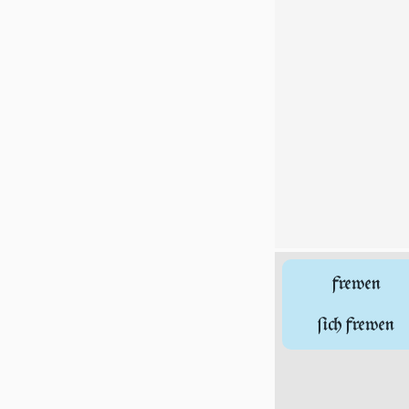
frewen
ſich frewen