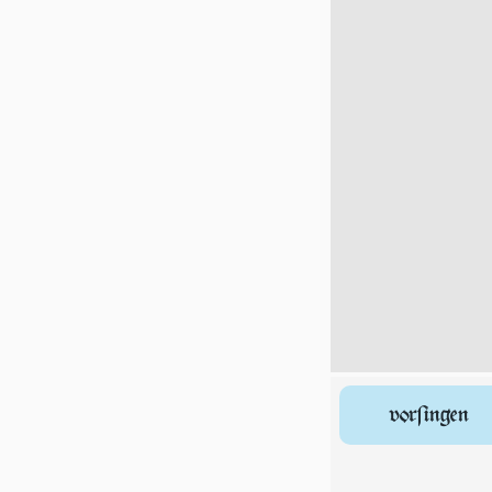
vorſingen