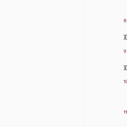
8
D
9
D
1
11