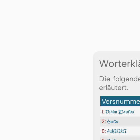
Worterkl
Die folgend
erläutert.
Versnummer
1:
Pſalm Dauids
2:
Hende
8:
HERRN