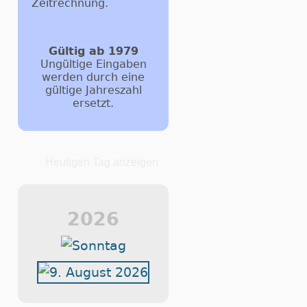
Zeitrechnung.
Gültig ab 1979
Ungültige Eingaben
werden durch eine
gültige Jahreszahl
ersetzt.
Heutigen Tag anzeigen
2026