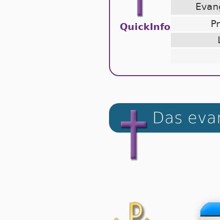
Eva
P
QuickInfo
Das evan