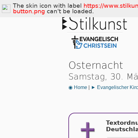
The skin icon with label
https://www.stilku
button.png
can't be loaded.
Osternacht
Samstag, 30. Mä
◉ Home
|
► Evangelischer Kir
Textordn
Deutschl