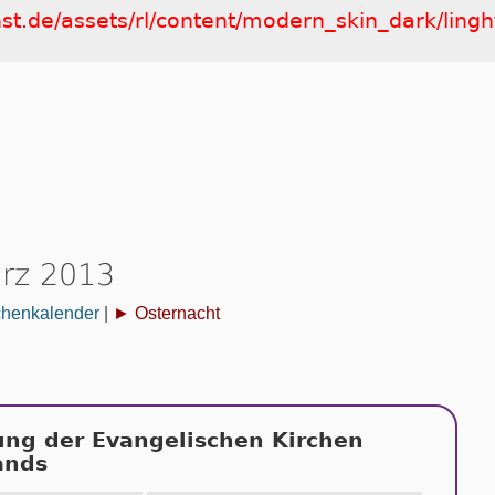
nst.de/assets/rl/content/modern_skin_dark/lingh
rz 2013
chenkalender
|
► Osternacht
ung der Evangelischen Kirchen
ands