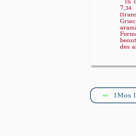
In 
7,
b
34
(tra
Grie
aram
Form
benu
des a
1Mos I
↤