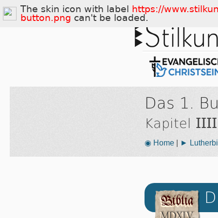
The skin icon with label
https://www.stilku
button.png
can't be loaded.
Das 1. B
IIII
Kapitel
◉ Home
|
► Lutherbi
D