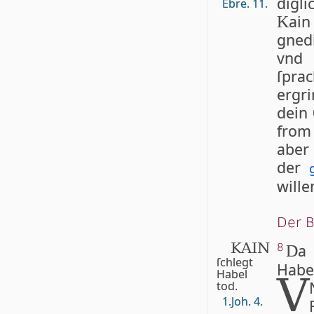
digli
Ebre. 11.
ai
K
gned
vnd 
ſpra
ergri
dein
from
aber 
der
wille
Der 
KAIN
8
D
ſchlegt
Habe
Ha­bel
V
tod.
1.Joh. 4.