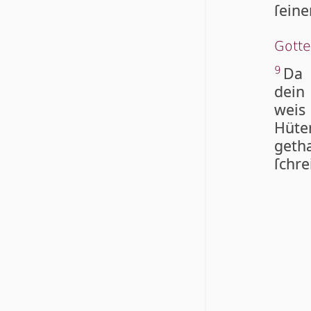
ſei­n
Got­t
Da 
9
dein
weis
Hüte
ge­t
ſchre