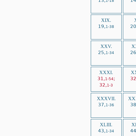
13,
14
1-18
XIX.
19,
20
1-38
XXV.
X
25,
26
1-34
XXXI.
XX
31,
;
32
1-54
32,
1-3
XXXVII.
XXX
37,
38
1-36
XLIII.
XL
43,
44
1-34