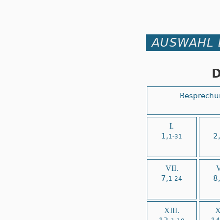
AUSWAHL 
D
Besprechu
I.
1,
2
1-31
VII.
V
7,
8
1-24
XIII.
X