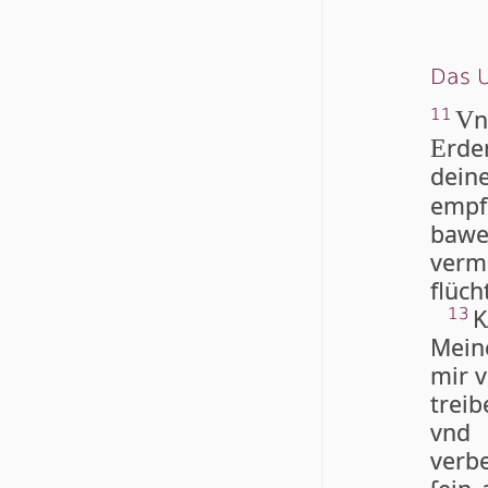
Das U
n
11
V
rde
E
dein
emp
bawe
verm
flüch
K
13
Mein
mir 
trei
vnd 
verbe