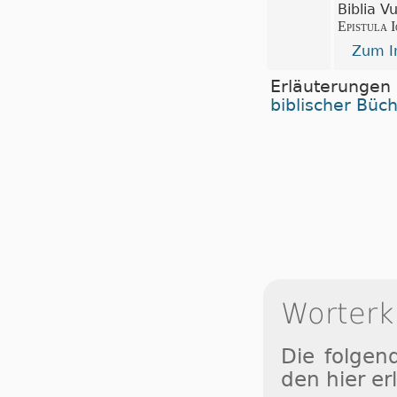
Biblia V
Epistula I
Zum In
Erläuterungen
biblischer Büc
Worterk
Die folgen
den hier erl