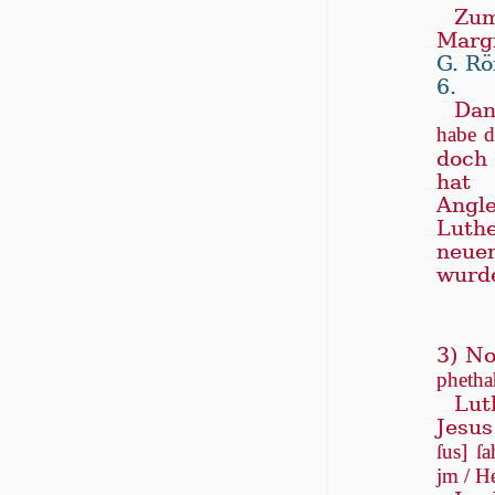
Zum
Margi
G. Rö
6.
Dan
habe 
doch 
hat
Angl
Luth
neue
wurd
3) No
phe­tha
Lut
Jesu
ſus] ſa
jm / He