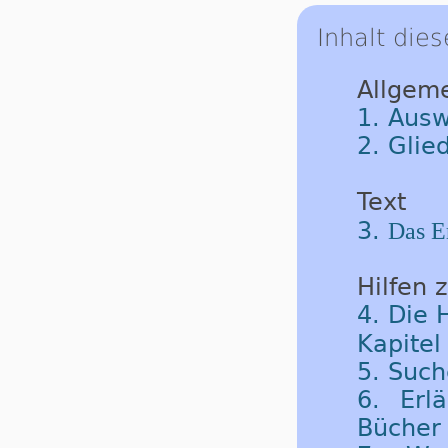
Inhalt dies
Allgem
1. Ausw
2. Glie
Text
3.
Das E
Hilfen 
4. Die 
Kapite
5. Such
6. Erl
Bücher 