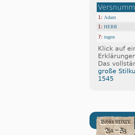
Versnumme
1:
Adam
1:
HERR
7:
rugen
Klick auf e
Erklärungen
Das vollstä
große Stilk
1545