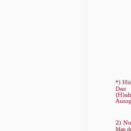
*) Hi
Das 
(H)a
Aussp
2) No
Man de