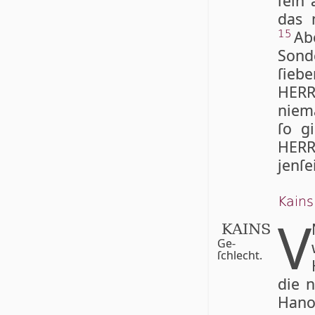
ſein
das 
Ab
15
Son­
ſieb
HERR
niem
ſo g
HER­
jenſ
Kain
V
KAINS
Ge­
ſchlecht.
die 
Hano