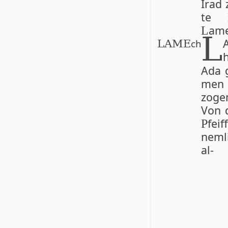
Irad 
te
ame
L
L
ch
LAME
Ada 
men 
zoge
Von 
feif
P
nem­l
al-