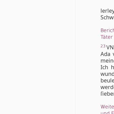
lerl
Schw
Beric
Täte
VN
23
Ada 
mein
Ich 
wund
beul
wer­
ſiebe
Weite
und 