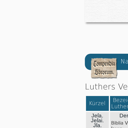
Na
Luthers Ve
Bezei
Kürzel
Luther
Jeſa.
Der
Jeſai.
Biblia 
Jſa.