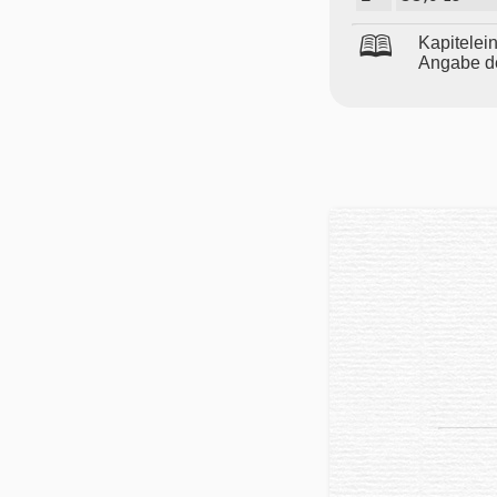
🕮
Ka­pi­tel­e
An­ga­be de