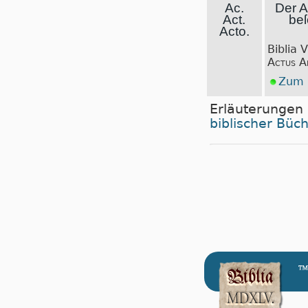
Ac.
Der A
Act.
beſ
Acto.
Biblia 
Actus A
Zum I
Erläuterungen
biblischer Büc
™