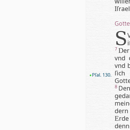
wille
Iſ­ra­
Got­t
S
e
7
D
vnd
vnd b
ſich
Pſal. 130.
Gotte
Den
8
geda
mein
dern 
rde
E
denn