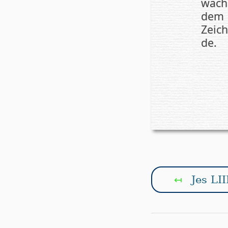
wach
dem 
Zei­c
de.
Jes LII
↤