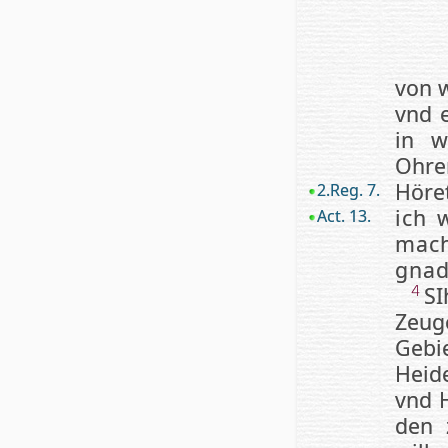
von w
vnd e
in w
Ohre
Höret
2.Reg. 7.
ich 
Act. 13.
mach
gnad
SI
4
Zeug
Gebie
Hei­d
vnd H
den 