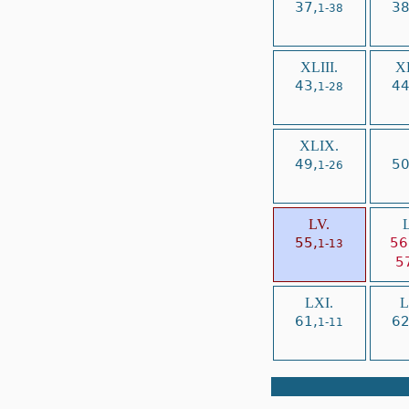
37,
38
1-38
XLIII.
XL
43,
44
1-28
XLIX.
49,
50
1-26
LV.
L
55,
56
1-13
5
LXI.
L
61,
62
1-11