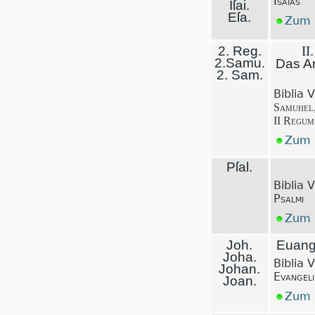
Isaias
Iſai.
Eſa.
Zum I
2. Reg.
II
2.Samu.
Das A
2. Sam.
Biblia 
Samuhel
II Regum
Zum I
Pſal.
Biblia 
Psalmi
Zum I
Joh.
Euang
Joha.
Biblia 
Johan.
Evangel
Joan.
Zum I