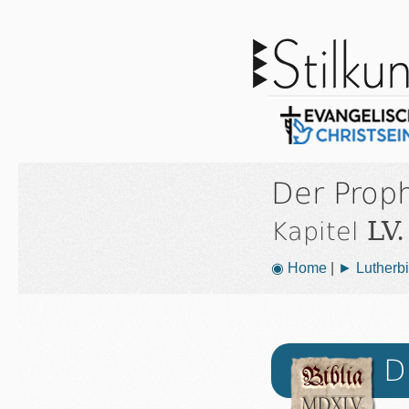
Der Proph
LV.
Kapitel
◉ Home
|
► Lutherbi
D