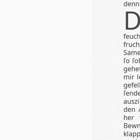
denn
feuc
fruc
Samen
ſo ſ
ge­he
mir l
gefel
ſen­
ausz
den 
her 
Bewm
klap