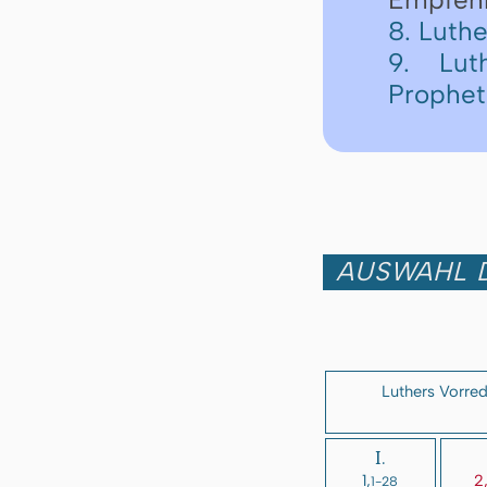
8. Luth
9. Lut
Prophe
AUSWAHL D
Luthers Vorre
I.
1,
2
1-28