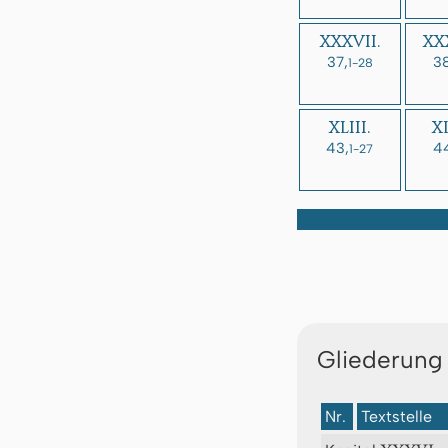
XXXVII.
XXX
37,
38
1-28
XLIII.
XL
43,
4
1-27
Gliederung
Nr.
Textstelle