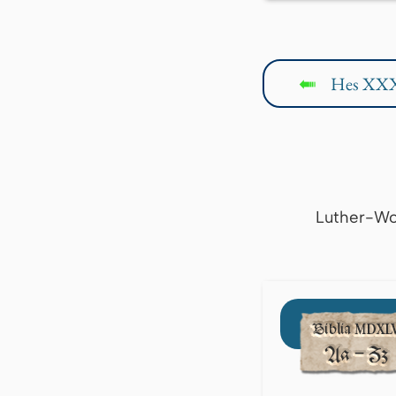
Hes XX
↤
Luther-Wo