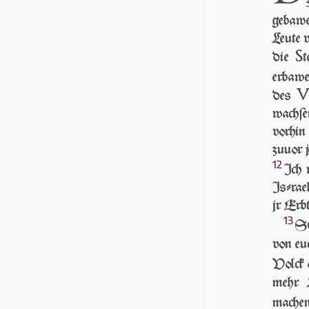
gebawe
Leu­te 
S
die
t
erbawe
des
wachſen
vorhin
zu­uor 
12
Ich 
Iſ­ra­e
jr Erbt
13
SO
von euc
Volck
mehr 
mache