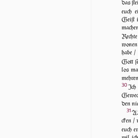
das ſt
euch e
Geiſt 
machen
Rechte
wonen 
habe /
Gott ſ
los ma
mehren
30
Ich
Ge­wec
den ni
31
AL
cken /
euch e
wil ic