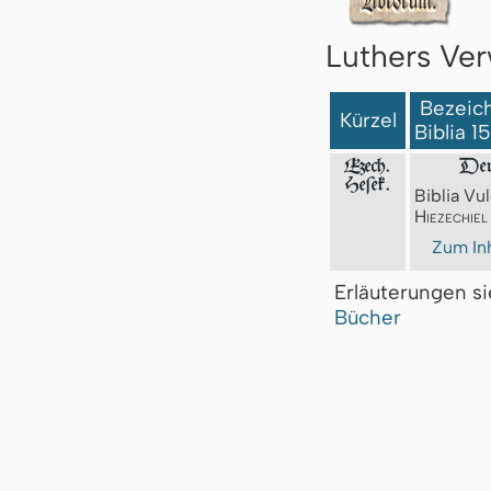
Luthers Ver
Bezeich
Kürzel
Biblia 1
Ezech.
Der 
Heſek.
Biblia Vul
Hiezechiel
Zum Inh
Erläuterungen s
Bücher