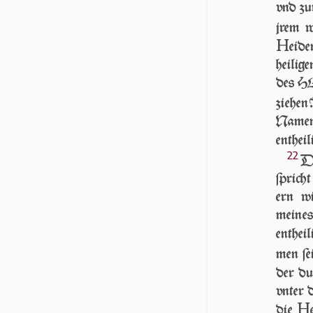
vnd zur
jrem w
H
ei­d
heilig
des HE
ziehe
Namen
entheil
22
DA
ſprich
ern wi
meine
entheil
men ſe
der du
vn­ter 
H
die