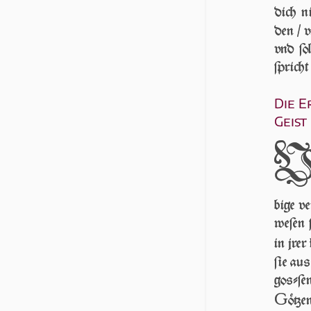
dich n
den / v
vnd ſo
ſpric
Die E
Geist
bi­ge v
we­ſen 
in jrer
ſie au
goſ­ſen
G
ö­tze