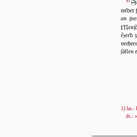
37
SO
wi­der 
an jne
Men­ſ
Herd zu
verhee
ſollen
1) lat.:
dt.: 