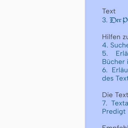
Text
3.
Der Pro
Hilfen 
4. Such
5. Erl
Bücher 
6. Erlä
des Tex
Die Text
7. Text
Predigt
Empfeh