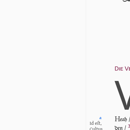
Die V
H
a
eah 
Id eſt,
den /
Cultus