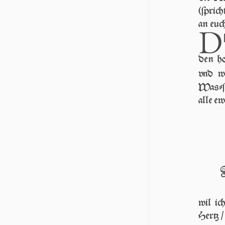
(ſpri
an euch
D
den ho
vnd w
Waſ­ſe
alle ew
wil ic
Hertz 