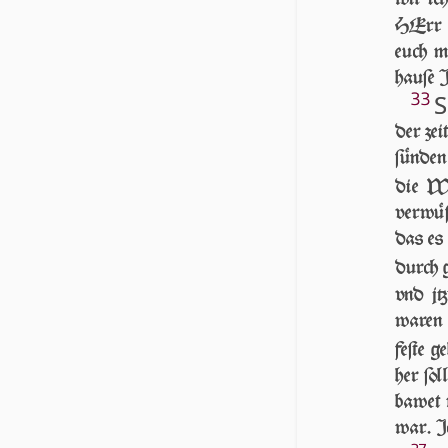
HErr 
euch m
hau­ſe 
33
S
der zei
ſünden
die Wü
ver­wü­
das es 
durch 
vnd jt
waren 
feſte 
her ſo
baw­et 
war. I