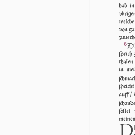
hab in
vbrig
welche
von gan
zuuerh
6
DA
ſprich
thalen
in mei
ſchma
ſprich
auff /
ſchan­d
ſollet
meinem 
D