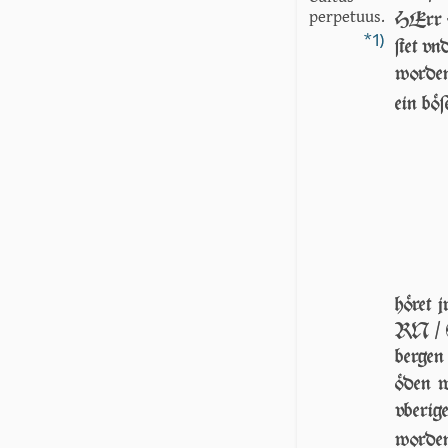
perpetuus.
HErr H
*1)
ſtet vn
wor­de
ein bö­
höret 
RN / 
bergen
öden w
vberi
wor­de