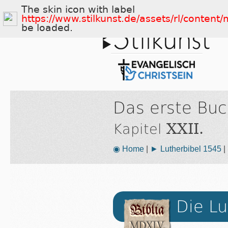
The skin icon with label
https://www.stilkunst.de/assets/rl/conten
be loaded.
Das erste Buc
XXII.
Kapitel
◉ Home
|
► Lutherbibel 1545
|
Die Lu