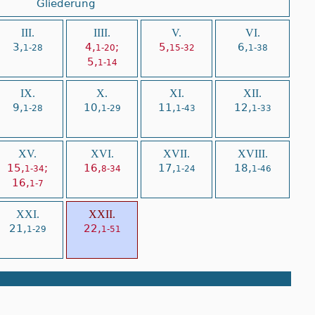
Gliederung
III.
IIII.
V.
VI.
3,
4,
;
5,
6,
1-28
1-20
15-32
1-38
5,
1-14
IX.
X.
XI.
XII.
9,
10,
11,
12,
1-28
1-29
1-43
1-33
XV.
XVI.
XVII.
XVIII.
15,
;
16,
17,
18,
1-34
8-34
1-24
1-46
16,
1-7
XXI.
XXII.
21,
22,
1-29
1-51