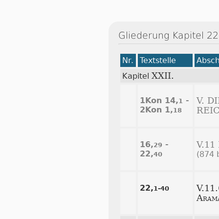
Gliederung Kapitel 22
Nr.
Textstelle
Absch
XXII.
Kapitel
1Kon 14,
-
V. 
1
2Kon 1,
REI
18
16,
-
V.11
29
22,
(874 b
40
22,
V.11
1-40
Aram