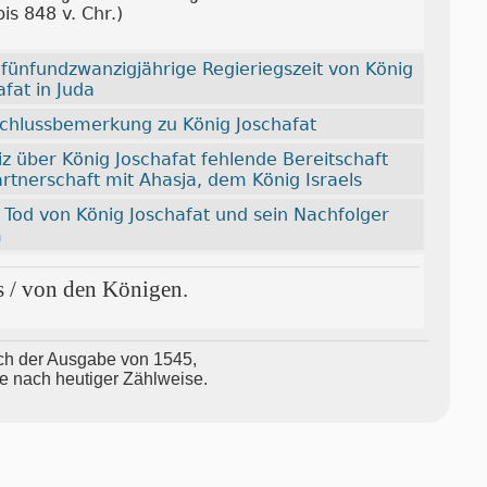
is 848 v. Chr.)
 fünfundzwanzigjährige Regieriegszeit von König
afat in Juda
chlussbemerkung zu König Joschafat
iz über König Joschafat fehlende Bereitschaft
artnerschaft mit Ahasja, dem König Israels
 Tod von König Joschafat und sein Nachfolger
m
s / von den Königen.
 nach der Aus­ga­be von 1545,
le nach heu­ti­ger Zähl­wei­se.