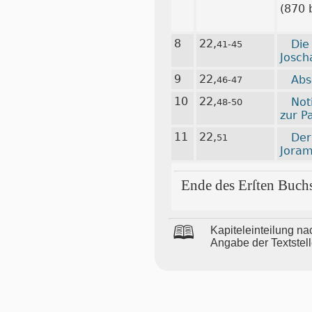
(870 b
8
22,
Die
41-45
Josch
9
22,
Abs
46-47
10
22,
Not
48-50
zur P
11
22,
Der
51
Jora
Ende des Erſten Buch
🕮
Ka­pi­tel­ein­tei­lung
An­ga­be der Text­stel­