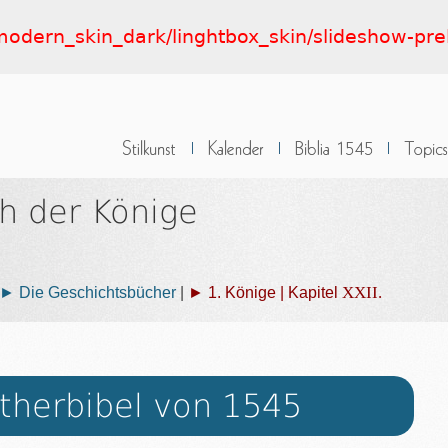
t/modern_skin_dark/linghtbox_skin/slideshow-pr
h der Könige
XXII.
► Die Geschichtsbücher
|
► 1. Könige | Kapitel
therbibel von 1545