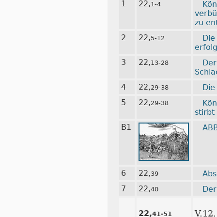
1
22,
Kön
1-4
verbü
zu en
2
22,
Die
5-12
erfol
3
22,
Der
13-28
Schla
4
22,
Die
29-38
5
22,
Kön
29-38
stirb
B1
ABB
6
22,
Abs
39
7
22,
Der
40
22,
V.12
41-51