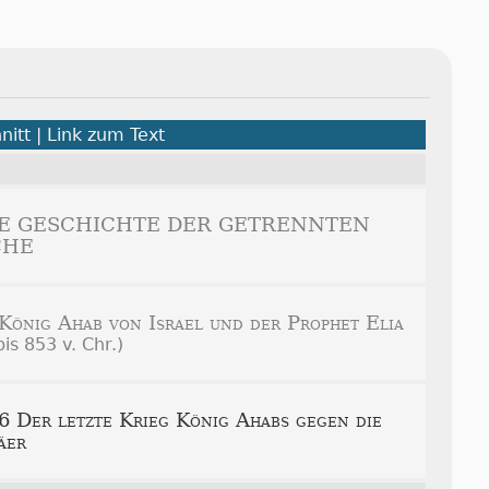
nitt | Link zum Text
DIE GESCHICHTE DER GETRENNTEN
CHE
König Ahab von Israel und der Prophet Elia
is 853 v. Chr.)
.6
Der letzte Krieg König Ahabs gegen die
äer