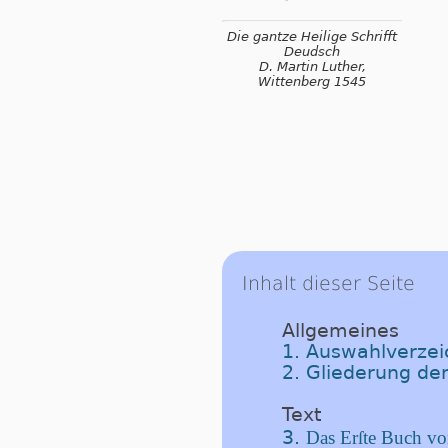
Die gantze Heilige Schrifft
Deudsch
D. Martin Luther,
Wittenberg 1545
Inhalt dieser Seite
Allgemeines
1. Auswahlverzeic
2. Gliederung der
Text
3.
Das Erſte Buch vo