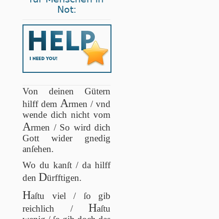
Not:
Von deinen Gütern
A
hilff dem
rmen / vnd
wende dich nicht vom
A
rmen / So wird dich
Gott wider gnedig
anſehen.
Wo du kanſt / da hilff
D
den
ürfftigen.
H
aſtu viel / ſo gib
H
reichlich /
aſtu