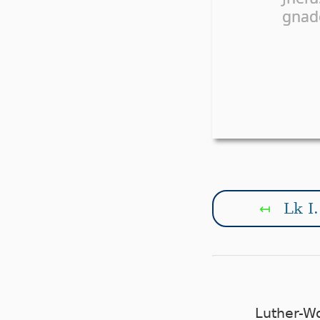
gna­d
Lk I.
↤
Luther-W