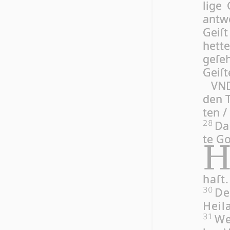
li­ge
ant­
Geiſt
het­t
ge­ſe
Gei­ſ
VND
den T
ten /
Da 
28
te Go
haſt.
De
30
Hei­l
We
31