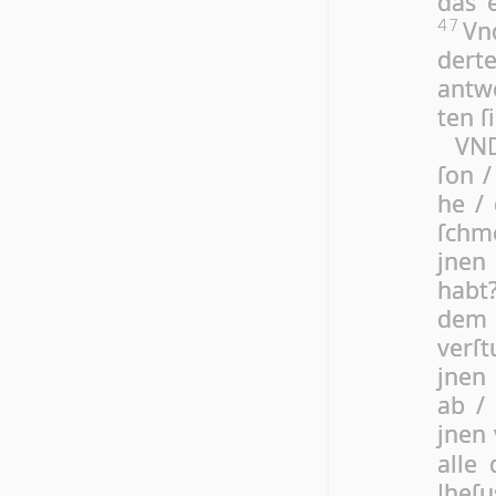
das e
Vnd
47
der­t
ant­w
ten ſi
VND
ſon /
he / 
ſchme
jnen
habt?
dem /
ver­ſ
jnen 
ab /
jnen 
al­le
Jhe­ſ