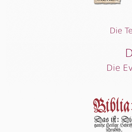
Die T
D
Die E