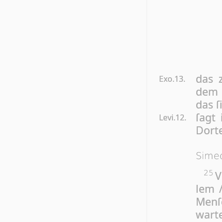
das z
Exo.13.
dem H
das ſ
ſagt 
Levi.12.
Dor­t
Sime
V
25
lem /
Menſc
war­t