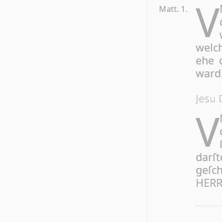
V
Matt. 1.
wel­c
ehe d
ward
Jesu 
V
dar­ſ
ge­ſc
HER­R