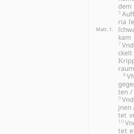
dem H
Auff
5
ria ſ
ſchwa
Matt. 1.
kam d
Vnd 
7
ckelt
rip
K
raum
VN
8
ge­g
ten /
Vnd
9
jnen 
tet 
Vn
10
tet e