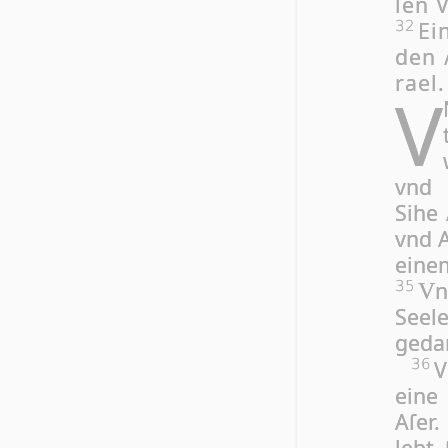
len V
Ei
32
den 
ra­el.
V
vnd 
Sihe 
vnd Au
ei­ne
n
35
V
See­l
ge­da
V
36
ei­ne
Aſer.
lebt 