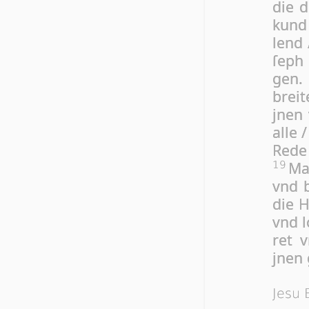
die d
kund
lend 
ſeph 
gen
brei­
jnen 
al­le
Re­de
Ma­
19
vnd b
die H
vnd l
ret v
jnen 
Jesu