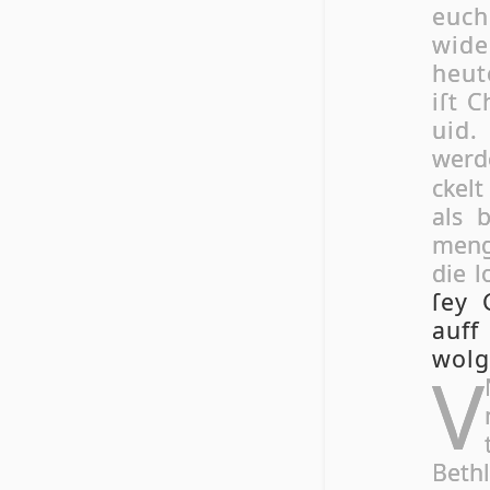
euch 
wi­de
heu­
iſt C
uid
wer­d
ckelt
als 
men­g
die l
ſey 
auff
wol­g
V
Beth­