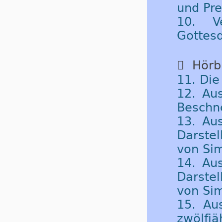
und Pre
10. V
Gottes

Hörbu
11. Die
12. Aus
Beschn
13. Aus
Darste
von Sim
14. Aus
Darste
von Si
15. Au
zwölfjä