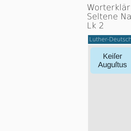
Worterklä
Seltene Na
Lk 2
Luther-Deutsc
Keiſer
Auguſtus