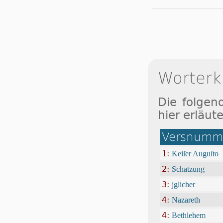
Worterk
Die folgen
hier erläute
Versnumme
1:
Keiſer Auguſto
2:
Schatzung
3:
jglicher
4:
Nazareth
4:
Bethlehem