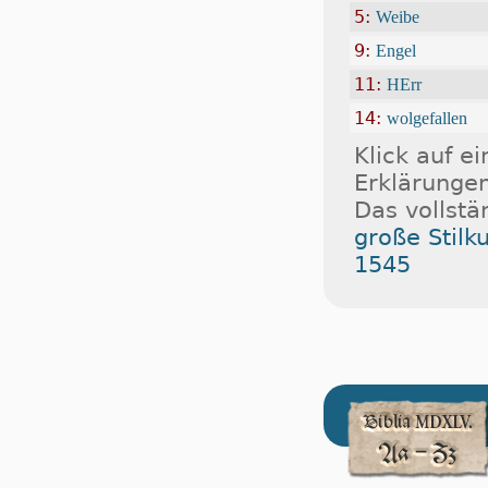
5:
Weibe
9:
Engel
11:
HErr
14:
wolgefallen
Klick auf e
Erklärungen
Das vollstä
große Stilk
1545