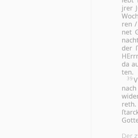
jrer 
Wo­ch
ren /
net G
nach
der ſ
HErrn
da au
ten.
V
39
nach 
wi­de
reth
ſtarc
Got­t
Der z