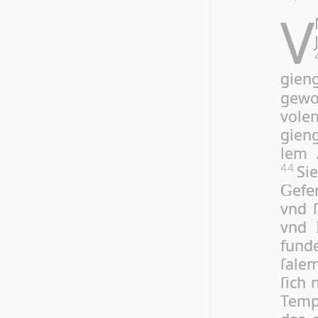
V
gien­
ge­wo
vol­e
gien­
lem /
Sie
44
e­f
G
vnd ſ
vnd
fun­d
ſa­le
ſich 
Tem­p