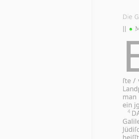
Die G
||
M
ſte /
Land­
man g
ein jg
DA
4
Ga­li
Jü­di
heiſſ