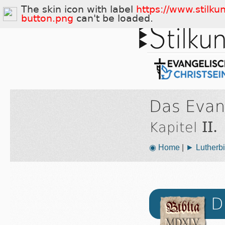
The skin icon with label
https://www.stilku
button.png
can't be loaded.
Das Evan
II.
Kapitel
◉ Home
|
► Lutherbi
D