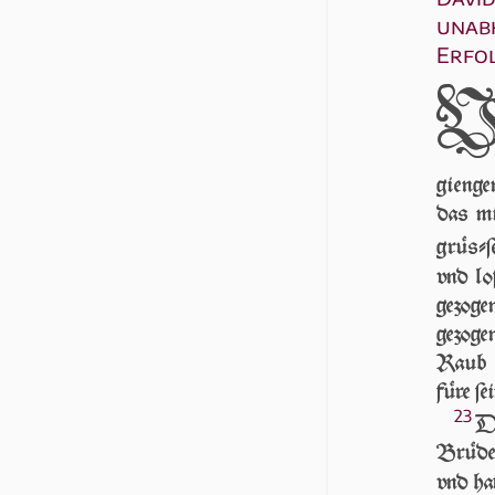
unabh
Erfo
gien­g
das m
grüſ­ſ
vnd lo
gezogen
gezoge
Raub d
füre ſe
23
DA
Brüder
vnd ha