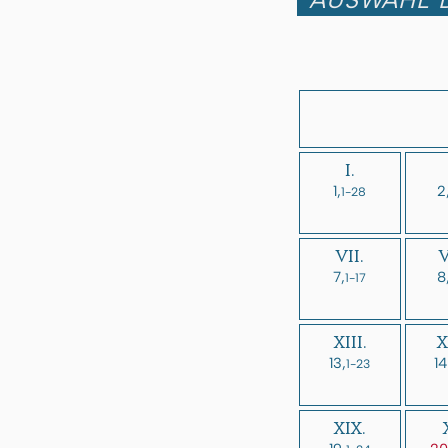
I.
1,
2
1-28
VII.
V
7,
8
1-17
XIII.
X
13,
14
1-23
XIX.