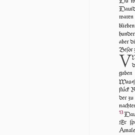
Du wir
Dauid 
waren
blieben
hunde
aber di
Beſor 
V
N
d
gaben 
Waſ­ſ
ſtück R
der zu
nachte
13
Daui
Er ſpr
A
male