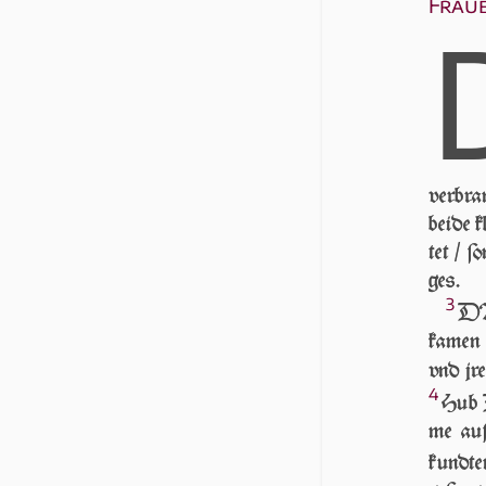
Frau
ver­bra
bei­de 
tet / ſ
ges.
3
DA
ka­men 
vnd jr
4
Hub D
me auf
kundte