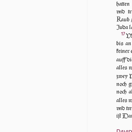
hatten
vnd tr
R
aub 
Juda l
17
VN
bis an
keiner 
auff d
alles 
zwey W
noch g
noch a
alles 
vnd tr
iſt Da
David