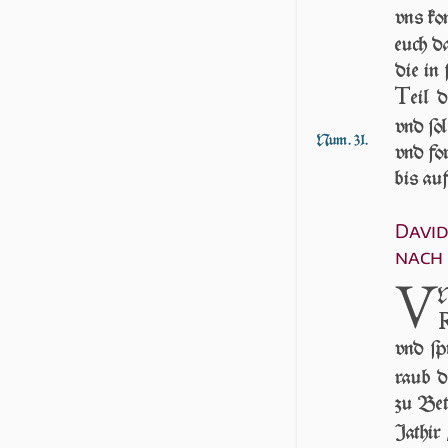
vns ko­
euch d
die in 
T
eil 
vnd ſol
Num. 31.
vnd for
bis auf
David
nach 
V
N
vnd ſp
raub 
zu Bet
Jathir