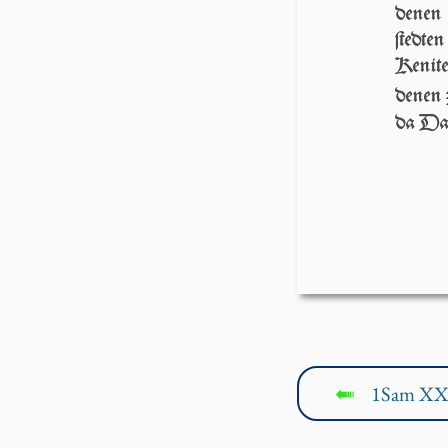
denen
ſtedte
Kenit
denen 
da Dau
1Sam XX
↤