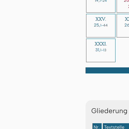
19,
20
1-24
XXV.
X
25,
26
1-44
XXXI.
31,
1-13
Gliederung
Nr.
Textstelle