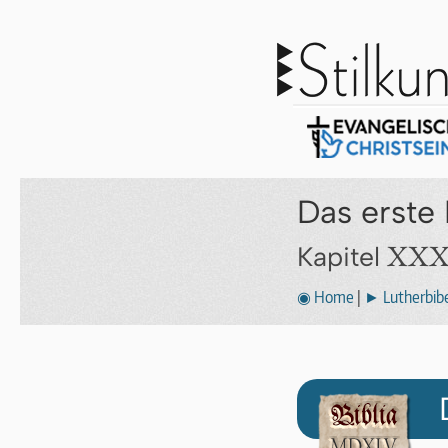
Das erste
XXX
Kapitel
◉ Home
|
► Lutherbibe