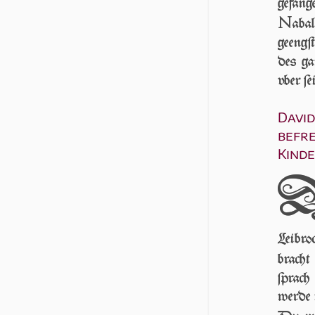
gefang
N
aba
geengſt
des ga
vber ſe
David
befre
Kind
Leibro
bracht
ſprach
wer­de 