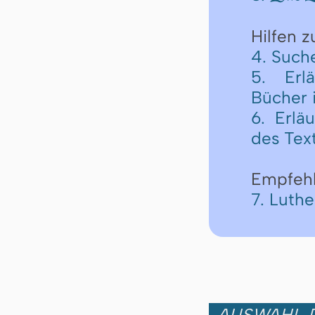
Hilfen 
4. Such
5. Erl
Bücher 
6. Erlä
des Tex
Empfeh
7. Luth
AUSWAHL D