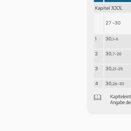
XXX.
Kapitel
27 -30
1
30,
1-6
2
30,
7-20
3
30,
21-25
4
30,
26-30
🕮
Ka­pi­tel­ei
An­ga­be der