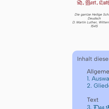
Die gantze Heilige Schr
Deudsch
D. Martin Luther, Witte
1545
Inhalt diese
Allgeme
1. Auswa
2. Glie
Text
3.
Das Er