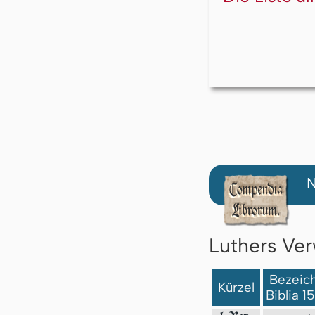
N
Luthers Ver
Bezeich
Kürzel
Biblia 1