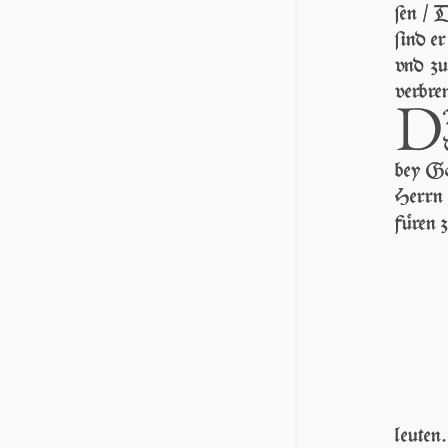
ſen / 
ſind er
vnd zu
verbre
D
bey Go
Herrn 
füren z
leuten