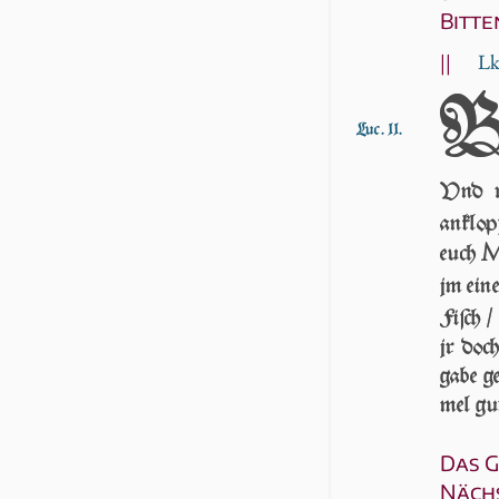
Bitte
||
Lk
Luc. 11.
Vnd w
anklop
euch
jm ein
Fiſch /
jr doc
gabe g
mel gut
Das G
Näch