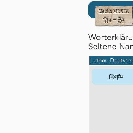
Worterklär
Seltene Nam
Luther-Deutsch
ſiheſtu