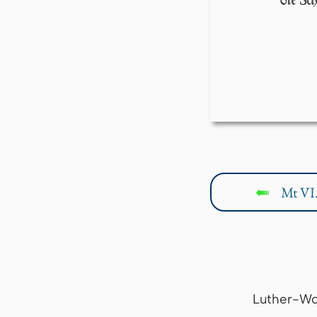
die
ch
Mt VI
↤
Luther-Wo