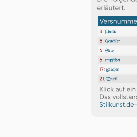
erläutert.
Versnummer
3:
ſiheſtu
5:
Heuchler
6:
Sew
6:
empfehet
17:
jglicher
21:
Teufel
Klick auf ei
Das vollstän
Stilkunst.de