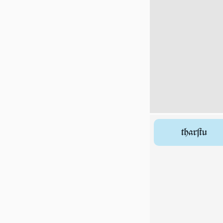
tharſtu