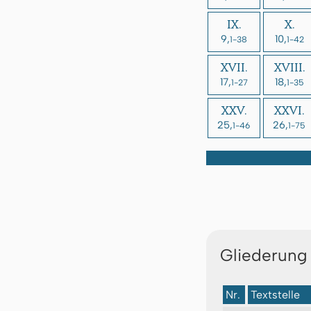
IX.
X.
9,
10,
1-38
1-42
XVII.
XVIII.
17,
18,
1-27
1-35
XXV.
XXVI.
25,
26,
1-46
1-75
Gliederung
Nr.
Textstelle