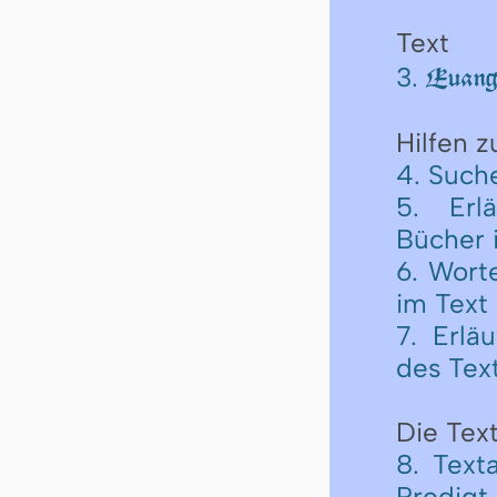
Text
3.
Euange
Hilfen 
4. Such
5. Erl
Bücher 
6. Wort
im Text
7. Erlä
des Tex
Die Text
8. Text
Predigt