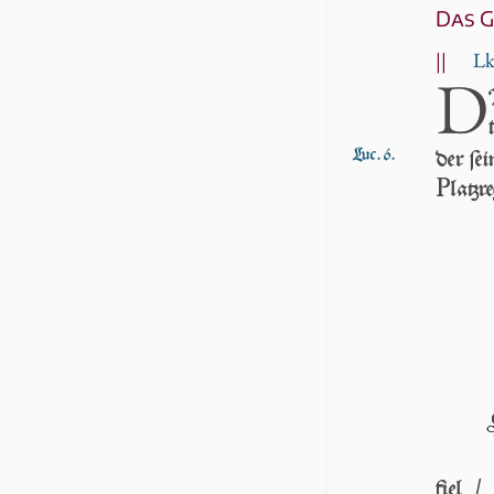
Das G
||
Lk
D
Luc. 6.
der ſe
P
latzr
fiel 