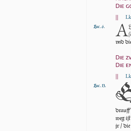
Die g
||
Lk
A
L
Luc. 6.
ſ
vnd di
Die z
Die e
||
Lk
Luc. 13.
drauff
weg iſ
jr / di