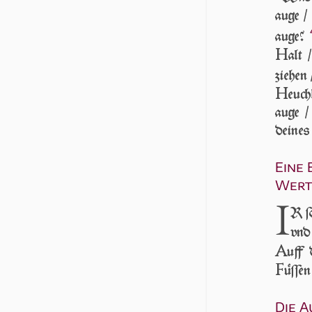
auge /
auge?
H
alt 
ziehen 
H
euch
auge /
deines
Eine
Wert
I
R ſo
vnd 
A
uff 
F
üſſen
Die A