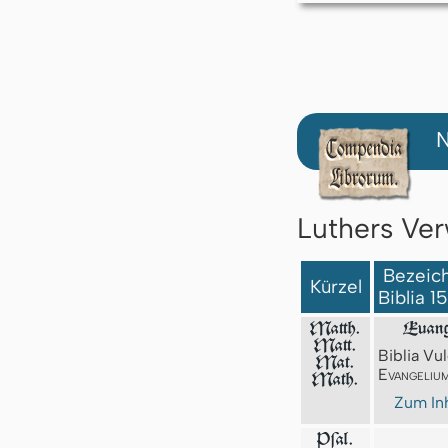
N
Luthers Ver
Bezeich
Kürzel
Biblia 1
Matth.
Euang
Matt.
Biblia Vul
Mat.
Evangeliu
Math.
Zum Inh
Pſal.