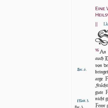
Eine
Heil
||
Lk
16
A
n
auch D
von d
Luc. 6.
bringe
arge
Frücht
gute
nicht 
Matt. 3.
F
ewr g
Luc. 3.