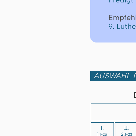
Empfeh
9. Luth
AUSWAHL D
I.
II.
1,
2,
1-25
1-23