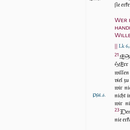
ſie erk
Wer i
hande
Will
||
Lk 6,
21
ES w
HErr /
willen
viel zu
wir ni
nicht
Pſal. 6.
wir n
23
Denn
nie er