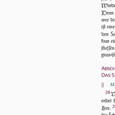
Winde 
Denn e
wer die
iſt ei
S
den
kam e
ſtieſſ
groſ­ſe
Absc
Das 
||
Mk
28
VN
en­det 
2
Lere.
S