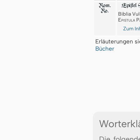
Rom.
Epiſtel 
Ro.
Biblia Vul
Epistula P
Zum Inh
Erläuterungen s
Bücher
Worterkl
Die folgend