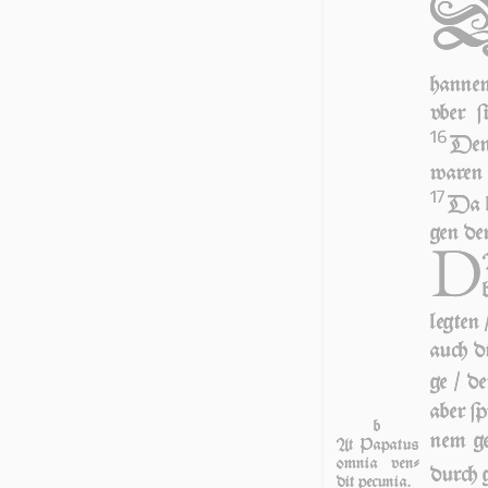
han­n
vber ſ
16
Denn
wa­ren 
17
Da le
gen den
D
leg­ten
auch di
ge / de
aber ſp
b
nem ge
At Papa­tus
omnia ven­
durch g
dit pe­cu­nia.