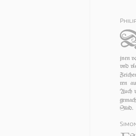
Phili
jnen vo
vnd vle
Zei­che
ren au
Auch 
ge­mac
Stad.
Si­mo