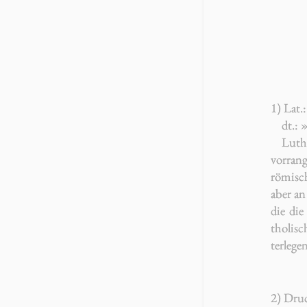
1) Lat.
dt.: 
Luth
vor­ran­
rö­mi­s
aber an 
die die
tho­li­s
ter­le­ge
2) Dru