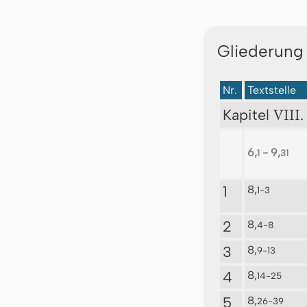
Gliederung
Nr.
Textstelle
VIII.
Kapitel
6,
- 9,
1
31
1
8,
1-3
2
8,
4-8
3
8,
9-13
4
8,
14-25
5
8,
26-39