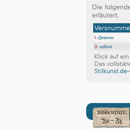
Die folgend
erläutert.
Versnummer
1:
Gemeine
3:
zuſtöret
Klick auf ei
Das vollstän
Stilkunst.de