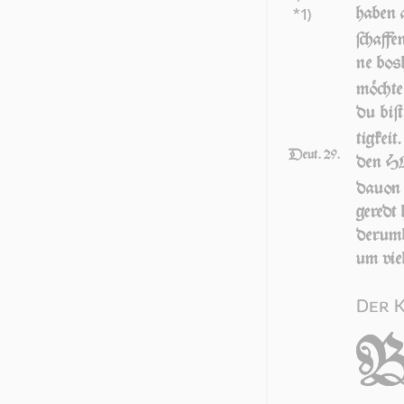
ha­ben 
*1)
ſchaf­f
ne bos­
möch­te
du biſt
tig­keit
Deut. 29.
den HEr
da­uon 
ge­red
der­umb
um vie­
Der 