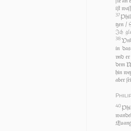
ſie an
iſt wa­
37
Phi­
tzen / 
Ich gl
38
Vnd 
in das
vnd er 
dem Wa
hin we
aber ſei­
Phili
40
Phi
wan­de
Euan­ge