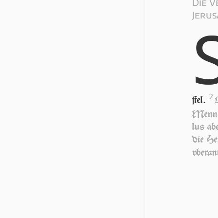
Die 
Jeru
2
ſtel.
Men­ner
lus abe
die He
vber­an