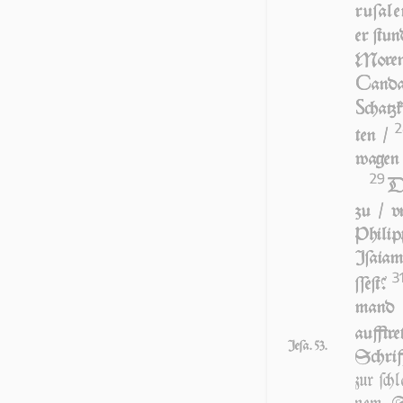
ru­ſa­l
er ſtun
Mo­ren
C
an­d
S
chatz
2
ten /
wa­gen 
29
DE
zu / v
Phi­lip
Iſa­iam
3
ſſeſt?
mand a
auff­tre
Jeſa. 53.
Schriff
zur ſch