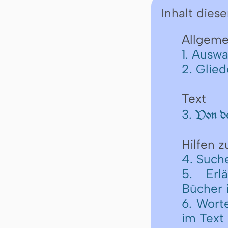
Inhalt diese
Allgeme
1. Auswa
2. Glie
Text
3.
Von de
Hilfen 
4. Such
5. Erl
Bücher 
6. Wort
im Text