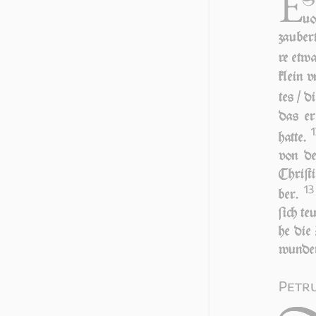
E
S 
uo
zau­ber
re et­w
klein v
tes / d
das er 
hatte.
von de
Chri­ſt
13
ber.
ſich te
he die 
wun­der
Petru