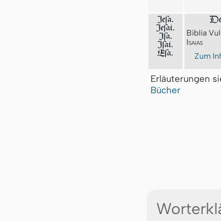
Jeſa.
Der
Jeſai.
Biblia Vul
Jſa.
Isaias
Iſai.
Eſa.
Zum Inh
Erläuterungen s
Bücher
Worterkl