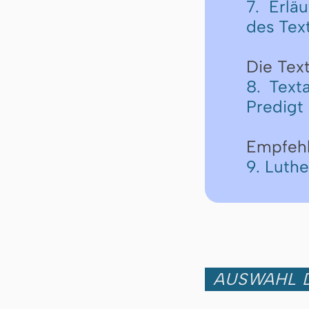
7. Erlä
des Tex
Die Text
8. Text
Predigt
Empfeh
9. Luth
AUSWAHL D