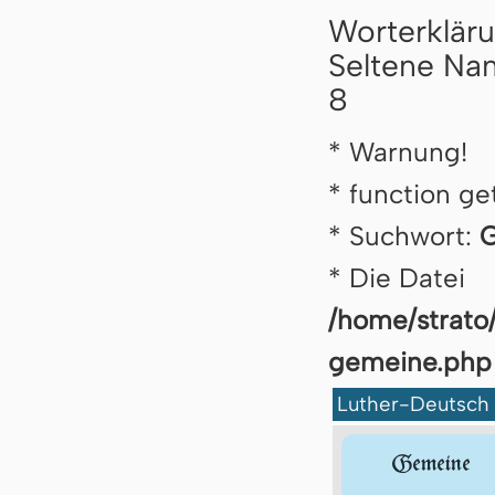
Worterklär
Seltene Nam
8
* Warnung!
* function ge
* Suchwort:
G
* Die Datei
/home/strato
ge­mei­ne.php
Luther-Deutsch
Ge­mei­ne