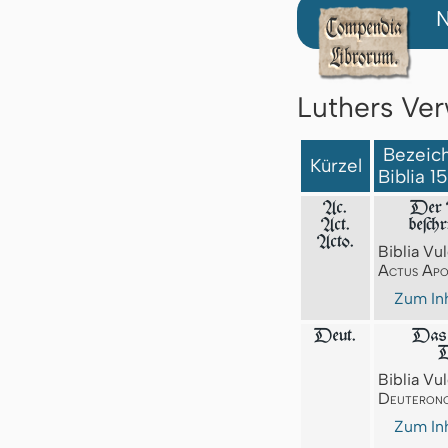
N
Luthers Ver
Bezeich
Kürzel
Biblia 1
Ac.
Der A
Act.
beſch
Acto.
Biblia Vul
Actus Apo
Zum Inh
Deut.
Das 
D
Biblia Vul
Deuteron
Zum Inh