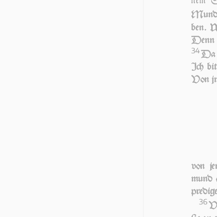
nem Sc
Mund
ben. W
Denn ſ
34
Da a
Ich bit
Von jm 
von je
mund a
pre­di­
36
VN