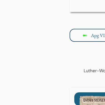
Apg VI
↤
Luther-Wo