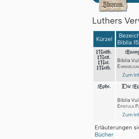
Luthers Ver
Bezeich
Kürzel
Biblia 1
Matth.
Euang
Matt.
Biblia Vul
Mat.
Evangeliu
Math.
Zum Inh
Ephe.
Die Epi
Biblia Vul
Epistula P
Zum Inh
Erläuterungen s
Bücher