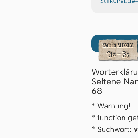
Stilkunst.de
Worterklär
Seltene Nam
68
* Warnung!
* function ge
* Suchwort:
v