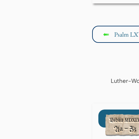
Psalm LX
↤
Luther-Wo