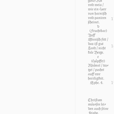
gold) Rot
vnd weis /
wie ein Heer
von har­niſch
vnd pani­ren
1
ſchei­net.
d
(Fruchtbar)
Auff
Ebreiſch fett /
das iſt gut
1
Land / nicht
ka­le Ber­ge.
e
(Hüpffet)
Rhümet / tro­
tzet / po­chet
auff ewr
herr­lig­keit.
1
Ephe. 4.
Chri­ſtum
müſ­ſen lei­
den auch ſei­ne
Fein­de.