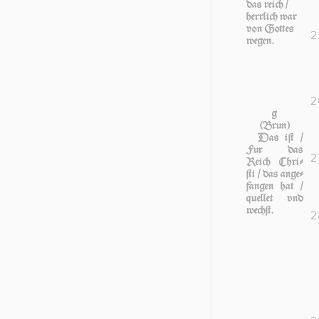
das reich /
herr­lich war
von Got­tes
2
we­gen.
2
g
(Brun)
Das iſt /
Fur das
2
Reich Chri­
ſti / das an­ge­
fan­gen hat /
quel­let vnd
wechſt.
2