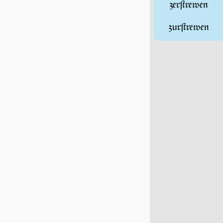
zerſtrewen
zurſtrewen