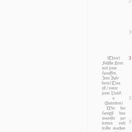
2
3
3
(Thier)
Falſche Lerer
mit jrem
Hau­ffen.
Iren Kel­
bern) Das
iſt / vn­ter
jrem Volck.
3
a
(Zutretten)
Wie die
Hengſt das
waſ­ſer zu­
3
tret­ten vnd
trü­be ma­chen