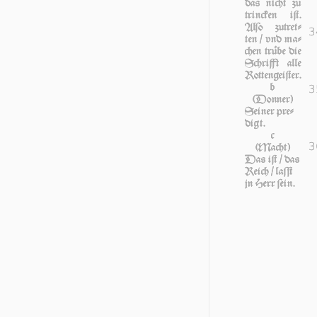
das nicht zu
trin­cken iſt.
Al­ſo zu­tret­
3
ten / vnd ma­
chen trü­be die
Schrifft al­le
Rot­ten­gei­ſter.
b
3
(Donner)
Seiner pre­
digt.
c
3
(Macht)
Das iſt / das
Reich / laſſt
jn Herr ſein.