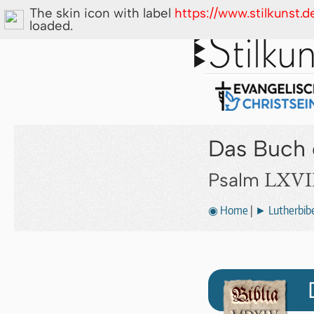
The skin icon with label
https://www.stilkunst.
loaded.
Das Buch 
LXVII
Psalm
◉ Home
|
► Lutherbibe