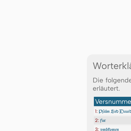
Worterkl
Die folgend
erläutert.
Versnummer
1:
Pſalm Lied Daui
2:
fur
3:
vmbkomen