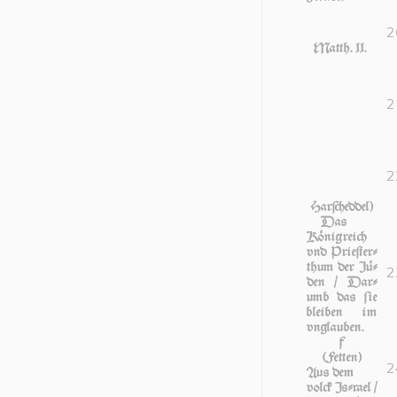
2
Matth. 11.
2
2
Harſcheddel)
Das
König­reich
vnd Prie­ſter­
thum der Jü­
2
den / Dar­
umb das ſie
blei­ben im
vn­glau­ben.
f
(Fetten)
2
Aus dem
volck Iſ­ra­el /