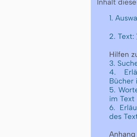
Inhalt diese
1. Ausw
2. Text:
Hilfen 
3. Such
4. Erl
Bücher 
5. Wort
im Text
6. Erlä
des Tex
Anhang