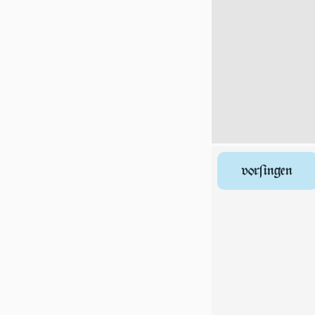
vorſingen