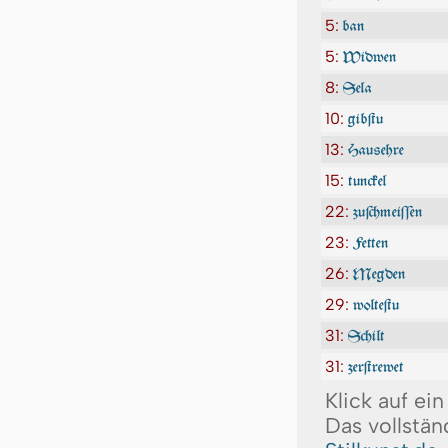
5:
ban
5:
Widwen
8:
Sela
10:
gibſtu
13:
Hausehre
15:
tunckel
22:
zuſchmeiſſen
23:
Fetten
26:
Megden
29:
wolteſtu
31:
Schilt
31:
zerſtrewet
Klick auf ei
Das vollstän