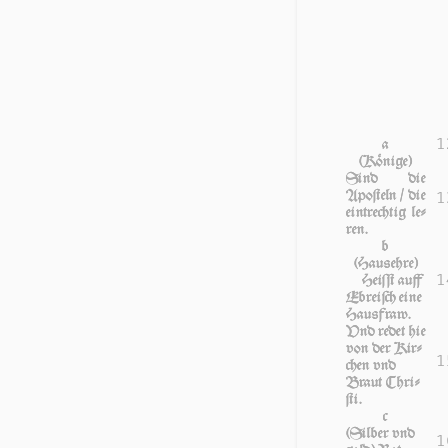
1
a
(Könige)
Sind die
Apo­ſteln / die
1
ein­trech­tig le­
ren.
b
(Hausehre)
1
Heiſſt auff
Ebre­iſch ei­ne
Haus­fraw.
Vnd re­det hie
von der Kir­
1
chen vnd
Braut Chri­
ſti.
c
(Silber vnd
1