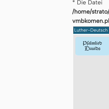
* Die Datei
/home/strato
vmbko­men.p
Luther-Deutsch
Pſalmlied
Dauids