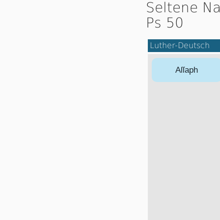
Seltene Na
Ps 50
Luther-Deutsch
Aſſaph