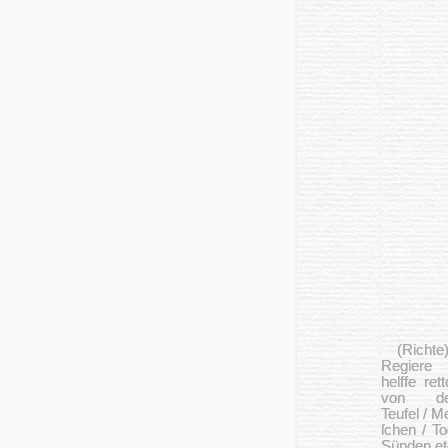
(Richte
Regiere
helffe rett
von d
Teufel / M
ſchen / To
Sünden et