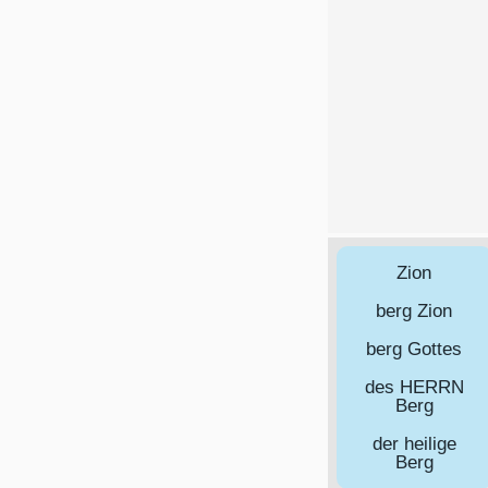
Zion
berg Zion
berg Gottes
des HERRN
Berg
der heilige
Berg