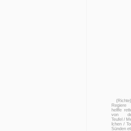
(Richte
Regiere
helffe rett
von d
Teufel / M
ſchen / To
Sünden et