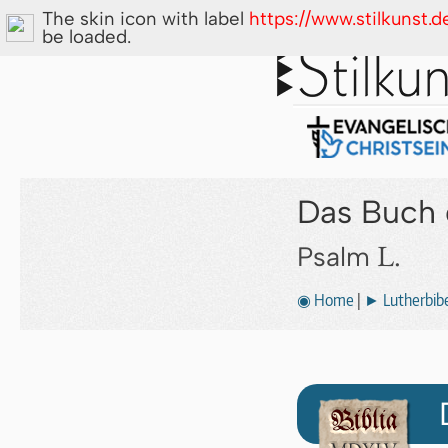
The skin icon with label
https://www.stilkunst.
be loaded.
Das Buch 
L.
Psalm
◉ Home
|
► Lutherbibe