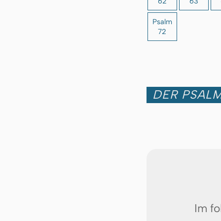
62
63
Psalm
72
DER PSALM
Im fo