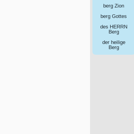
berg Zion
berg Gottes
des HERRN
Berg
der heilige
Berg