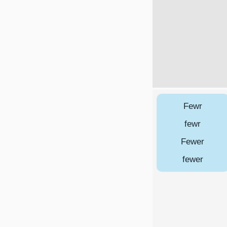
Fewr
fewr
Fewer
fewer