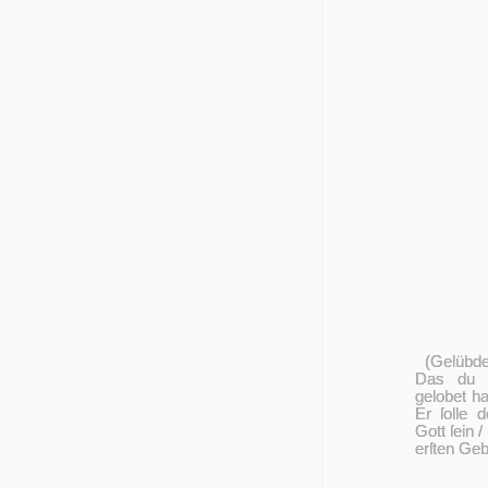
(Gelübde
Das du 
gelobet haſ
Er ſolle d
Gott ſein /
er­ſten Geb