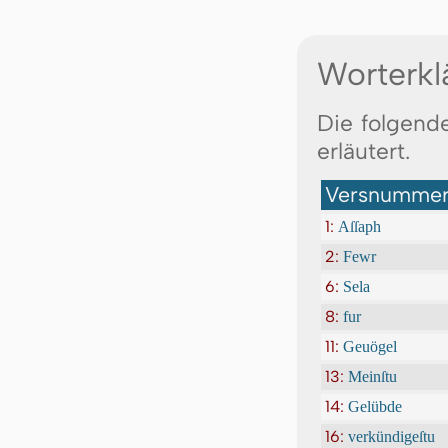
Worterkl
Die folgend
erläutert.
Versnummer:
1:
Aſſaph
2:
Fewr
6:
Sela
8:
fur
11:
Geuögel
13:
Meinſtu
14:
Gelübde
16:
verkündigeſtu