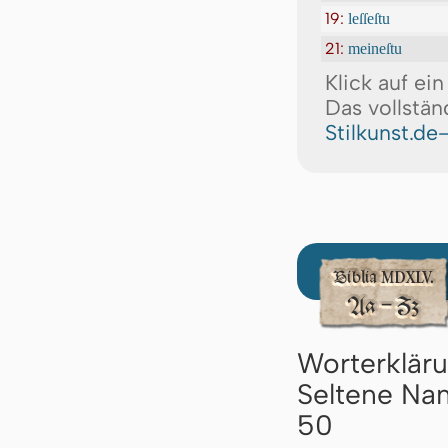
19:
leſſeſtu
21:
meineſtu
Klick auf ei
Das vollstän
Stilkunst.de
Worterklär
Seltene Nam
50