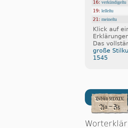
16:
verkündigeſtu
19:
leſſeſtu
21:
meineſtu
Klick auf e
Erklärungen
Das vollstä
große Stilk
1545
Worterklä