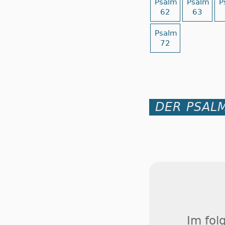
Psalm
Psalm
P
62
63
Psalm
72
DER PSALM
Im fol