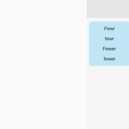
Fewr
fewr
Fewer
fewer