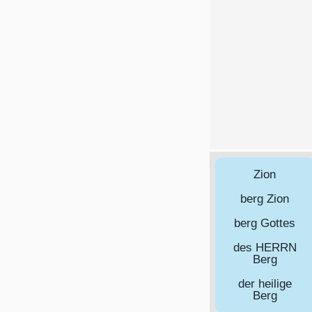
Zion
berg Zion
berg Gottes
des HERRN
Berg
der heilige
Berg