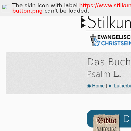
The skin icon with label
https://www.stilku
button.png
can't be loaded.
Das Buch
L.
Psalm
◉ Home
|
► Lutherbi
D