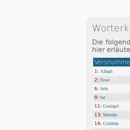
Worterk
Die folgen
hier erläute
Versnummer
1:
Aſſaph
2:
Fewr
6:
Sela
8:
fur
11:
Geuögel
13:
Meinſtu
14:
Gelübde