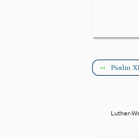
Psalm X
↤
Luther-W