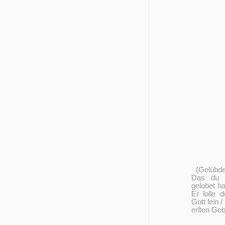
(Gelübde
Das du 
gelobet haſ
Er ſolle d
Gott ſein /
er­ſten Geb