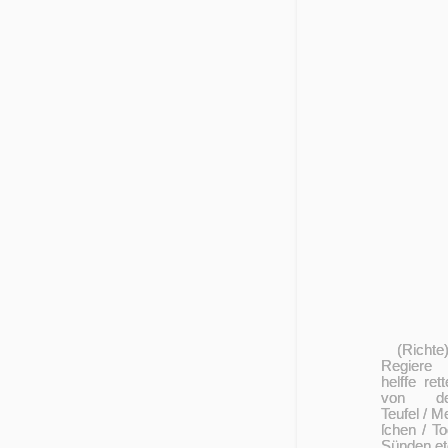
(Richte
Regiere
helffe rett
von d
Teufel / M
ſchen / To
Sünden et