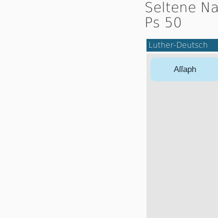
Seltene Na
Ps 50
Luther-Deutsch
Aſſaph