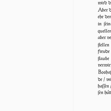
wird do
A
ber d
ehe de
in ſei
quelle
aber ve
ſtellen
freude
ſtaube
verwir
B
osha
de / v
haſſen 
ſen hüt