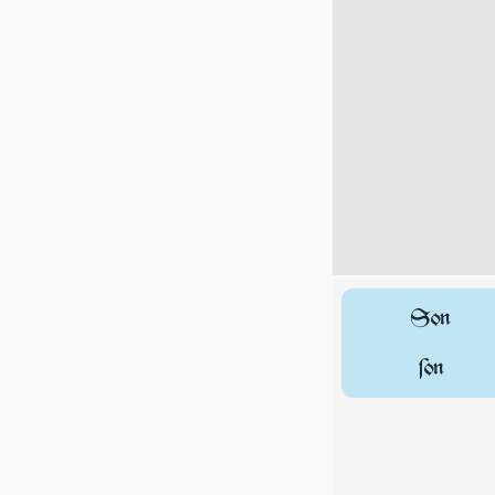
Son
ſon