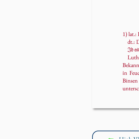
1) lat.: 
dt.: 
Id es
Luth
Bekannt
in Feu
Binse
untersc