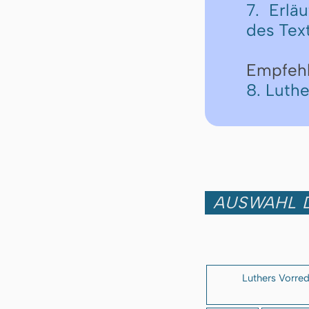
7. Erlä
des Tex
Empfeh
8. Luth
AUSWAHL D
Luthers Vorre