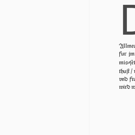
All­mec
fur jm 
miſ­ſe­
thuſt /
vnd fr
wird w