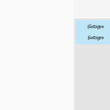
ſündigen
ſundigen