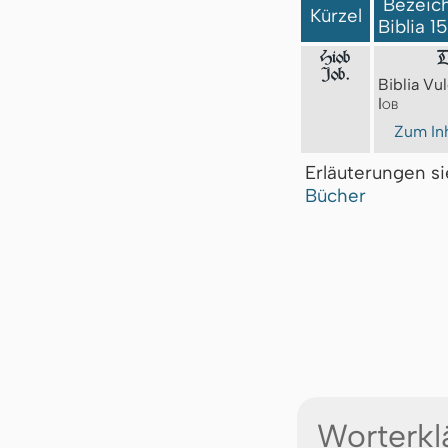
Bezeich
Kürzel
Biblia 1
Hiob
D
Iob.
Biblia Vul
Iob
Zum Inh
Erläuterungen s
Bücher
Worterkl