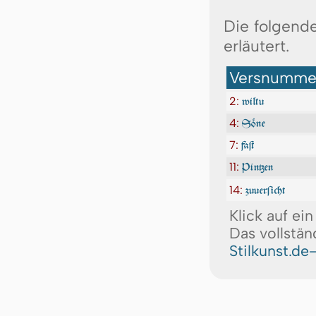
Die folgende
erläutert.
Versnummer
2:
wiltu
4:
Söne
7:
faſt
11:
Pintzen
14:
zuuerſicht
Klick auf ei
Das vollstän
Stilkunst.de