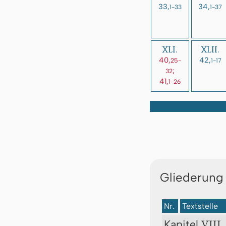
33,
34,
1-33
1-37
XLI.
XLII.
40,
42,
25-
1-17
;
32
41,
1-26
Gliederung
Nr.
Textstelle
VIII.
Kapitel