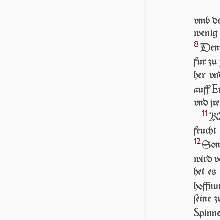
vmb de
wenig
8
Denn 
fur zu 
her vn
E
auff
vnd jre
11
KA
feuch
12
Sonſ
wird v
het es
hoffn
ſei­ne 
S
pinn