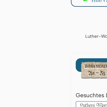
Hiob VI
↤
Luther-Wo
Gesuchtes 