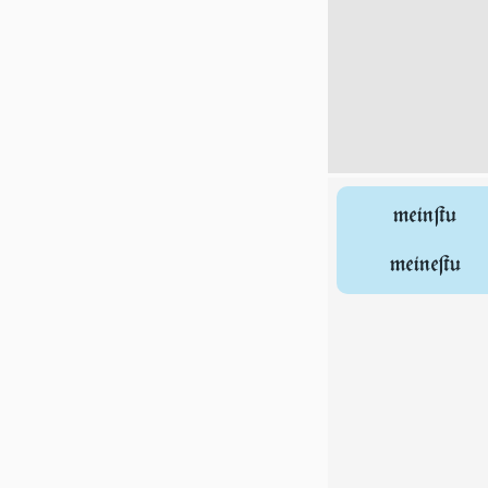
meinſtu
meineſtu