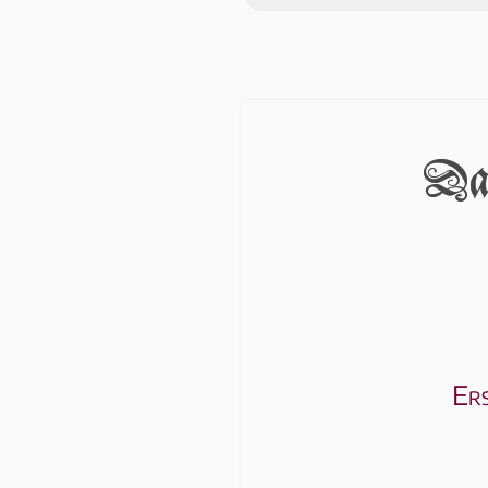
Das
Ers