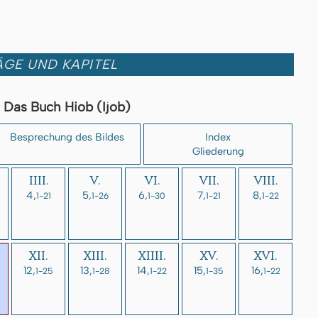
GE UND KAPITEL
Das Buch Hiob (Ijob)
Besprechung des Bildes
Index
Gliederung
IIII.
V.
VI.
VII.
VIII.
4,
5,
6,
7,
8,
1-21
1-26
1-30
1-21
1-22
XII.
XIII.
XIIII.
XV.
XVI.
12,
13,
14,
15,
16,
1-25
1-28
1-22
1-35
1-22