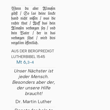
Wenn du aber Almoſen
gibſt / So las deine lincke
hand nicht wiſſen / was die
rechte thut / Auff das dein
Almoſen verborgen ſey / vnd
dein Vater / der in das
verborgen ſihet / wird dirs
vergelten öffentlich.
AUS DER BERGPREDIGT
LUTHERBIBEL 1545
Mt 6,
3-4
Unser Nächster ist
jeder Mensch.
Besonders aber der,
der unsere Hilfe
braucht!
Dr. Martin Luther