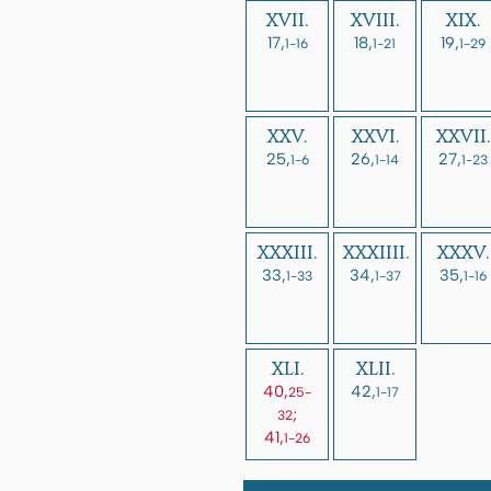
XVII.
XVIII.
XIX.
17,
18,
19,
1-16
1-21
1-29
XXV.
XXVI.
XXVII.
25,
26,
27,
1-6
1-14
1-23
XXXIII.
XXXIIII.
XXXV.
33,
34,
35,
1-33
1-37
1-16
XLI.
XLII.
40,
42,
25-
1-17
;
32
41,
1-26