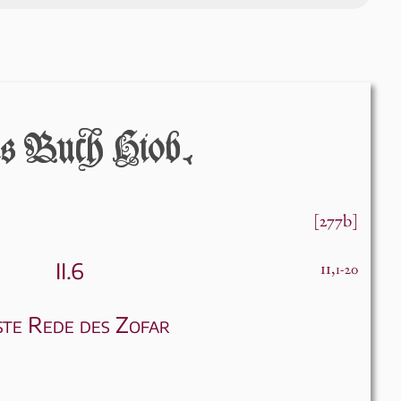
 Bucĥ Hiob.
[277b]
II.6
11,
1-20
te Rede des Zofar