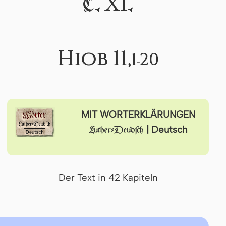
XI
C.
.
Hiob 11,
1-20
MIT WORTERKLÄRUNGEN
| Deutsch
Luther-Deudſch
Der Text in 42 Kapiteln