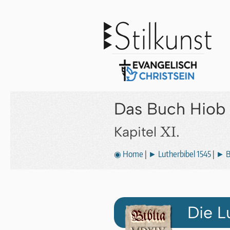
Das Buch Hiob 
XI.
Kapitel
◉ Home
|
► Lutherbibel 1545
|
► B
Die L