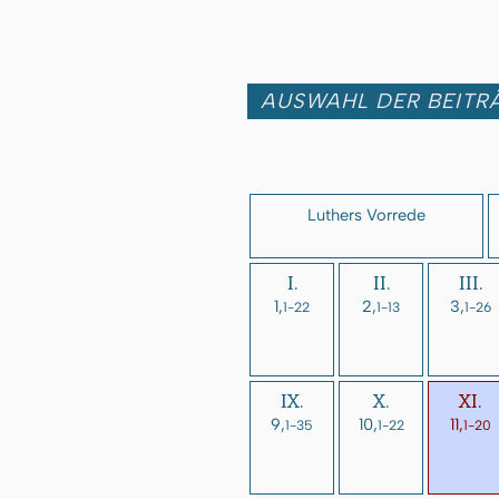
AUSWAHL DER BEITRÄ
Luthers Vorrede
I.
II.
III.
1,
2,
3,
1-22
1-13
1-26
IX.
X.
XI.
9,
10,
11,
1-35
1-22
1-20