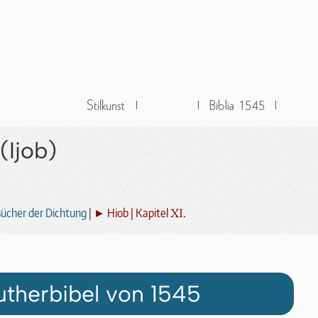
(Ijob)
XI.
ücher der Dichtung
|
► Hiob | Kapitel
utherbibel von 1545