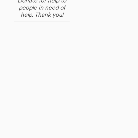
Donate for help to
people in need of
help. Thank you!