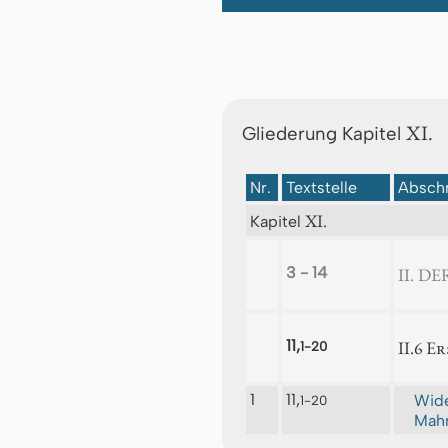
XI.
Gliederung Kapitel
Nr.
Textstelle
Abschn
XI.
Kapitel
3 - 14
II. D
11,
II.6
Er
1-20
1
11,
Wide
1-20
Mahn