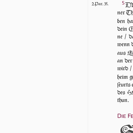
5
2.Par. 35.
DV 
ner Th
ben ha
dein Go
ne / d
wenn di
aus E­g
an der
wird /
heim ge
ſeurts 
des HE
thun.
Die F