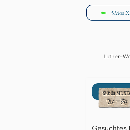
5Mos X
↤
Luther-Wo
Gesuchtes 