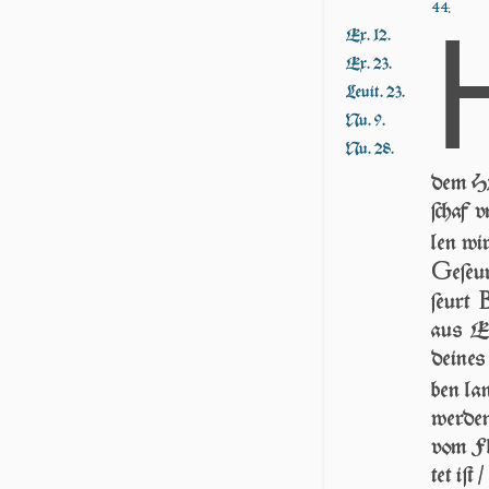
;
44
Ex. 12.
Ex. 23.
Leuit. 23.
Nu. 9.
Nu. 28.
dem HE
ſchaf 
len wir
G
e­ſe
ſeurt
aus E­
dei­nes
ben la
wer­den
vom Fle
tet iſt