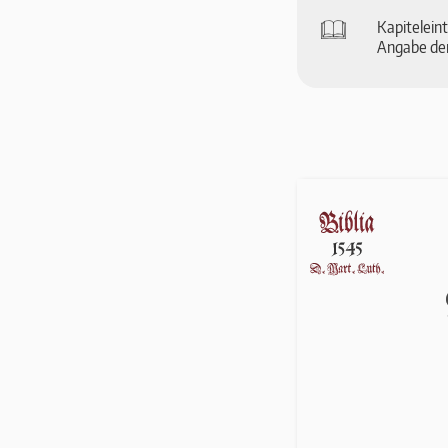
🕮
Ka­pi­tel­ei
An­ga­be der