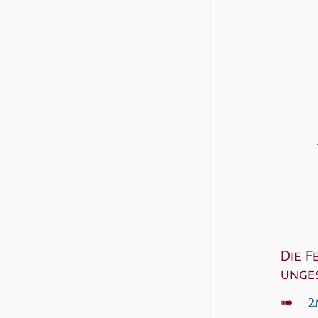
Die F
unge
↦
2