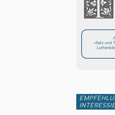
A
»Satz und 
Lutherbib
EMPFEHLUN
INTERESSI