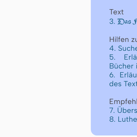
Text
3.
Das Fü
Hilfen 
4. Such
5. Erl
Bücher 
6. Erlä
des Tex
Empfeh
7. Übers
8. Luth