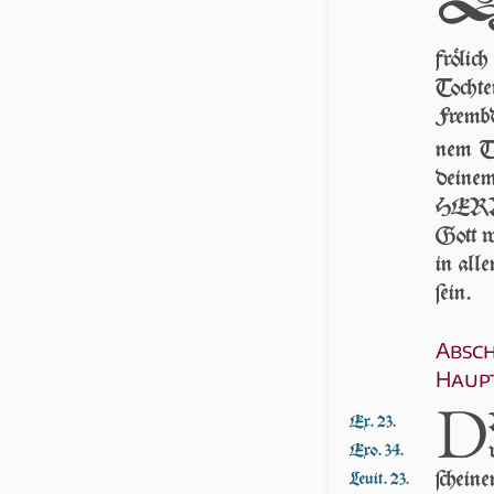
frö­lic
Toch­te
Frembd­
nem T
dei­ne
HERR 
Gott wi
in al­l
ſein.
Absch
Haup
D
Ex. 23.
Exo. 34.
ſchei­
Leuit. 23.