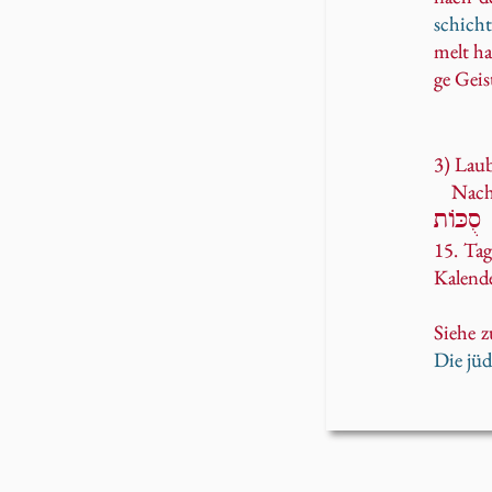
schich­t
melt ha
ge Geis
3) Laub
Na
סֻכּוֹת
15. Tag
Ka­len­d
Siehe z
Die jü­d