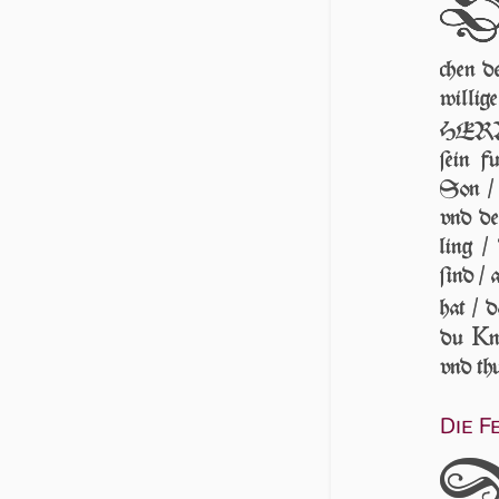
chen d
wil­li­
HERR d
ſein 
Son / 
vnd de
ling /
ſind /
hat / 
K
du
n
vnd thu
Die F