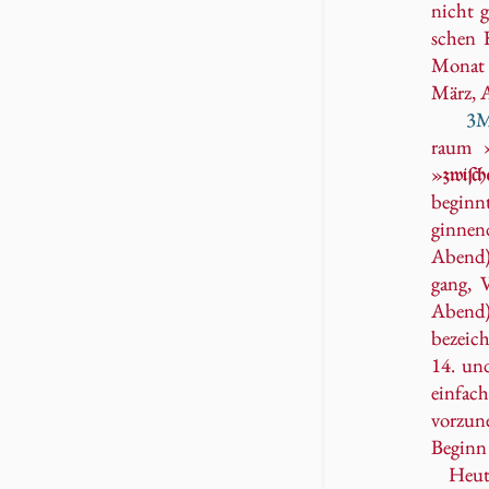
nicht gi
schen K
Mo­na
März, A
3M
raum »
»
zwi­ſc
be­ginn
gin­nen
Abend)
gang, V
Abend)
be­zeic
14. und
ein­fa­c
vor­zu­
Be­ginn 
Heute