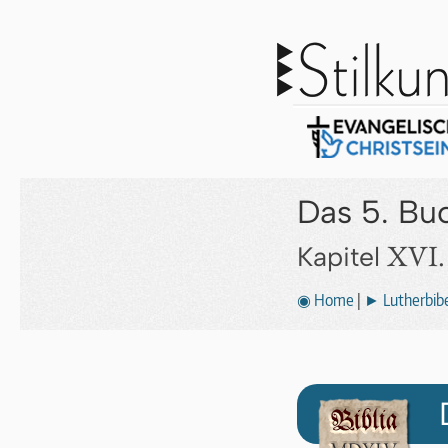
Das 5. B
XVI.
Kapitel
◉ Home
|
► Lutherbibe