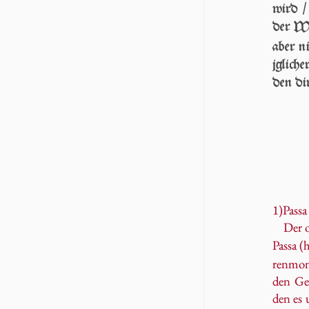
wird / 
der Wo
aber n
jg­li­c
den di
1)Passa
Der o
Pas­sa (
ren­mo­
den Ge­
den es 