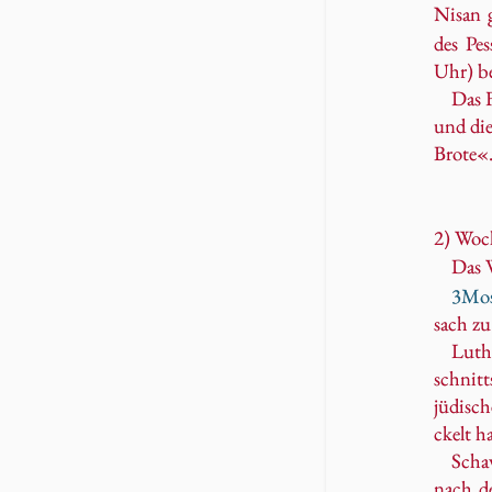
Ni­san 
des Pes
Uhr) be
Das F
und die 
Bro­te«.
2) Woc
Das W
3Mos
sach zu 
Luth
schnitts
jü­di­sc
ckelt ha
Scha
nach de