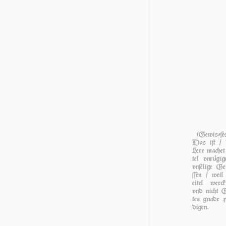
(Ge­wiſ­ſe
Das iſt / 
Lere machet 
tel vnrügig
vnſelige Ge­
ſſen / weil 
eitel werc
vnd nicht G
tes gnade p
digen.