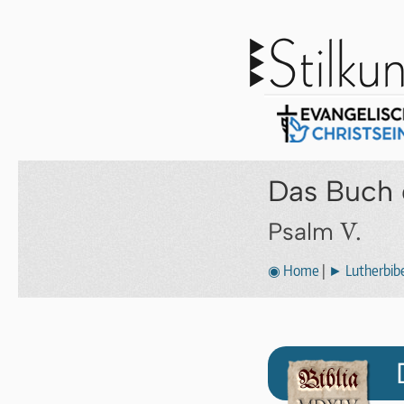
Das Buch 
V.
Psalm
◉ Home
|
► Lutherbibe