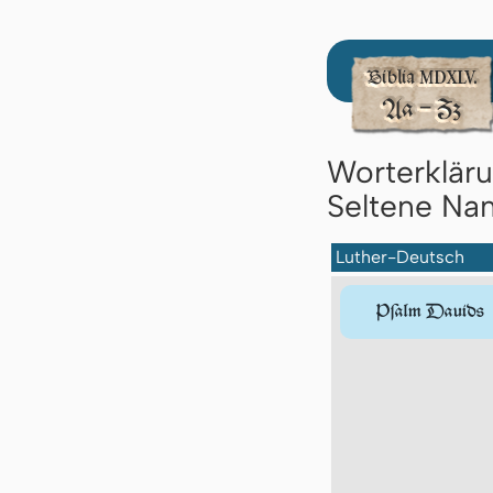
Worterklär
Seltene Nam
Luther-Deutsch
Pſalm Dauids