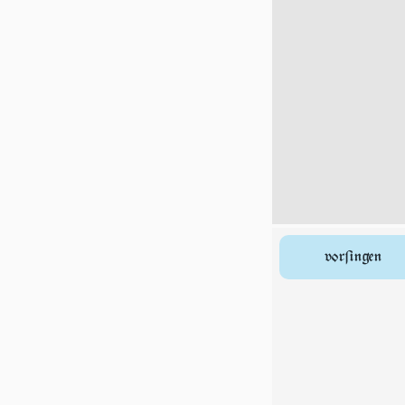
vorſingen