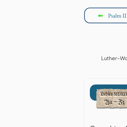
Psalm II
↤
Luther-Wo