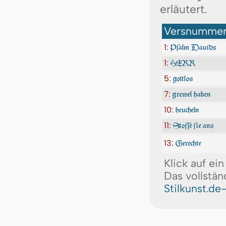
erläutert.
Versnummer:
1:
Pſalm Dauids
1:
HERR
5:
gottlos
7:
grewel haben
10:
heucheln
11:
Stoſſe ſie ans
13:
Gerechte
Klick auf ei
Das vollstän
Stilkunst.de