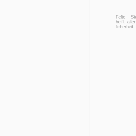
Feſte St
heiſſt al­ler
ſicherheit.