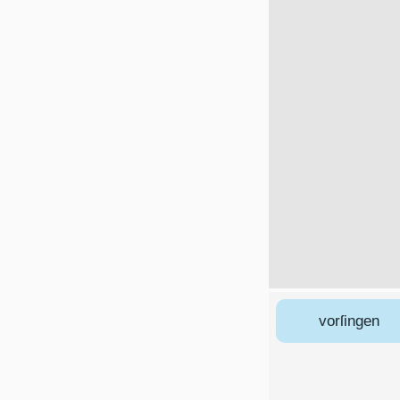
vorſingen