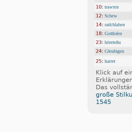
10:
trawren
12:
Schew
14:
ratſchlahen
18:
Gottloſen
23:
höreteſtu
24:
Gleubigen
25:
harret
Klick auf e
Erklärungen
Das vollstä
große Stilk
1545