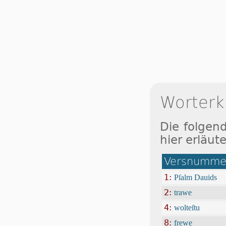
Worterk
Die folgen
hier erläute
Versnummer
1:
Pſalm Dauids
2:
trawe
4:
wolteſtu
8:
frewe