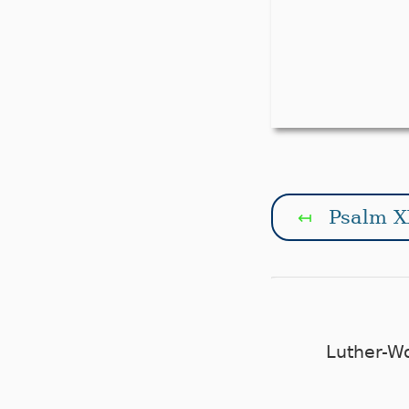
Psalm X
↤
Luther-W