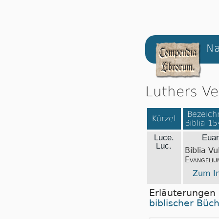
Na
Luthers Ve
Bezeichn
Kürzel
Biblia 1
Luce.
Euan
Luc.
Biblia Vu
Evangeliu
Zum In
Erläuterungen
biblischer Büc