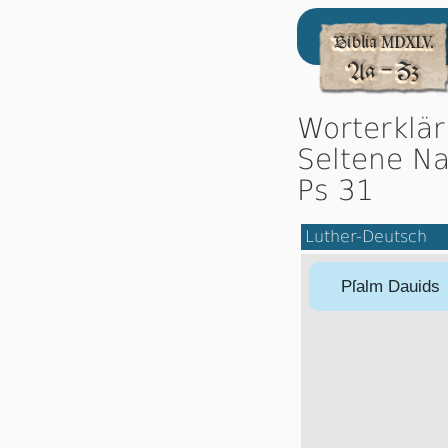
Worterklä
Seltene Na
Ps 31
Luther-Deutsch
Pſalm Dauids