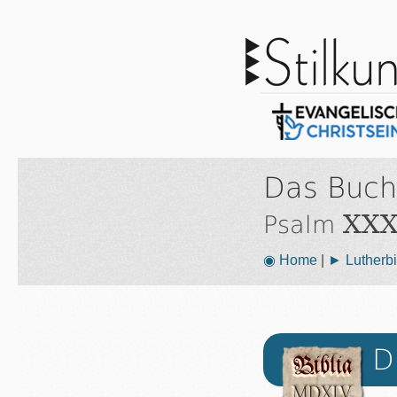
Das Buch
XXX
Psalm
◉ Home
|
► Lutherbi
D